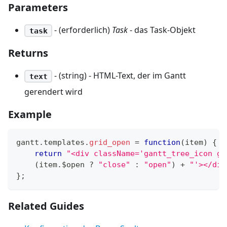
Parameters
- (erforderlich)
Task
- das Task-Objekt
task
Returns
- (string) - HTML-Text, der im Gantt
text
gerendert wird
Example
gantt
.
templates
.
grid_open
=
function
(
item
)
{
return
"<div className='gantt_tree_icon ga
(
item
.
$open
?
"close"
:
"open"
)
+
"'></div
}
;
Related Guides