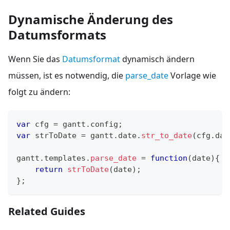
Dynamische Änderung des
Datumsformats
Wenn Sie das
Datumsformat
dynamisch ändern
müssen, ist es notwendig, die
parse_date
Vorlage wie
folgt zu ändern:
var
 cfg 
=
 gantt
.
config
;
var
 strToDate 
=
 gantt
.
date
.
str_to_date
(
cfg
.
dat
gantt
.
templates
.
parse_date
=
function
(
date
)
{
return
strToDate
(
date
)
;
}
;
Related Guides