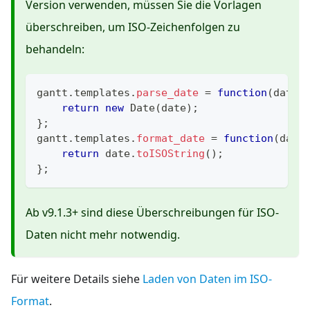
Version verwenden, müssen Sie die Vorlagen
überschreiben, um ISO-Zeichenfolgen zu
behandeln:
gantt
.
templates
.
parse_date
=
function
(
date
)
return
new
Date
(
date
)
;
}
;
gantt
.
templates
.
format_date
=
function
(
date
return
 date
.
toISOString
(
)
;
}
;
Ab v9.1.3+ sind diese Überschreibungen für ISO-
Daten nicht mehr notwendig.
Für weitere Details siehe
Laden von Daten im ISO-
Format
.