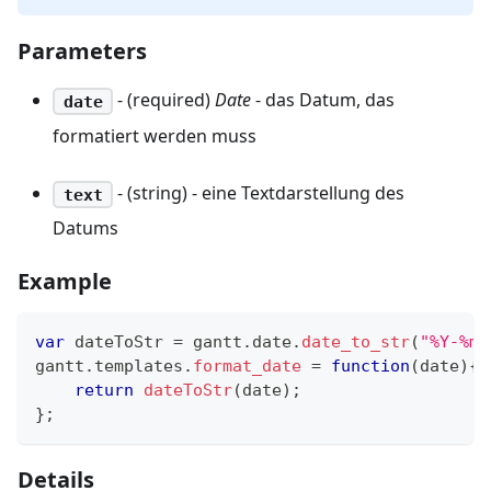
Parameters
- (required)
Date
- das Datum, das
date
formatiert werden muss
- (string) - eine Textdarstellung des
text
Datums
Example
var
 dateToStr 
=
 gantt
.
date
.
date_to_str
(
"%Y-%m-
gantt
.
templates
.
format_date
=
function
(
date
)
{
return
dateToStr
(
date
)
;
}
;
Details