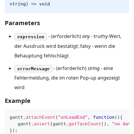
string) => void
Parameters
- (erforderlich)
any
- truthy-Wert,
expression
der Ausdruck wird bestätigt; falsy - wenn die
Behauptung fehlschlägt
- (erforderlich)
string
- eine
errorMessage
Fehlermeldung, die im roten Pop-up angezeigt
wird
Example
gantt
.
attachEvent
(
"onLoadEnd"
,
function
(
)
{
   gantt
.
assert
(
gantt
.
getTaskCount
(
)
,
"no data
}
)
;