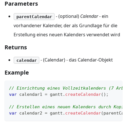
Parameters
- (optional)
Calendar
- ein
parentCalendar
vorhandener Kalender, der als Grundlage für die
Erstellung eines neuen Kalenders verwendet wird
Returns
- (Calendar) - das Calendar-Objekt
calendar
Example
// Einrichtung eines Vollzeitkalenders (7 Arbe
var
 calendar1 
=
 gantt
.
createCalendar
(
)
;
// Erstellen eines neuen Kalenders durch Kopie
var
 calendar2 
=
 gantt
.
createCalendar
(
parentCal