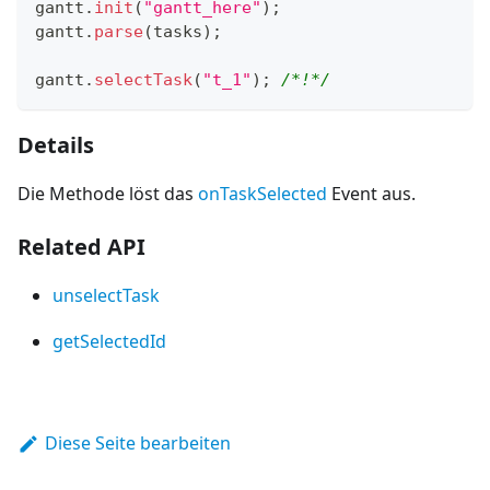
gantt
.
init
(
"gantt_here"
)
;
gantt
.
parse
(
tasks
)
;
gantt
.
selectTask
(
"t_1"
)
;
/*!*/
Details
Die Methode löst das
onTaskSelected
Event aus.
Related API
unselectTask
getSelectedId
Diese Seite bearbeiten