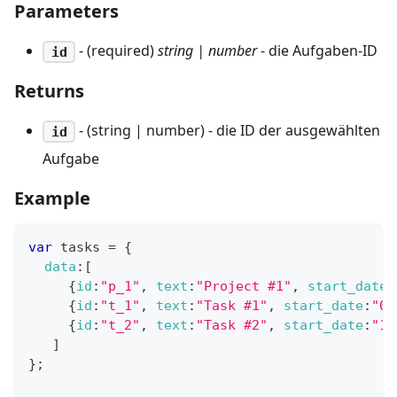
Parameters
- (required)
string | number
- die Aufgaben-ID
id
Returns
- (string | number) - die ID der ausgewählten
id
Aufgabe
Example
var
 tasks 
=
{
data
:
[
{
id
:
"p_1"
,
text
:
"Project #1"
,
start_date
:
{
id
:
"t_1"
,
text
:
"Task #1"
,
start_date
:
"02
{
id
:
"t_2"
,
text
:
"Task #2"
,
start_date
:
"11
]
}
;