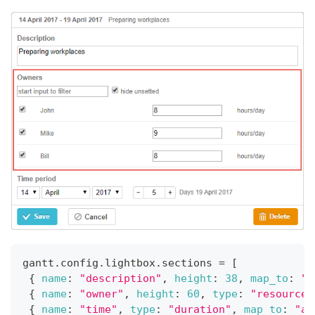
gantt
.
config
.
lightbox
.
sections
=
[
{
name
:
"description"
,
height
:
38
,
map_to
:
"t
{
name
:
"owner"
,
height
:
60
,
type
:
"resources
{
name
:
"time"
,
type
:
"duration"
,
map_to
:
"au