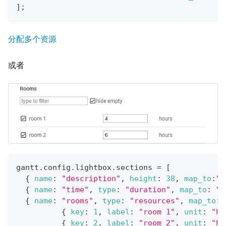
]
;
分配多个资源
或者
gantt
.
config
.
lightbox
.
sections
=
[
{
name
:
"description"
,
height
:
38
,
map_to
:
"t
{
name
:
"time"
,
type
:
"duration"
,
map_to
:
"a
{
name
:
"rooms"
,
type
:
"resources"
,
map_to
:
{
key
:
1
,
label
:
"room 1"
,
unit
:
"ho
{
key
:
2
,
label
:
"room 2"
,
unit
:
"ho