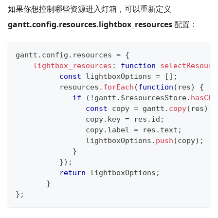
如果你想控制哪些资源进入灯箱，可以重新定义
gantt.config.resources.lightbox_resources
配置：
gantt
.
config
.
resources
=
{
lightbox_resources
:
function
selectResourc
const
 lightboxOptions 
=
[
]
;
          resources
.
forEach
(
function
(
res
)
{
if
(
!
gantt
.
$resourcesStore
.
hasChi
const
 copy 
=
 gantt
.
copy
(
res
)
;
                copy
.
key
=
 res
.
id
;
                copy
.
label
=
 res
.
text
;
                lightboxOptions
.
push
(
copy
)
;
}
}
)
;
return
 lightboxOptions
;
}
}
;