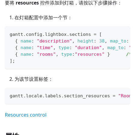
要将
resources
控件添加到灯箱，请按以下步骤操作：
在灯箱配置中添加一个节：
gantt
.
config
.
lightbox
.
sections
=
[
{
name
:
"description"
,
height
:
38
,
map_to
:
"
{
name
:
"time"
,
type
:
"duration"
,
map_to
:
"a
{
name
:
"rooms"
,
type
:
"resources"
}
/*!
]
;
为该节设置标签：
gantt
.
locale
.
labels
.
section_resources
=
"Rooms
Resources control