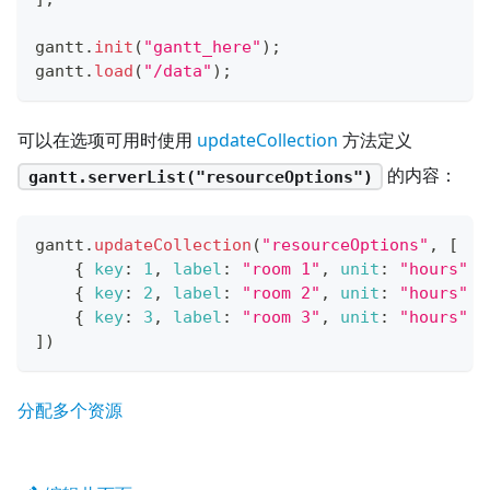
gantt
.
init
(
"gantt_here"
)
;
gantt
.
load
(
"/data"
)
;
可以在选项可用时使用
updateCollection
方法定义
的内容：
gantt.serverList("resourceOptions")
gantt
.
updateCollection
(
"resourceOptions"
,
[
{
key
:
1
,
label
:
"room 1"
,
unit
:
"hours"
}
{
key
:
2
,
label
:
"room 2"
,
unit
:
"hours"
}
{
key
:
3
,
label
:
"room 3"
,
unit
:
"hours"
}
]
)
分配多个资源