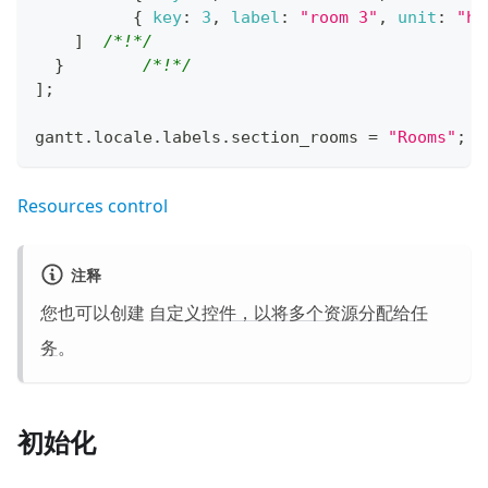
{
key
:
3
,
label
:
"room 3"
,
unit
:
"ho
]
/*!*/
}
/*!*/
]
;
gantt
.
locale
.
labels
.
section_rooms
=
"Rooms"
;
Resources control
注释
您也可以创建
自定义控件，以将多个资源分配给任
务
。
初始化