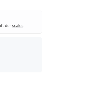
aft der
scales
.