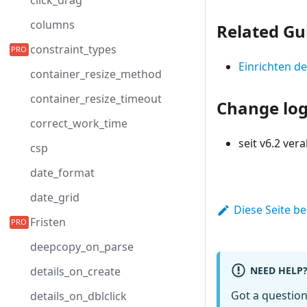
click_drag
columns
Related Gu
constraint_types
Einrichten de
container_resize_method
container_resize_timeout
Change lo
correct_work_time
seit v6.2 vera
csp
date_format
date_grid
Diese Seite b
Fristen
deepcopy_on_parse
NEED HELP
details_on_create
Got a questio
details_on_dblclick