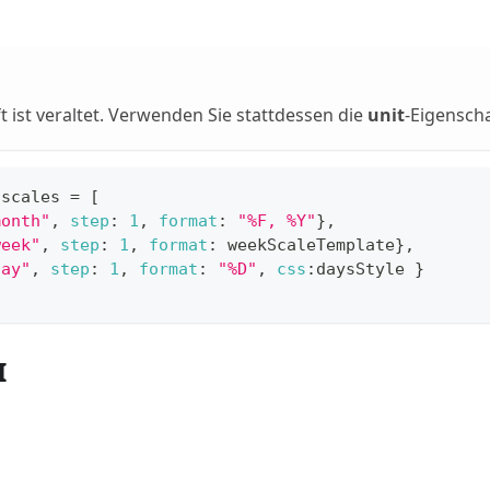
t ist veraltet. Verwenden Sie stattdessen die
unit
-Eigensch
.
scales
=
[
month"
,
step
:
1
,
format
:
"%F, %Y"
}
,
week"
,
step
:
1
,
format
:
 weekScaleTemplate
}
,
day"
,
step
:
1
,
format
:
"%D"
,
css
:
daysStyle 
}
I