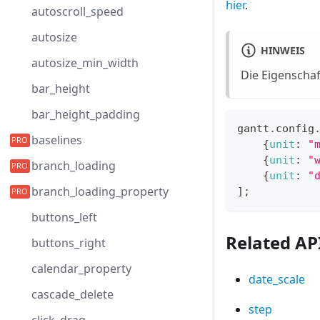
hier
.
autoscroll_speed
autosize
HINWEIS
autosize_min_width
Die Eigenschaf
bar_height
bar_height_padding
gantt
.
config
baselines
{
unit
:
"
{
unit
:
"
branch_loading
{
unit
:
"
branch_loading_property
]
;
buttons_left
Related AP
buttons_right
calendar_property
date_scale
cascade_delete
step