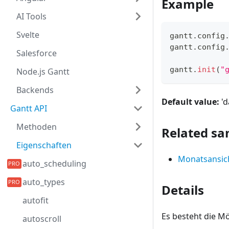
Example
AI Tools
Svelte
gantt
.
config
gantt
.
config
Salesforce
gantt
.
init
(
"
Node.js Gantt
Backends
Default value:
'd
Gantt API
Methoden
Related sa
Eigenschaften
Monatsansic
auto_scheduling
auto_types
Details
autofit
Es besteht die Mö
autoscroll