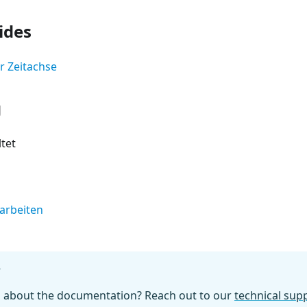
ides
r Zeitachse
g
ltet
earbeiten
?
n about the documentation? Reach out to our
technical su