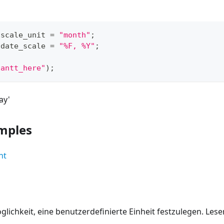
.
scale_unit
=
"month"
;
.
date_scale
=
"%F, %Y"
;
gantt_here"
)
;
ay'
mples
ht
glichkeit, eine benutzerdefinierte Einheit festzulegen. L