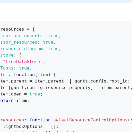
.
resources
=
{
essor_assignments
:
true
,
essor_resources
:
true
,
_resource_diagram
:
true
,
_store
:
{
:
"treeDataStore"
,
hTasks
:
true
,
Item
:
function
(
item
)
{
item
.
parent
=
 item
.
parent
||
 gantt
.
config
.
root_id
;
item
[
gantt
.
config
.
resource_property
]
=
 item
.
parent
item
.
open
=
true
;
return
 item
;
_resources
:
function
selectResourceControlOptions
(
t
 lightboxOptions 
=
[
]
;