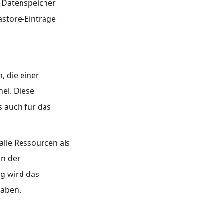
en Datenspeicher
astore-Einträge
n, die einer
el. Diese
s auch für das
 alle Ressourcen als
in der
g wird das
haben.