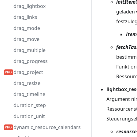
initItem
drag_lightbox
geladen 
drag_links
festzule
drag_mode
item
drag_move
fetchTas
drag_multiple
bestimmt
drag_progress
Funktion
drag_project
Ressour
drag_resize
lightbox_res
drag_timeline
Argument nim
duration_step
Ressourcenst
duration_unit
Steuerungsel
dynamic_resource_calendars
resource