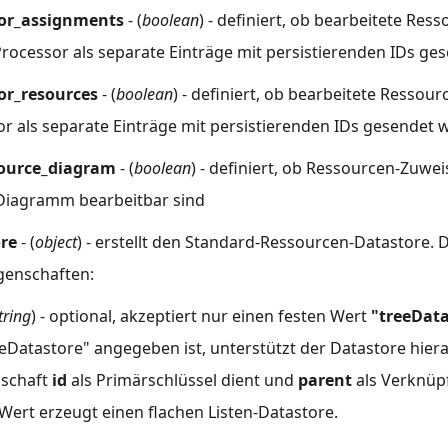
or_assignments
- (
boolean
) - definiert, ob bearbeitete Re
rocessor als separate Einträge mit persistierenden IDs g
or_resources
- (
boolean
) - definiert, ob bearbeitete Ressou
r als separate Einträge mit persistierenden IDs gesendet
source_diagram
- (
boolean
) - definiert, ob Ressourcen-Zuwe
Diagramm bearbeitbar sind
ore
- (
object
) - erstellt den Standard-Ressourcen-Datastore. D
genschaften:
tring
) - optional, akzeptiert nur einen festen Wert
"treeData
eeDatastore" angegeben ist, unterstützt der Datastore hier
nschaft
id
als Primärschlüssel dient und
parent
als Verknüpf
Wert erzeugt einen flachen Listen-Datastore.