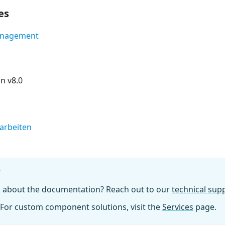
es
anagement
n v8.0
earbeiten
?
n about the documentation? Reach out to our
technical su
For custom component solutions, visit the
Services
page.