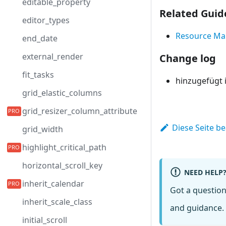
editable_property
Related Guid
editor_types
Resource M
end_date
external_render
Change log
fit_tasks
hinzugefügt i
grid_elastic_columns
grid_resizer_column_attribute
Diese Seite b
grid_width
highlight_critical_path
horizontal_scroll_key
NEED HELP
inherit_calendar
Got a questio
inherit_scale_class
and guidance. 
initial_scroll