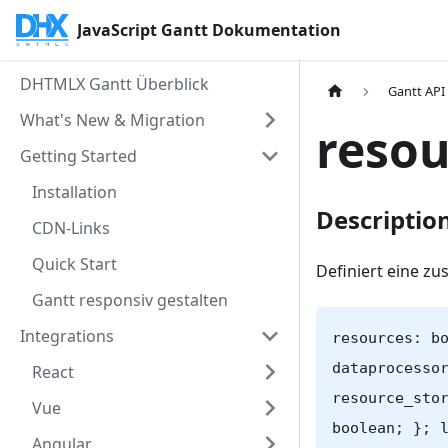
JavaScript Gantt Dokumentation
DHTMLX Gantt Überblick
Gantt API
What's New & Migration
resou
Getting Started
Installation
Descriptio
CDN-Links
Quick Start
Definiert eine zu
Gantt responsiv gestalten
Integrations
resources: b
dataprocesso
React
resource_sto
Vue
boolean; }; 
Angular