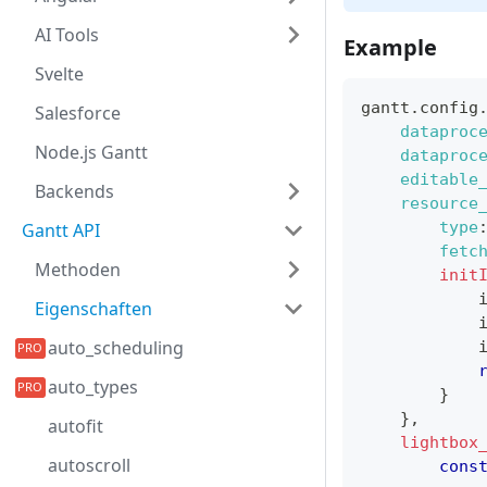
AI Tools
Example
Svelte
gantt
.
config
Salesforce
dataproc
Node.js Gantt
dataproc
editable
Backends
resource
type
Gantt API
fetc
Methoden
init
            
Eigenschaften
            
auto_scheduling
            
auto_types
}
}
,
autofit
lightbox
autoscroll
cons