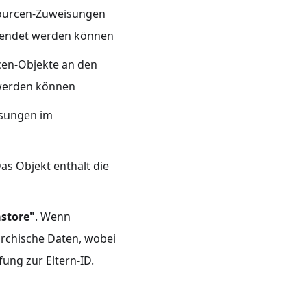
ssourcen-Zuweisungen
esendet werden können
rcen-Objekte an den
 werden können
isungen im
as Objekt enthält die
store"
. Wenn
archische Daten, wobei
ung zur Eltern-ID.