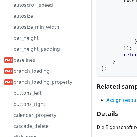
        reso
autoscroll_speed
autosize
            
autosize_min_width
            
            
bar_height
}
)
;
bar_height_padding
retu
baselines
}
}
;
branch_loading
branch_loading_property
Related samp
buttons_left
Assign resour
buttons_right
Details
calendar_property
cascade_delete
Die Eigenschaft
r