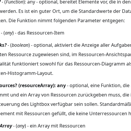
?
- (
Function
): any - optional, bereitet Elemente vor, die in d
werden. Es ist ein guter Ort, um die Standardwerte der Dat
gen. Die Funktion nimmt folgenden Parameter entgegen:
- (
any
) - das Ressourcen-Item
ks?
- (
boolean
) - optional, aktiviert die Anzeige aller Aufgabe
en Ressource zugewiesen sind, im Ressourcen-Ansichtspan
alität funktioniert sowohl für das Ressourcen-Diagramm al
cen-Histogramm-Layout.
ources? (resourceArray): any
- optional, eine Funktion, die
mt und ein Array von Ressourcen zurückgeben muss, die 
euerung des Lightbox verfügbar sein sollen. Standardmäßi
ement mit Ressourcen gefüllt, die keine Unterressourcen 
Array
- (
any
) - ein Array mit Ressourcen