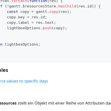
urces
.
forEach
(
function
(
res
)
{
if
(
!
gantt
.
$resourcesStore
.
hasChild
(
res
.
id
)
)
{
const
 copy 
=
 gantt
.
copy
(
res
)
;
    copy
.
key
=
 res
.
id
;
    copy
.
label
=
 res
.
text
;
    lightboxOptions
.
push
(
copy
)
;
}
rn
 lightboxOptions
;
les
ce values to specific days
esources
stellt ein Objekt mit einer Reihe von Attributen da