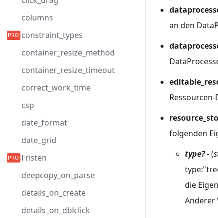
click_drag
dataprocess
columns
an den DataP
constraint_types
dataprocess
container_resize_method
DataProcesso
container_resize_timeout
editable_re
correct_work_time
Ressourcen-
csp
resource_st
date_format
folgenden Ei
date_grid
type?
- (
s
Fristen
type:"tr
deepcopy_on_parse
die Eige
details_on_create
Anderer 
details_on_dblclick