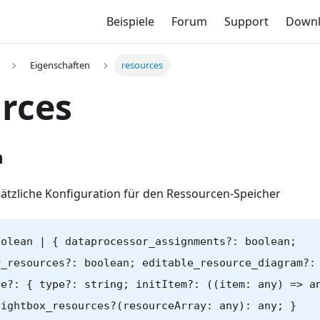
Beispiele
Forum
Support
Down
Eigenschaften
resources
rces
n
sätzliche Konfiguration für den Ressourcen-Speicher
oolean | { dataprocessor_assignments?: boolean;
r_resources?: boolean; editable_resource_diagram?:
re?: { type?: string; initItem?: ((item: any) => a
lightbox_resources?(resourceArray: any): any; }