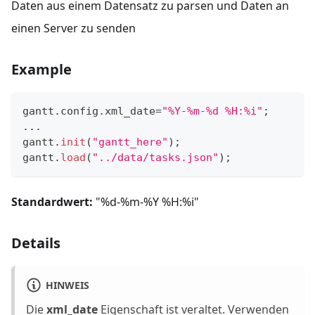
Daten aus einem Datensatz zu parsen und Daten an
einen Server zu senden
Example
gantt
.
config
.
xml_date
=
"%Y-%m-%d %H:%i"
;
...
gantt
.
init
(
"gantt_here"
)
;
gantt
.
load
(
"../data/tasks.json"
)
;
Standardwert:
"%d-%m-%Y %H:%i"
Details
HINWEIS
Die
xml_date
Eigenschaft ist veraltet. Verwenden