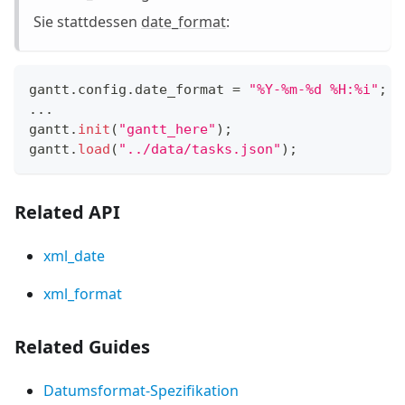
Sie stattdessen
date_format
:
gantt
.
config
.
date_format
=
"%Y-%m-%d %H:%i"
;
...
gantt
.
init
(
"gantt_here"
)
;
gantt
.
load
(
"../data/tasks.json"
)
;
Related API
xml_date
xml_format
Related Guides
Datumsformat-Spezifikation