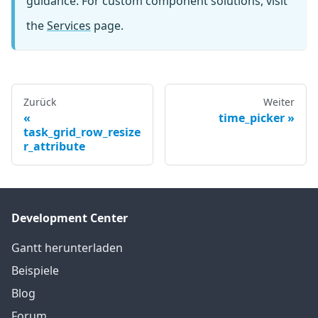
guidance. For custom component solutions, visit
the
Services
page.
Zurück
Weiter
time_picker
task_grid_row_resize
r_attribute
Development Center
Gantt herunterladen
Beispiele
Blog
Forum