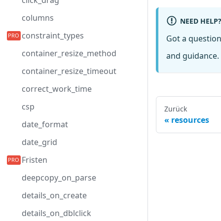
click_drag
columns
NEED HELP
constraint_types
Got a questio
container_resize_method
and guidance. 
container_resize_timeout
correct_work_time
csp
Zurück
resources
date_format
date_grid
Fristen
deepcopy_on_parse
details_on_create
details_on_dblclick