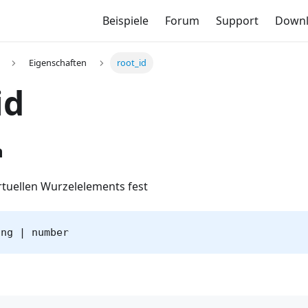
Beispiele
Forum
Support
Down
Eigenschaften
root_id
id
n
irtuellen Wurzelelements fest
ing | number