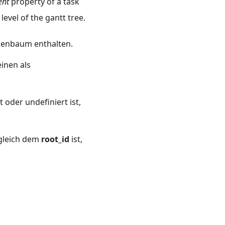
ent
property of a task
level of the gantt tree.
abenbaum enthalten.
inen als
 oder undefiniert ist,
 gleich dem
root_id
ist,