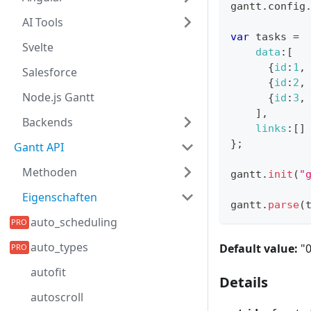
gantt
.
config
AI Tools
var
 tasks 
=
Svelte
data
:
[
{
id
:
1
,
Salesforce
{
id
:
2
,
Node.js Gantt
{
id
:
3
,
]
,
Backends
links
:
[
]
}
;
Gantt API
Methoden
gantt
.
init
(
"
Eigenschaften
gantt
.
parse
(
auto_scheduling
auto_types
Default value:
"0
autofit
Details
autoscroll