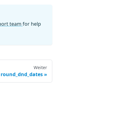
pport team
for help
Weiter
round_dnd_dates