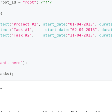
.
root_id
=
"root"
;
/*!*/
{
text
:
"Project #2"
,
start_date
:
"01-04-2013"
,
durat
text
:
"Task #1"
,
start_date
:
"02-04-2013"
,
dura
text
:
"Task #2"
,
start_date
:
"11-04-2013"
,
durat
gantt_here"
)
;
tasks
)
;
"