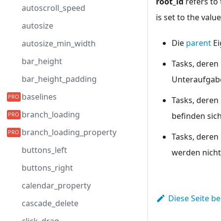
root_id
refers to 
autoscroll_speed
is set to the valu
autosize
Die
parent
Ei
autosize_min_width
bar_height
Tasks, deren
bar_height_padding
Unteraufgabe
baselines
Tasks, deren
branch_loading
befinden sic
branch_loading_property
Tasks, deren
buttons_left
werden nich
buttons_right
calendar_property
Diese Seite b
cascade_delete