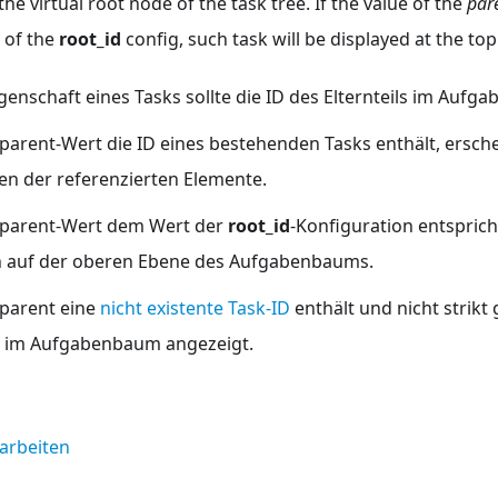
the virtual root node of the task tree. If the value of the
par
e of the
root_id
config, such task will be displayed at the top 
genschaft eines Tasks sollte die ID des Elternteils im Aufg
 parent-Wert die ID eines bestehenden Tasks enthält, ersche
n der referenzierten Elemente.
 parent-Wert dem Wert der
root_id
-Konfiguration entspricht
h auf der oberen Ebene des Aufgabenbaums.
 parent eine
nicht existente Task-ID
enthält und nicht strikt
t im Aufgabenbaum angezeigt.
earbeiten