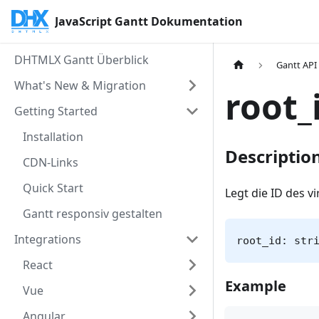
JavaScript Gantt Dokumentation
DHTMLX Gantt Überblick
Gantt API
What's New & Migration
root_
Getting Started
Installation
Descriptio
CDN-Links
Quick Start
Legt die ID des v
Gantt responsiv gestalten
Integrations
root_id: str
React
Example
Vue
Angular