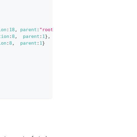
ion
:
18
,
parent
:
"root"
}
,
/*!*/
tion
:
8
,
parent
:
1
}
,
ion
:
8
,
parent
:
1
}