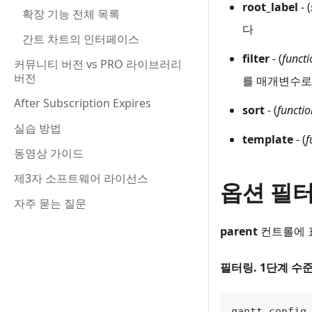
root_label
- (
확장 기능 전체 목록
다
간트 차트의 인터페이스
filter
- (
functi
커뮤니티 버전 vs PRO 라이브러리
버전
를 매개변수로
After Subscription Expires
sort
- (
functio
실습 방법
template
- (
f
동영상 가이드
제3자 소프트웨어 라이선스
옵션 필
자주 묻는 질문
parent
컨트롤에 
필터링. 1단계 수
gantt
.
config