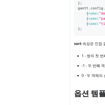
}
;
gantt
.
config
{
name
:
"d
{
name
:
"p
{
name
:
"t
]
;
sort
속성은 인접 값
1 - 쌍의 첫
-1 - 두 번
0 - 두 객체
옵션 템