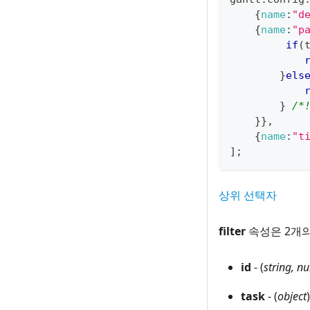
{
name
:
"d
{
name
:
"p
if
(
}
els
}
/*
}
}
,
{
name
:
"t
]
;
상위 선택자
filter
속성은 2개의
id
- (
string, n
task
- (
object