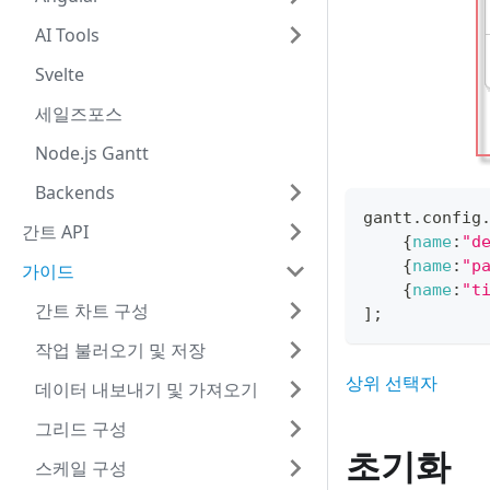
AI Tools
Svelte
세일즈포스
Node.js Gantt
Backends
gantt
.
config
간트 API
{
name
:
"d
{
name
:
"p
가이드
{
name
:
"t
간트 차트 구성
]
;
작업 불러오기 및 저장
상위 선택자
데이터 내보내기 및 가져오기
그리드 구성
초기화
스케일 구성