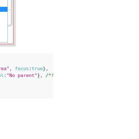
rea"
,
focus
:
true
}
,
el
:
"No parent"
}
,
/*!*/