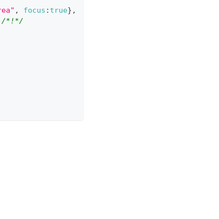
rea"
,
focus
:
true
}
,
/*!*/