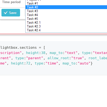
.
lightbox
.
sections
=
[
escription"
,
height
:
38
,
map_to
:
"text"
,
type
:
"texta
arent"
,
type
:
"parent"
,
allow_root
:
"true"
,
root_lab
ime"
,
height
:
72
,
type
:
"time"
,
map_to
:
"auto"
}