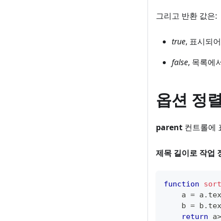
그리고 반환 값은:
true
, 표시되
false
, 목록에
옵션 정
parent
컨트롤에 
제목 길이로 작업
function
sor
    a 
=
 a
.
te
    b 
=
 b
.
te
return
 a