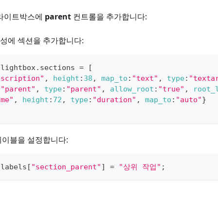
 라이트박스에
parent
컨트롤을 추가합니다:
성에 섹션을 추가합니다:
.
lightbox
.
sections
=
[
escription"
,
height
:
38
,
map_to
:
"text"
,
type
:
"texta
:
"parent"
,
type
:
"parent"
,
allow_root
:
"true"
,
root_
ime"
,
height
:
72
,
type
:
"duration"
,
map_to
:
"auto"
}
레이블을 설정합니다:
.
labels
[
"section_parent"
]
=
"상위 작업"
;