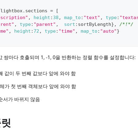
.
lightbox
.
sections
=
[
escription"
,
height
:
38
,
map_to
:
"text"
,
type
:
"texta
arent"
,
type
:
"parent"
,
sort
:
sortByLength
}
,
/*!*/
ime"
,
height
:
72
,
type
:
"time"
,
map_to
:
"auto"
}
 쌍마다 호출되며 1, -1, 0을 반환하는 정렬 함수를 설정합니다:
 번째 값이 두 번째 값보다 앞에 와야 함
째 객체가 첫 번째 객체보다 앞에 와야 함
의 순서가 바뀌지 않음
플릿