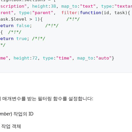
escription"
,
height
:
38
,
map_to
:
"text"
,
type
:
"texta
arent"
,
type
:
"parent"
,
filter
:
function
(
id
,
 task
)
{
task
.
$level
>
1
)
{
/*!*/
return
false
;
/*!*/
e
{
/*!*/
return
true
;
/*!*/
!*/
ime"
,
height
:
72
,
type
:
"time"
,
map_to
:
"auto"
}
 매개변수를 받는 필터링 함수를 설정합니다:
umber
) 작업의 ID
) 작업 객체