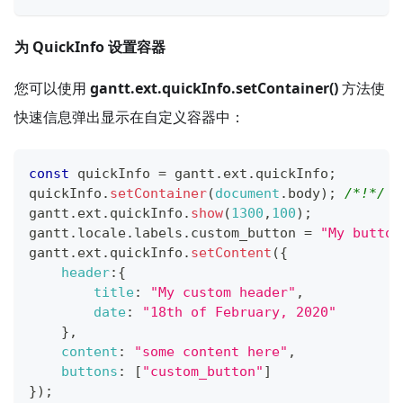
为 QuickInfo 设置容器
您可以使用
gantt.ext.quickInfo.setContainer()
方法使
快速信息弹出显示在自定义容器中：
const
 quickInfo 
=
 gantt
.
ext
.
quickInfo
;
quickInfo
.
setContainer
(
document
.
body
)
;
/*!*/
gantt
.
ext
.
quickInfo
.
show
(
1300
,
100
)
;
gantt
.
locale
.
labels
.
custom_button
=
"My button
gantt
.
ext
.
quickInfo
.
setContent
(
{
header
:
{
title
:
"My custom header"
,
date
:
"18th of February, 2020"
}
,
content
:
"some content here"
,
buttons
:
[
"custom_button"
]
}
)
;