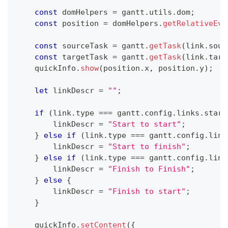
const
 domHelpers 
=
 gantt
.
utils
.
dom
;
const
 position 
=
 domHelpers
.
getRelativeEve
const
 sourceTask 
=
 gantt
.
getTask
(
link
.
sour
const
 targetTask 
=
 gantt
.
getTask
(
link
.
targ
    quickInfo
.
show
(
position
.
x
,
 position
.
y
)
;
let
 linkDescr 
=
""
;
if
(
link
.
type
===
 gantt
.
config
.
links
.
start
        linkDescr 
=
"Start to start"
;
}
else
if
(
link
.
type
===
 gantt
.
config
.
link
        linkDescr 
=
"Start to finish"
;
}
else
if
(
link
.
type
===
 gantt
.
config
.
link
        linkDescr 
=
"Finish to Finish"
;
}
else
{
        linkDescr 
=
"Finish to start"
;
}
    quickInfo
.
setContent
(
{