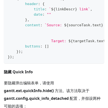
header
:
{
title
:
`
${
linkDescr
}
 link
`
,
date
:
""
}
,
content
:
`
Source: 
${
sourceTask
.
text
}
                    Target: 
${
targetTask
.
text
}
buttons
:
[
]
}
)
;
}
)
;
隐藏 Quick Info
要隐藏弹出编辑表单，请使用
gantt.ext.quickInfo.hide()
方法。该方法取决于
gantt.config.quick_info_detached
配置，并假设两种
可能的选项：