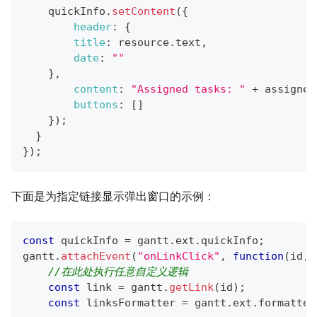
    quickInfo
.
setContent
(
{
header
:
{
title
:
 resource
.
text
,
date
:
""
}
,
content
:
"Assigned tasks: "
+
 assigned
buttons
:
[
]
}
)
;
}
}
)
;
下面是为指定链接显示弹出窗口的示例：
const
 quickInfo 
=
 gantt
.
ext
.
quickInfo
;
gantt
.
attachEvent
(
"onLinkClick"
,
function
(
id
,
e
//在此处执行任意自定义逻辑
const
 link 
=
 gantt
.
getLink
(
id
)
;
const
 linksFormatter 
=
 gantt
.
ext
.
formatter