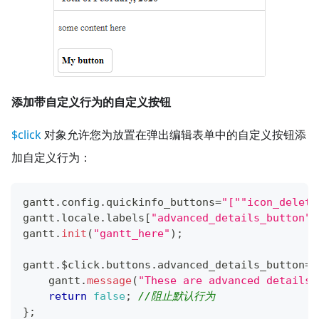
添加带自定义行为的自定义按钮
$click
对象允许您为放置在弹出编辑表单中的自定义按钮添
加自定义行为：
gantt
.
config
.
quickinfo_buttons
=
"["
"icon_delete
gantt
.
locale
.
labels
[
"advanced_details_button"
]
gantt
.
init
(
"gantt_here"
)
;
gantt
.
$click
.
buttons
.
advanced_details_button
=
"
    gantt
.
message
(
"These are advanced details"
return
false
;
//阻止默认行为
}
;