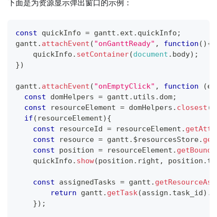
下面是为资源显示弹出窗口的示例：
const
 quickInfo 
=
 gantt
.
ext
.
quickInfo
;
gantt
.
attachEvent
(
"onGanttReady"
,
function
(
)
{
    quickInfo
.
setContainer
(
document
.
body
)
;
}
)
gantt
.
attachEvent
(
"onEmptyClick"
,
function
(
e
)
const
 domHelpers 
=
 gantt
.
utils
.
dom
;
const
 resourceElement 
=
 domHelpers
.
closest
(
e
if
(
resourceElement
)
{
const
 resourceId 
=
 resourceElement
.
getAttr
const
 resource 
=
 gantt
.
$resourcesStore
.
get
const
 position 
=
 resourceElement
.
getBoundi
    quickInfo
.
show
(
position
.
right
,
 position
.
to
const
 assignedTasks 
=
 gantt
.
getResourceAss
return
 gantt
.
getTask
(
assign
.
task_id
)
.
t
}
)
;