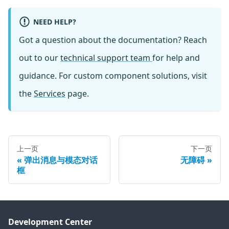
NEED HELP?
Got a question about the documentation? Reach
out to our
technical support team
for help and
guidance. For custom component solutions, visit
the
Services
page.
上一页
下一页
弹出消息与模态对话
无障碍
框
Development Center