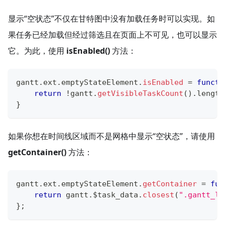
显示“空状态”不仅在甘特图中没有加载任务时可以实现。如
果任务已经加载但经过筛选且在页面上不可见，也可以显示
它。为此，使用
isEnabled()
方法：
gantt
.
ext
.
emptyStateElement
.
isEnabled
=
functi
return
!
gantt
.
getVisibleTaskCount
(
)
.
length
}
如果你想在时间线区域而不是网格中显示“空状态”，请使用
getContainer()
方法：
gantt
.
ext
.
emptyStateElement
.
getContainer
=
fun
return
 gantt
.
$task_data
.
closest
(
".gantt_la
}
;