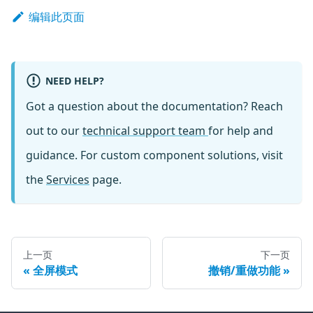
编辑此页面
NEED HELP?
Got a question about the documentation? Reach
out to our
technical support team
for help and
guidance. For custom component solutions, visit
the
Services
page.
上一页
下一页
全屏模式
撤销/重做功能