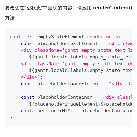
要改变在“空状态”中呈现的内容，请应用
renderContent()
方法：
gantt
.
ext
.
emptyStateElement
.
renderContent
=
fu
const
 placeholderTextElement 
=
`
<div class
    <div className='gantt_empty_state_text_lin
${
gantt
.
locale
.
labels
.
empty_state_text_
    <div className='gantt_empty_state_text_des
${
gantt
.
locale
.
labels
.
empty_state_text_
    </div>
`
;
const
 placeholderImageElement 
=
"<div clas
const
 placeholderContainer 
=
`
<div classNa
${
placeholderImageElement
}
${
placeholder
    container
.
innerHTML
=
 placeholderContainer
}