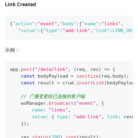
Link Created
{
"action"
:
"event"
,
"body"
:
{
"name"
:
"links"
,
"value"
:
{
"type"
:
"add-link"
,
"link"
:
LINK_OBJE
示例：
app
.
post
(
"/data/link"
,
(
req
,
 res
)
=>
{
const
 bodyPayload 
=
sanitize
(
req
.
body
)
;
const
 result 
=
 crud
.
insertLink
(
bodyPayload
// 广播变更给已连接的客户端
    wsManager
.
broadcast
(
"event"
,
{
name
:
"links"
,
value
:
{
type
:
"add-link"
,
link
:
 resul
}
)
;
    res
.
status
(
200
)
.
json
(
result
)
;