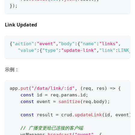
}
)
;
Link Updated
{
"action"
:
"event"
,
"body"
:
{
"name"
:
"links"
,
"value"
:
{
"type"
:
"update-link"
,
"link"
:
LINK_O
示例：
app
.
put
(
"/data/link/:id"
,
(
req
,
 res
)
=>
{
const
 id 
=
 req
.
params
.
id
;
const
 event 
=
sanitize
(
req
.
body
)
;
const
 result 
=
 crud
.
updateLink
(
id
,
 event
)
;
// 广播变更给已连接的客户端
    wsManager
.
broadcast
(
"event"
,
{