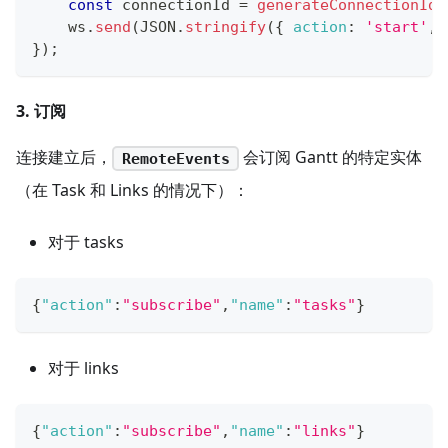
const
 connectionId 
=
generateConnectionId
(
    ws
.
send
(
JSON
.
stringify
(
{
action
:
'start'
,
}
)
;
3. 订阅
连接建立后，
会订阅 Gantt 的特定实体
RemoteEvents
（在 Task 和 Links 的情况下）：
对于 tasks
{
"action"
:
"subscribe"
,
"name"
:
"tasks"
}
对于 links
{
"action"
:
"subscribe"
,
"name"
:
"links"
}