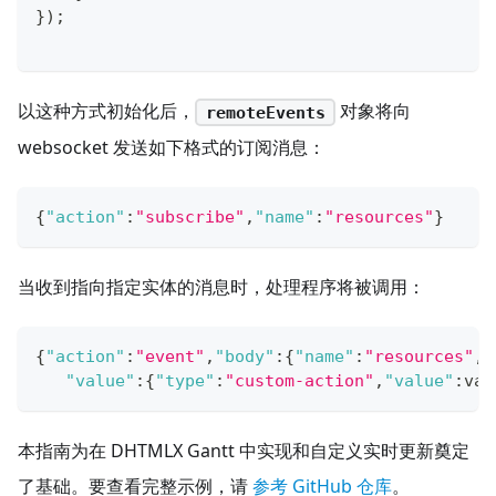
}
)
;
以这种方式初始化后，
对象将向
remoteEvents
websocket 发送如下格式的订阅消息：
{
"action"
:
"subscribe"
,
"name"
:
"resources"
}
当收到指向指定实体的消息时，处理程序将被调用：
{
"action"
:
"event"
,
"body"
:
{
"name"
:
"resources"
,
"value"
:
{
"type"
:
"custom-action"
,
"value"
:
val
本指南为在 DHTMLX Gantt 中实现和自定义实时更新奠定
了基础。要查看完整示例，请
参考 GitHub 仓库
。