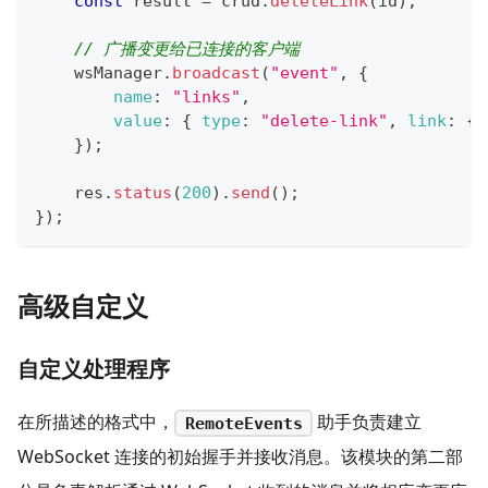
const
 result 
=
 crud
.
deleteLink
(
id
)
;
// 广播变更给已连接的客户端
    wsManager
.
broadcast
(
"event"
,
{
name
:
"links"
,
value
:
{
type
:
"delete-link"
,
link
:
{
 
}
)
;
    res
.
status
(
200
)
.
send
(
)
;
}
)
;
高级自定义
自定义处理程序
在所描述的格式中，
助手负责建立
RemoteEvents
WebSocket 连接的初始握手并接收消息。该模块的第二部