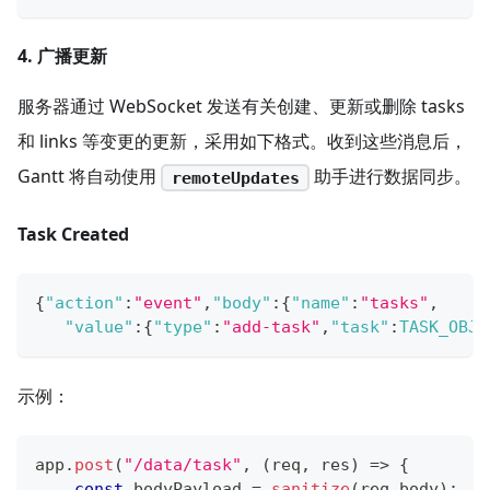
4. 广播更新
服务器通过 WebSocket 发送有关创建、更新或删除 tasks
和 links 等变更的更新，采用如下格式。收到这些消息后，
Gantt 将自动使用
助手进行数据同步。
remoteUpdates
Task Created
{
"action"
:
"event"
,
"body"
:
{
"name"
:
"tasks"
,
"value"
:
{
"type"
:
"add-task"
,
"task"
:
TASK_OBJE
示例：
app
.
post
(
"/data/task"
,
(
req
,
 res
)
=>
{
const
 bodyPayload 
=
sanitize
(
req
.
body
)
;