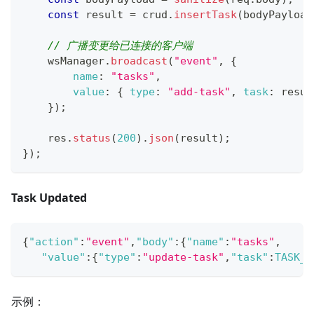
const
 result 
=
 crud
.
insertTask
(
bodyPayload
// 广播变更给已连接的客户端
    wsManager
.
broadcast
(
"event"
,
{
name
:
"tasks"
,
value
:
{
type
:
"add-task"
,
task
:
 resul
}
)
;
    res
.
status
(
200
)
.
json
(
result
)
;
}
)
;
Task Updated
{
"action"
:
"event"
,
"body"
:
{
"name"
:
"tasks"
,
"value"
:
{
"type"
:
"update-task"
,
"task"
:
TASK_O
示例：