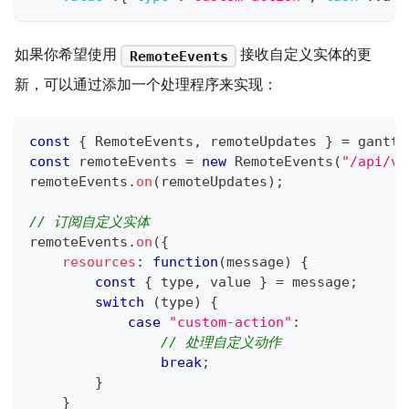
如果你希望使用
接收自定义实体的更
RemoteEvents
新，可以通过添加一个处理程序来实现：
const
{
RemoteEvents
,
 remoteUpdates 
}
=
 gantt
.
const
 remoteEvents 
=
new
RemoteEvents
(
"/api/v1
remoteEvents
.
on
(
remoteUpdates
)
;
// 订阅自定义实体
remoteEvents
.
on
(
{
resources
:
function
(
message
)
{
const
{
 type
,
 value 
}
=
 message
;
switch
(
type
)
{
case
"custom-action"
:
// 处理自定义动作
break
;
}
}