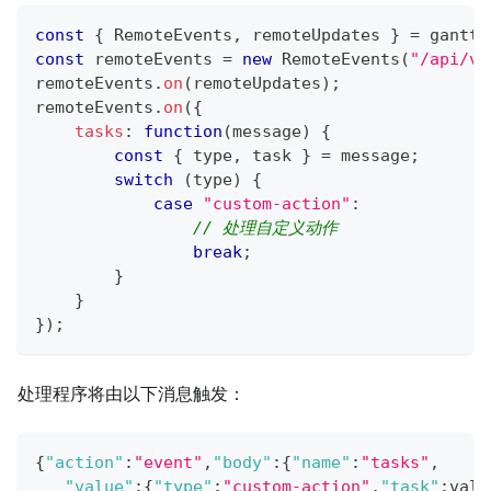
const
{
RemoteEvents
,
 remoteUpdates 
}
=
 gantt
.
const
 remoteEvents 
=
new
RemoteEvents
(
"/api/v1
remoteEvents
.
on
(
remoteUpdates
)
;
remoteEvents
.
on
(
{
tasks
:
function
(
message
)
{
const
{
 type
,
 task 
}
=
 message
;
switch
(
type
)
{
case
"custom-action"
:
// 处理自定义动作
break
;
}
}
}
)
;
处理程序将由以下消息触发：
{
"action"
:
"event"
,
"body"
:
{
"name"
:
"tasks"
,
"value"
:
{
"type"
:
"custom-action"
,
"task"
:
valu