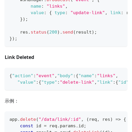
name
:
"links"
,
value
:
{
type
:
"update-link"
,
link
:
 re
}
)
;
    res
.
status
(
200
)
.
send
(
result
)
;
}
)
;
Link Deleted
{
"action"
:
"event"
,
"body"
:
{
"name"
:
"links"
,
"value"
:
{
"type"
:
"delete-link"
,
"link"
:
{
"id"
:
示例：
app
.
delete
(
"/data/link/:id"
,
(
req
,
 res
)
=>
{
const
 id 
=
 req
.
params
.
id
;