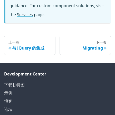
guidance. For custom component solutions, visit
the
Services
page.
上一页
下一页
与 JQuery 的集成
Migrating
Development Center
下载甘特图
示例
博客
论坛