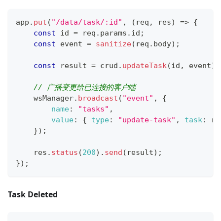
app
.
put
(
"/data/task/:id"
,
(
req
,
 res
)
=>
{
const
 id 
=
 req
.
params
.
id
;
const
 event 
=
sanitize
(
req
.
body
)
;
const
 result 
=
 crud
.
updateTask
(
id
,
 event
)
;
// 广播变更给已连接的客户端
    wsManager
.
broadcast
(
"event"
,
{
name
:
"tasks"
,
value
:
{
type
:
"update-task"
,
task
:
 re
}
)
;
    res
.
status
(
200
)
.
send
(
result
)
;
}
)
;
Task Deleted