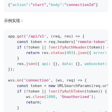
{
"action"
:
"start"
,
"body"
:
"connectionId"
}
示例实现：
app
.
get
(
'/api/v1'
,
(
req
,
 res
)
=>
{
const
 token 
=
 req
.
headers
[
'remote-token'
]
;
if
(
!
token 
||
!
verifyAuthHeader
(
token
)
)
{
return
 res
.
status
(
403
)
.
json
(
{
error
:
'
}
    res
.
json
(
{
api
:
{
}
,
data
:
{
}
,
websocket
:
t
}
)
;
wss
.
on
(
'connection'
,
(
ws
,
 req
)
=>
{
const
 token 
=
new
URLSearchParams
(
req
.
url
.
if
(
!
token 
||
!
verifyAuthToken
(
token
)
)
{
        ws
.
close
(
1008
,
'Unauthorized'
)
;
return
;
}