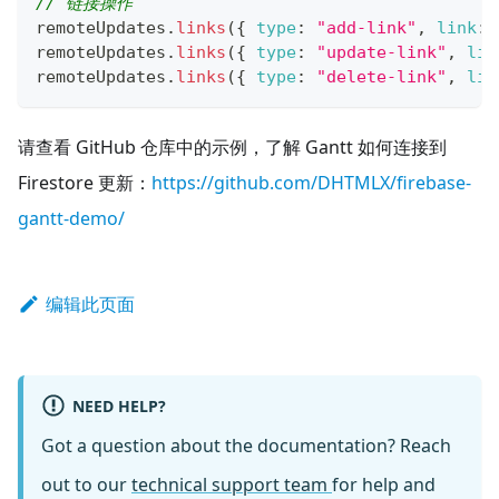
// 链接操作
remoteUpdates
.
links
(
{
type
:
"add-link"
,
link
:
remoteUpdates
.
links
(
{
type
:
"update-link"
,
lin
remoteUpdates
.
links
(
{
type
:
"delete-link"
,
lin
请查看 GitHub 仓库中的示例，了解 Gantt 如何连接到
Firestore 更新：
https://github.com/DHTMLX/firebase-
gantt-demo/
编辑此页面
NEED HELP?
Got a question about the documentation? Reach
out to our
technical support team
for help and