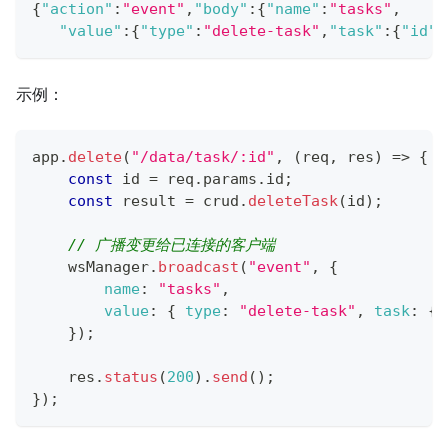
{
"action"
:
"event"
,
"body"
:
{
"name"
:
"tasks"
,
"value"
:
{
"type"
:
"delete-task"
,
"task"
:
{
"id"
:
示例：
app
.
delete
(
"/data/task/:id"
,
(
req
,
 res
)
=>
{
const
 id 
=
 req
.
params
.
id
;
const
 result 
=
 crud
.
deleteTask
(
id
)
;
// 广播变更给已连接的客户端
    wsManager
.
broadcast
(
"event"
,
{
name
:
"tasks"
,
value
:
{
type
:
"delete-task"
,
task
:
{
 
}
)
;
    res
.
status
(
200
)
.
send
(
)
;
}
)
;