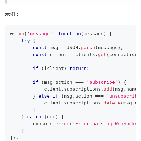
示例：
ws
.
on
(
'message'
,
function
(
message
)
{
try
{
const
 msg 
=
JSON
.
parse
(
message
)
;
const
 client 
=
 clients
.
get
(
connectionI
if
(
!
client
)
return
;
if
(
msg
.
action
===
'subscribe'
)
{
            client
.
subscriptions
.
add
(
msg
.
name
)
}
else
if
(
msg
.
action
===
'unsubscribe
            client
.
subscriptions
.
delete
(
msg
.
na
}
}
catch
(
err
)
{
console
.
error
(
'Error parsing WebSocket
}
}
)
;