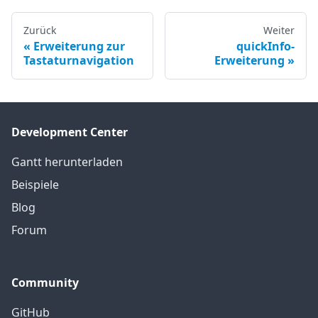
Zurück
Weiter
Erweiterung zur
quickInfo-
Tastaturnavigation
Erweiterung
Development Center
Gantt herunterladen
Beispiele
Blog
Forum
Community
GitHub