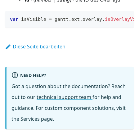
var
 isVisible 
=
 gantt
.
ext
.
overlay
.
isOverlayVis
Diese Seite bearbeiten
NEED HELP?
Got a question about the documentation? Reach
out to our
technical support team
for help and
guidance. For custom component solutions, visit
the
Services
page.