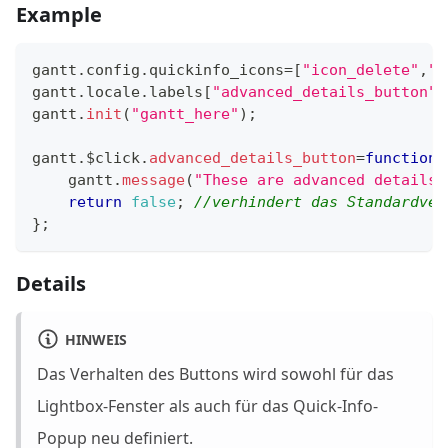
Example
gantt
.
config
.
quickinfo_icons
=
[
"icon_delete"
,
"i
gantt
.
locale
.
labels
[
"advanced_details_button"
]
gantt
.
init
(
"gantt_here"
)
;
gantt
.
$click
.
advanced_details_button
=
function
(
    gantt
.
message
(
"These are advanced details"
return
false
;
//verhindert das Standardver
}
;
Details
HINWEIS
Das Verhalten des Buttons wird sowohl für das
Lightbox-Fenster als auch für das Quick-Info-
Popup neu definiert.