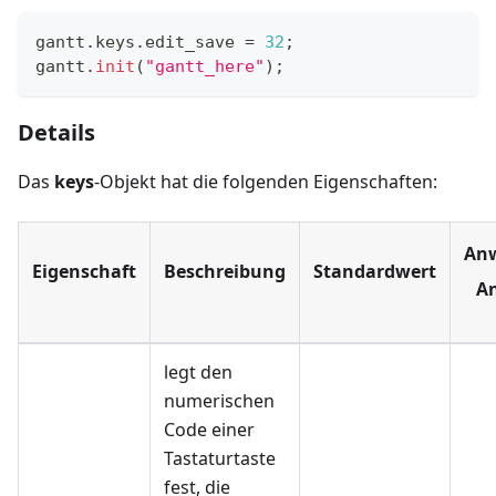
gantt
.
keys
.
edit_save
=
32
;
gantt
.
init
(
"gantt_here"
)
;
Details
Das
keys
-Objekt hat die folgenden Eigenschaften:
An
Eigenschaft
Beschreibung
Standardwert
An
legt den
numerischen
Code einer
Tastaturtaste
fest, die