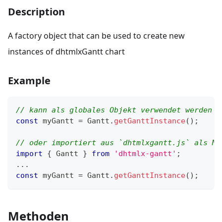
Description
A factory object that can be used to create new
instances of dhtmlxGantt chart
Example
// kann als globales Objekt verwendet werden
const
 myGantt 
=
Gantt
.
getGanttInstance
(
)
;
// oder importiert aus `dhtmlxgantt.js` als Mo
import
{
Gantt
}
from
'dhtmlx-gantt'
;
...
const
 myGantt 
=
Gantt
.
getGanttInstance
(
)
;
Methoden