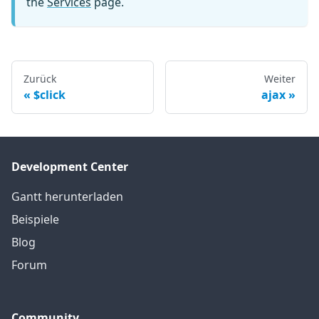
the
Services
page.
Zurück
Weiter
$click
ajax
Development Center
Gantt herunterladen
Beispiele
Blog
Forum
Community