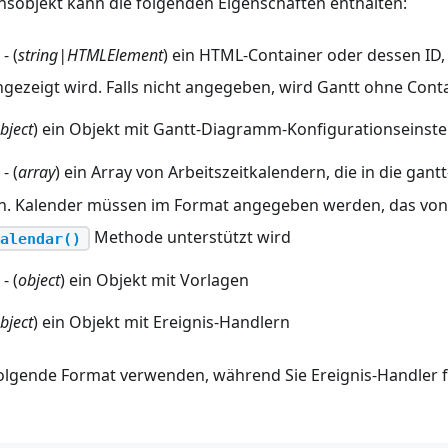
nsobjekt kann die folgenden Eigenschaften enthalten:
- (
string|HTMLElement
) ein HTML-Container oder dessen ID,
zeigt wird. Falls nicht angegeben, wird Gantt ohne Containe
bject
) ein Objekt mit Gantt-Diagramm-Konfigurationseinst
- (
array
) ein Array von Arbeitszeitkalendern, die in die gant
n. Kalender müssen im Format angegeben werden, das von
Methode unterstützt wird
alendar()
- (
object
) ein Objekt mit Vorlagen
bject
) ein Objekt mit Ereignis-Handlern
olgende Format verwenden, während Sie Ereignis-Handler f