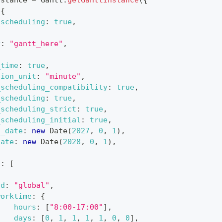
{
_scheduling
:
true
,
r
:
"gantt_here"
,
{
_time
:
true
,
tion_unit
:
"minute"
,
_scheduling_compatibility
:
true
,
_scheduling
:
true
,
_scheduling_strict
:
true
,
_scheduling_initial
:
true
,
t_date
:
new
Date
(
2027
,
0
,
1
)
,
date
:
new
Date
(
2028
,
0
,
1
)
,
s
:
[
id
:
"global"
,
worktime
:
{
hours
:
[
"8:00-17:00"
]
,
days
:
[
0
,
1
,
1
,
1
,
1
,
0
,
0
]
,