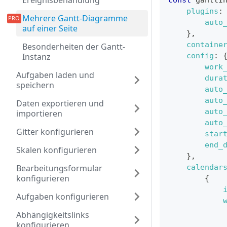
Ereignisbehandlung
plugins
:
Mehrere Gantt-Diagramme
auto
auf einer Seite
}
,
containe
Besonderheiten der Gantt-
config
:
Instanz
work
Aufgaben laden und
dura
speichern
auto
auto
Daten exportieren und
auto
importieren
auto
Gitter konfigurieren
star
end_
Skalen konfigurieren
}
,
calendar
Bearbeitungsformular
konfigurieren
{
Aufgaben konfigurieren
Abhängigkeitslinks
konfigurieren