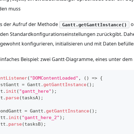
rden muss
ss der Aufruf der Methode
o
Gantt.getGanttInstance()
 den Standardkonfigurationseinstellungen zurückgibt. Dah
gewohnt konfigurieren, initialisieren und mit Daten befülle
infaches Beispiel: zwei Gantt-Diagramme, eines unter dem
entListener
(
"DOMContentLoaded"
,
(
)
=>
{
rstGantt 
=
Gantt
.
getGanttInstance
(
)
;
tt
.
init
(
"gantt_here"
)
;
tt
.
parse
(
tasksA
)
;
condGantt 
=
Gantt
.
getGanttInstance
(
)
;
ntt
.
init
(
"gantt_here_2"
)
;
ntt
.
parse
(
tasksB
)
;