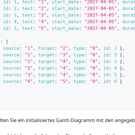
{
id
:
1
,
text
:
"1"
,
start_date
:
"2027-04-05"
,
dura
{
id
:
2
,
text
:
"2"
,
start_date
:
"2027-04-05"
,
dura
{
id
:
3
,
text
:
"3"
,
start_date
:
"2027-04-05"
,
dura
{
id
:
4
,
text
:
"4"
,
start_date
:
"2027-04-05"
,
dura
{
id
:
5
,
text
:
"5"
,
start_date
:
"2027-04-05"
,
dura
s
:
[
{
source
:
"1"
,
target
:
"2"
,
type
:
"0"
,
id
:
1
}
,
{
source
:
"1"
,
target
:
"3"
,
type
:
"0"
,
id
:
2
}
,
{
source
:
"1"
,
target
:
"4"
,
type
:
"0"
,
id
:
3
}
,
{
source
:
"2"
,
target
:
"4"
,
type
:
"0"
,
id
:
4
}
,
{
source
:
"3"
,
target
:
"4"
,
type
:
"0"
,
id
:
5
}
,
{
source
:
"4"
,
target
:
"5"
,
type
:
"0"
,
id
:
6
}
lten Sie ein initialisiertes Gantt-Diagramm mit den angege