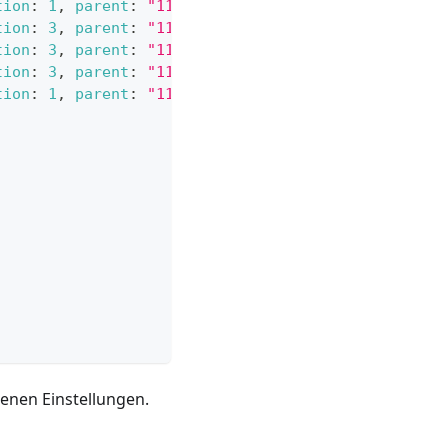
tion
:
1
,
parent
:
"11"
}
,
tion
:
3
,
parent
:
"11"
}
,
tion
:
3
,
parent
:
"11"
}
,
tion
:
3
,
parent
:
"11"
}
,
tion
:
1
,
parent
:
"11"
}
benen Einstellungen.