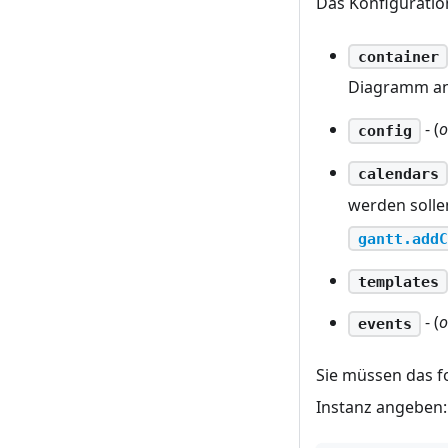
Das Konfiguratio
container
Diagramm ange
- (
o
config
calendars
werden solle
gantt.addC
templates
- (
o
events
Sie müssen das f
Instanz angeben: