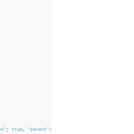
en"
:
true
,
"parent"
:
0
}
,