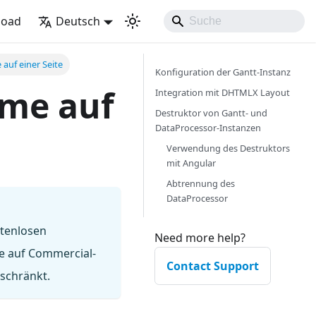
load
Deutsch
uf einer Seite
Konfiguration der Gantt-Instanz
me auf
Integration mit DHTMLX Layout
Destruktor von Gantt- und
DataProcessor-Instanzen
Verwendung des Destruktors
mit Angular
Abtrennung des
DataProcessor
stenlosen
Need more help?
ie auf Commercial-
Contact Support
eschränkt.