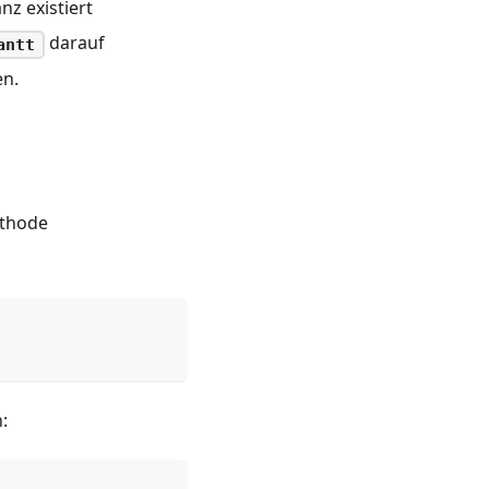
nz existiert
darauf
antt
en.
ethode
: