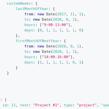
customWeeks
:
{
lastMonthOfYear
:
{
from
:
new
Date
(
2027
,
11
,
1
)
,
to
:
new
Date
(
2028
,
0
,
1
)
,
hours
:
[
"9:00-13:00"
]
,
days
:
[
0
,
1
,
1
,
1
,
1
,
1
,
0
]
}
,
firstMonthOfNextYear
:
{
from
:
new
Date
(
2028
,
0
,
1
)
,
to
:
new
Date
(
2028
,
1
,
1
)
,
hours
:
[
"14:00-16:00"
]
,
days
:
[
1
,
1
,
1
,
1
,
1
,
0
,
1
]
}
}
}
s
:
[
{
id
:
11
,
text
:
"Project #1"
,
type
:
"project"
,
"op