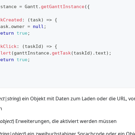
nstance 
=
Gantt
.
getGanttInstance
(
{
{
skCreated
:
(
task
)
=>
{
task
.
owner
=
null
;
return
true
;
skClick
:
(
taskId
)
=>
{
alert
(
ganttInstance
.
getTask
(
taskId
)
.
text
)
;
return
true
;
ect|string
) ein Objekt mit Daten zum Laden oder die URL, v
n
(
object
) Erweiterungen, die aktiviert werden müssen
tring|object
) ein zweibuchstabiger Sprachcode oder ein Obje