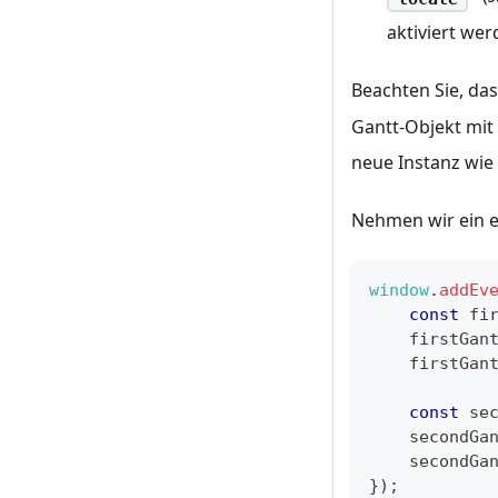
aktiviert we
Beachten Sie, da
Gantt-Objekt mit
neue Instanz wie 
Nehmen wir ein e
window
.
addEv
const
 fi
    firstGan
    firstGan
const
 se
    secondGa
    secondGa
}
)
;