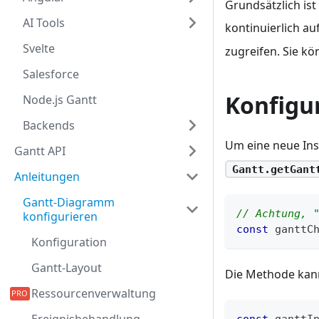
Grundsätzlich ist
AI Tools
kontinuierlich au
Svelte
zugreifen. Sie kö
Salesforce
Konfigu
Node.js Gantt
Backends
Um eine neue Ins
Gantt API
Gantt.getGant
Anleitungen
Gantt-Diagramm
// Achtung, 
konfigurieren
const
 ganttC
Konfiguration
Gantt-Layout
Die Methode kan
Ressourcenverwaltung
const
 ganttI