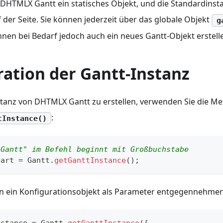
 DHTMLX Gantt ein statisches Objekt, und die Standardinsta
f der Seite. Sie können jederzeit über das globale Objekt
g
nnen bei Bedarf jedoch auch ein neues Gantt-Objekt erstell
ration der Gantt-Instanz
tanz von DHTMLX Gantt zu erstellen, verwenden Sie die M
:
tInstance()
"Gantt" im Befehl beginnt mit Großbuchstabe
hart 
=
Gantt
.
getGanttInstance
(
)
;
n ein Konfigurationsobjekt als Parameter entgegennehmen
nstance 
=
Gantt
.
getGanttInstance
(
{