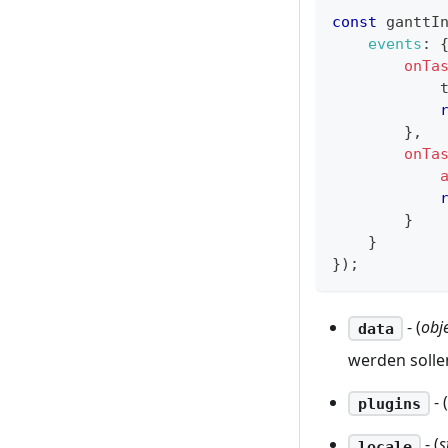
const
 ganttI
events
:
onTa
            
}
,
onTa
}
}
}
)
;
- (
obj
data
werden solle
- 
plugins
- (
s
locale