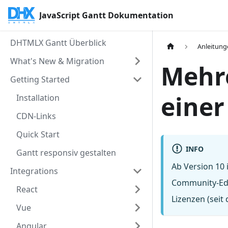
JavaScript Gantt Dokumentation
DHTMLX Gantt Überblick
Anleitun
What's New & Migration
Mehr
Getting Started
einer
Installation
CDN-Links
Quick Start
INFO
Gantt responsiv gestalten
Ab Version 10 
Integrations
Community-Edi
React
Lizenzen (seit
Vue
Angular