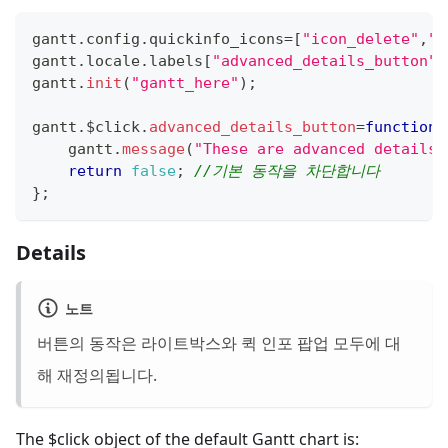
gantt
.
config
.
quickinfo_icons
=
[
"icon_delete"
,
"i
gantt
.
locale
.
labels
[
"advanced_details_button"
]
gantt
.
init
(
"gantt_here"
)
;
gantt
.
$click
.
advanced_details_button
=
function
(
    gantt
.
message
(
"These are advanced details"
return
false
;
//기본 동작을 차단합니다
}
;
Details
노트
버튼의 동작은 라이트박스와 퀵 인포 팝업 모두에 대
해 재정의됩니다.
The $click object of the default Gantt chart is: