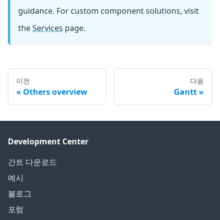
guidance. For custom component solutions, visit
the
Services
page.
이전
다음
Others overview
Gantt
Development Center
간트 다운로드
예시
블로그
포럼