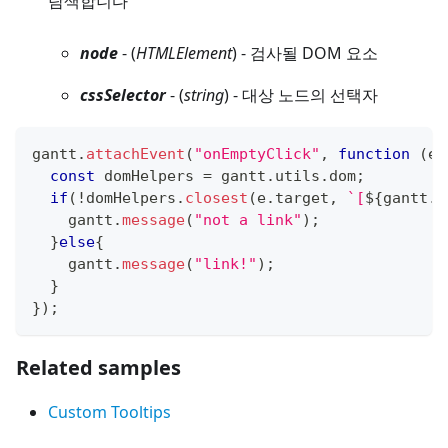
탐색합니다
node
- (
HTMLElement
) - 검사될 DOM 요소
cssSelector
- (
string
) - 대상 노드의 선택자
gantt
.
attachEvent
(
"onEmptyClick"
,
function
(
e
)
const
 domHelpers 
=
 gantt
.
utils
.
dom
;
if
(
!
domHelpers
.
closest
(
e
.
target
,
`
[
${
gantt
.
c
    gantt
.
message
(
"not a link"
)
;
}
else
{
    gantt
.
message
(
"link!"
)
;
}
}
)
;
Related samples
Custom Tooltips