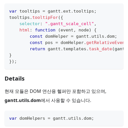
var
 tooltips 
=
 gantt
.
ext
.
tooltips
;
tooltips
.
tooltipFor
(
{
selector
:
".gantt_scale_cell"
,
html
:
function
(
event
,
 node
)
{
const
 domHelper 
=
 gantt
.
utils
.
dom
;
const
 pos 
=
 domHelper
.
getRelativeEvent
return
 gantt
.
templates
.
task_date
(
gantt
}
}
)
;
Details
현재 모듈은 DOM 연산용 헬퍼만 포함하고 있으며,
gantt.utils.dom
에서 사용할 수 있습니다.
var
 domHelpers 
=
 gantt
.
utils
.
dom
;