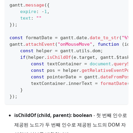
gantt
.
message
(
{
expire
:
-
1
,
text
:
""
}
)
;
const
 formatDate 
=
 gantt
.
date
.
date_to_str
(
"%Y-
gantt
.
attachEvent
(
"onMouseMove"
,
function
(
id
,
const
 helper 
=
 gantt
.
utils
.
dom
;
if
(
helper
.
isChildOf
(
e
.
target
,
 gantt
.
$task_
const
 textContainer 
=
document
.
querySe
const
 pos 
=
 helper
.
getRelativeEventPos
const
 pointerDate 
=
 gantt
.
dateFromPos
(
        textContainer
.
innerText
=
formatDate
(
p
}
}
)
;
isChildOf (child, parent): boolean
- 첫 번째 인수로
제공된 노드가 두 번째 인수로 제공된 노드의 DOM 자