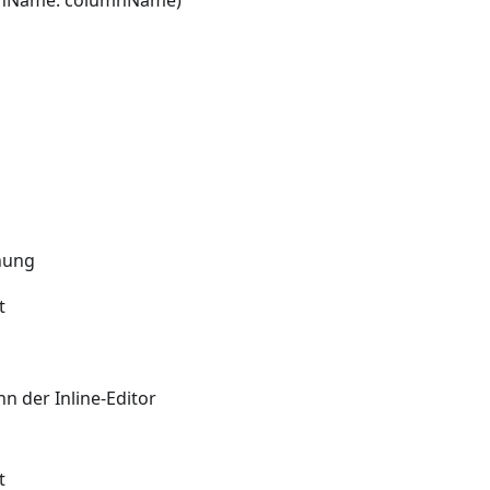
dnung
t
nn der Inline-Editor
t