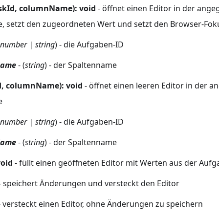
askId, columnName): void
- öffnet einen Editor in der ang
e, setzt den zugeordneten Wert und setzt den Browser-Foku
number | string
) - die Aufgaben-ID
Name
- (
string
) - der Spaltenname
d, columnName): void
- öffnet einen leeren Editor in der 
e
number | string
) - die Aufgaben-ID
Name
- (
string
) - der Spaltenname
void
- füllt einen geöffneten Editor mit Werten aus der Aufg
- speichert Änderungen und versteckt den Editor
 versteckt einen Editor, ohne Änderungen zu speichern