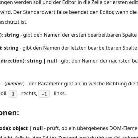
ngen werden soll und der Editor in die Zelle der ersten ed
 wird. Der Standardwert false beendet den Editor, wenn di
schützt ist.
): string
- gibt den Namen der ersten bearbeitbaren Spalte
): string
- gibt den Namen der letzten bearbeitbaren Spalte
direction): string | null
- gibt den Namen der nächsten be
n
- (
number
) - der Parameter gibt an, in welche Richtung die f
oll.
- rechts,
- links.
1
-1
ionen:
ode): object | null
- prüft, ob ein übergebenes DOM-Element
d gibt, falls ja, den Editor-Zustand zurück: (id: taskId, c