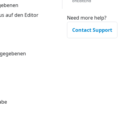
onEditEnd
egebenen
s auf den Editor
Need more help?
Contact Support
angegebenen
abe