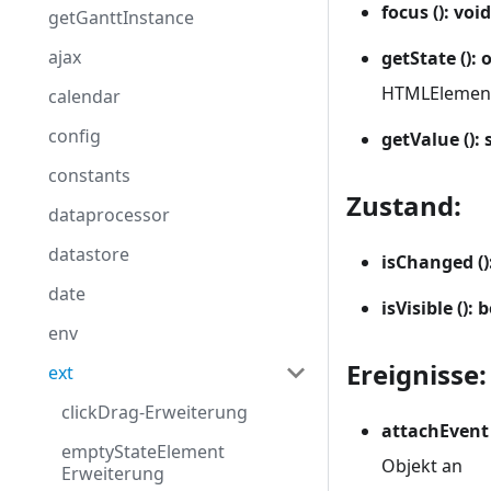
focus (): void
getGanttInstance
ajax
getState (): 
HTMLElemen
calendar
config
getValue (): 
constants
Zustand:
dataprocessor
datastore
isChanged ()
date
isVisible ():
env
Ereignisse:
ext
clickDrag-Erweiterung
attachEvent 
emptyStateElement
Objekt an
Erweiterung