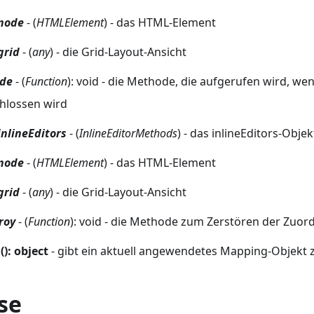
node
- (
HTMLElement
) - das HTML-Element
grid
- (
any
) - die Grid-Layout-Ansicht
de
- (
Function
): void - die Methode, die aufgerufen wird, wen
hlossen wird
inlineEditors
- (
InlineEditorMethods
) - das inlineEditors-Objek
node
- (
HTMLElement
) - das HTML-Element
grid
- (
any
) - die Grid-Layout-Ansicht
roy
- (
Function
): void - die Methode zum Zerstören der Zuo
): object
- gibt ein aktuell angewendetes Mapping-Objekt 
se