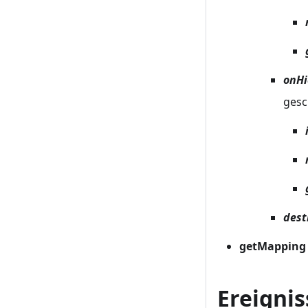
onHi
gesc
dest
getMapping (
Ereignis