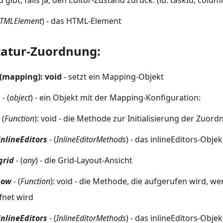
TMLElement
) - das HTML-Element
tatur-Zuordnung:
(mapping): void
- setzt ein Mapping-Objekt
g
- (
object
) - ein Objekt mit der Mapping-Konfiguration:
 (
Function
): void - die Methode zur Initialisierung der Zuor
inlineEditors
- (
InlineEditorMethods
) - das inlineEditors-Objek
grid
- (
any
) - die Grid-Layout-Ansicht
how
- (
Function
): void - die Methode, die aufgerufen wird, we
fnet wird
inlineEditors
- (
InlineEditorMethods
) - das inlineEditors-Objek