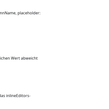
lumnName, placeholder:
lichen Wert abweicht
as inlineEditors-