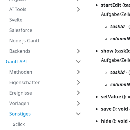
startEdit (t
AI Tools
Aufgabe/Zell
Svelte
taskId
- (
Salesforce
column
Node.js Gantt
show (taskI
Backends
Aufgabe/Zell
Gantt API
Methoden
taskId
- (
Eigenschaften
column
Ereignisse
setValue (): 
Vorlagen
save (): void
Sonstiges
hide (): void
-
$click