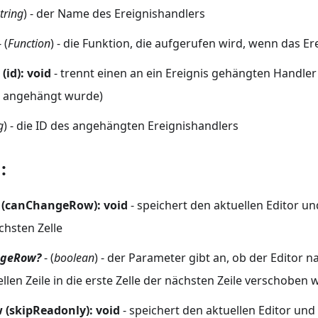
tring
) - der Name des Ereignishandlers
 (
Function
) - die Funktion, die aufgerufen wird, wenn das Er
(id): void
- trennt einen an ein Ereignis gehängten Handler
) angehängt wurde)
g
) - die ID des angehängten Ereignishandlers
:
l (canChangeRow): void
- speichert den aktuellen Editor u
chsten Zelle
geRow?
- (
boolean
) - der Parameter gibt an, ob der Editor na
ellen Zeile in die erste Zelle der nächsten Zeile verschoben
 (skipReadonly): void
- speichert den aktuellen Editor und 