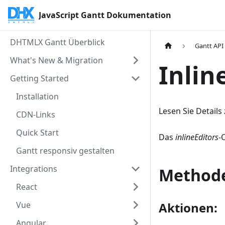
JavaScript Gantt Dokumentation
DHTMLX Gantt Überblick
Gantt API
What's New & Migration
Inlin
Getting Started
Installation
Lesen Sie Details
CDN-Links
Quick Start
Das
inlineEditors
-
Gantt responsiv gestalten
Integrations
Method
React
Vue
Aktionen:
Angular