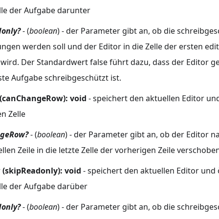
lle der Aufgabe darunter
only?
- (
boolean
) - der Parameter gibt an, ob die schreibge
ngen werden soll und der Editor in die Zelle der ersten ed
 wird. Der Standardwert false führt dazu, dass der Editor 
ste Aufgabe schreibgeschützt ist.
l (canChangeRow): void
- speichert den aktuellen Editor un
n Zelle
geRow?
- (
boolean
) - der Parameter gibt an, ob der Editor n
llen Zeile in die letzte Zelle der vorherigen Zeile verscho
(skipReadonly): void
- speichert den aktuellen Editor und 
lle der Aufgabe darüber
only?
- (
boolean
) - der Parameter gibt an, ob die schreibge