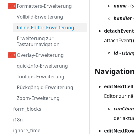
name
- (
s
Formatters-Erweiterung
Vollbild-Erweiterung
handler
-
Inline-Editor-Erweiterung
detachEvent 
Erweiterung zur
attachEvent(
Tastaturnavigation
id
- (
strin
Overlay-Erweiterung
quickInfo-Erweiterung
Navigation
Tooltips-Erweiterung
editNextCel
Rückgängig-Erweiterung
Editor zur nä
Zoom-Erweiterung
canChan
form_blocks
der aktu
i18n
ignore_time
editNextRow