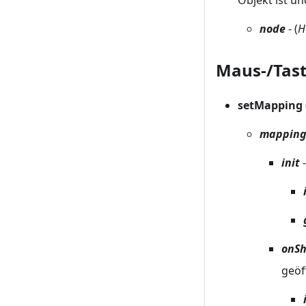
node
- (
H
Maus-/Tas
setMapping 
mappin
init
-
onS
geöf