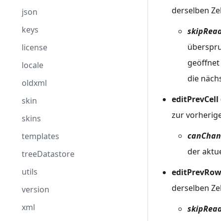
derselben Ze
json
keys
skipRead
überspru
license
geöffnet
locale
die näch
oldxml
editPrevCel
skin
zur vorherige
skins
canChan
templates
der aktue
treeDatastore
utils
editPrevRow 
derselben Ze
version
xml
skipRead