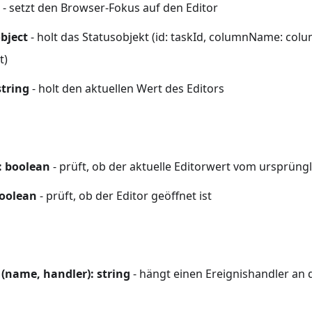
- setzt den Browser-Fokus auf den Editor
object
- holt das Statusobjekt (id: taskId, columnName: co
t)
string
- holt den aktuellen Wert des Editors
: boolean
- prüft, ob der aktuelle Editorwert vom ursprüng
 boolean
- prüft, ob der Editor geöffnet ist
(name, handler): string
- hängt einen Ereignishandler an d