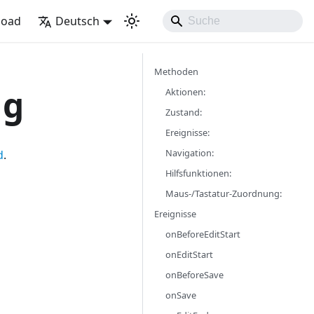
load
Deutsch
Methoden
ng
Aktionen:
Zustand:
Ereignisse:
Navigation:
d
.
Hilfsfunktionen:
Maus-/Tastatur-Zuordnung:
Ereignisse
onBeforeEditStart
onEditStart
onBeforeSave
onSave