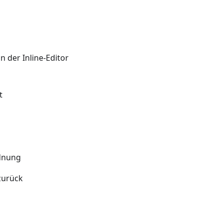
n der Inline-Editor
t
rdnung
zurück