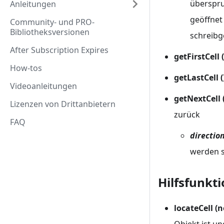
überspru
Anleitungen
geöffnet
Community- und PRO-
Bibliotheksversionen
schreibge
After Subscription Expires
getFirstCell (
How-tos
getLastCell (
Videoanleitungen
getNextCell (
Lizenzen von Drittanbietern
zurück
FAQ
directio
werden s
Hilfsfunkt
locateCell (n
Objekt ist un