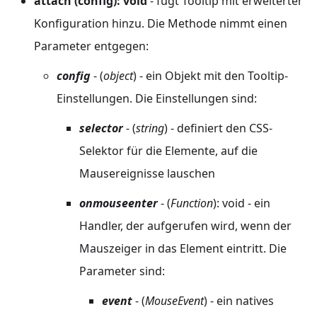
attach (config): void
- fügt Tooltip mit erweiterter
Konfiguration hinzu. Die Methode nimmt einen
Parameter entgegen:
config
- (
object
) - ein Objekt mit den Tooltip-
Einstellungen. Die Einstellungen sind:
selector
- (
string
) - definiert den CSS-
Selektor für die Elemente, auf die
Mausereignisse lauschen
onmouseenter
- (
Function
): void - ein
Handler, der aufgerufen wird, wenn der
Mauszeiger in das Element eintritt. Die
Parameter sind:
event
- (
MouseEvent
) - ein natives