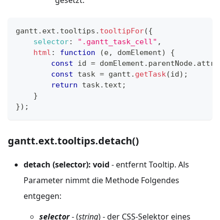
gesetzt.
gantt
.
ext
.
tooltips
.
tooltipFor
(
{
selector
:
".gantt_task_cell"
,
html
:
function
(
e
,
 domElement
)
{
const
 id 
=
 domElement
.
parentNode
.
attri
const
 task 
=
 gantt
.
getTask
(
id
)
;
return
 task
.
text
;
}
}
)
;
gantt.ext.tooltips.detach()
detach (selector): void
- entfernt Tooltip. Als
Parameter nimmt die Methode Folgendes
entgegen:
selector
- (
string
) - der CSS-Selektor eines