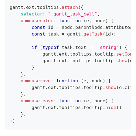
gantt
.
ext
.
tooltips
.
attach
(
{
selector
:
".gantt_task_cell"
,
onmouseenter
:
function
(
e
,
 node
)
{
const
 id 
=
 node
.
parentNode
.
attributes
[
const
 task 
=
 gantt
.
getTask
(
id
)
;
if
(
typeof
 task
.
text
==
"string"
)
{
            gantt
.
ext
.
tooltips
.
tooltip
.
setCont
            gantt
.
ext
.
tooltips
.
tooltip
.
show
(
e
.
}
}
,
onmousemove
:
function
(
e
,
 node
)
{
        gantt
.
ext
.
tooltips
.
tooltip
.
show
(
e
.
clie
}
,
onmouseleave
:
function
(
e
,
 node
)
{
        gantt
.
ext
.
tooltips
.
tooltip
.
hide
(
)
}
,
}
)