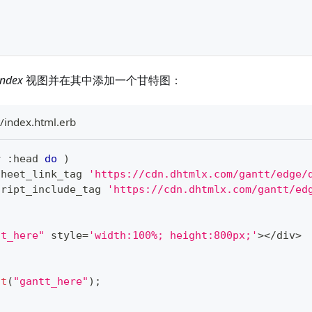
index
视图并在其中添加一个甘特图：
/index.html.erb
r 
:
head 
do
)
sheet_link_tag 
'https://cdn.dhtmlx.com/gantt/edge/
cript_include_tag 
'https://cdn.dhtmlx.com/gantt/ed
tt_here"
 style
=
'width:100%; height:800px;'
>
<
/
div
>
it
(
"gantt_here"
)
;