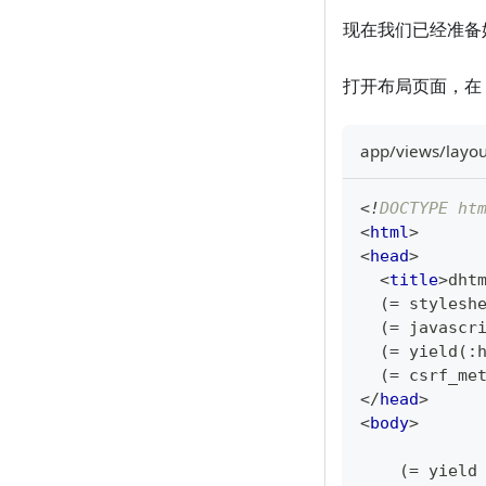
现在我们已经准备
打开布局页面，在
app/views/layou
<!
DOCTYPE
ht
<
html
>
<
head
>
<
title
>
dht
  (= stylesh
  (= javascr
  (= yield(:
  (= csrf_me
</
head
>
<
body
>
    (= yield