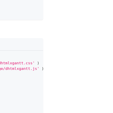
dhtmlxgantt.css'
)
ge/dhtmlxgantt.js'
)