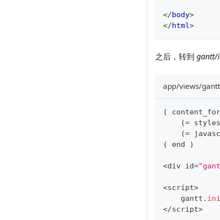
</
body
>
</
html
>
之后，转到
gantt/
app/views/gantt
(
 content_fo
(
=
 style
(
=
 javas
(
 end 
)
<
div id
=
"gan
<
script
>
    gantt
.
in
<
/
script
>