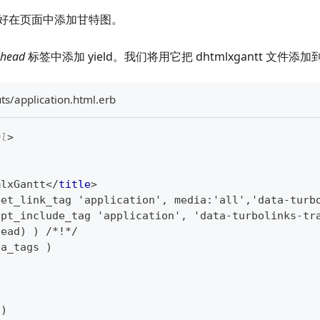
好在页面中添加甘特图。
head
标签中添加 yield。我们将用它把 dhtmlxgantt 文件添
ts/application.html.erb
ml
>
mlxGantt
</
title
>
eet_link_tag 'application', media:'all','data-turb
ipt_include_tag 'application', 'data-turbolinks-tr
head) ) /*!*/
ta_tags )
 )