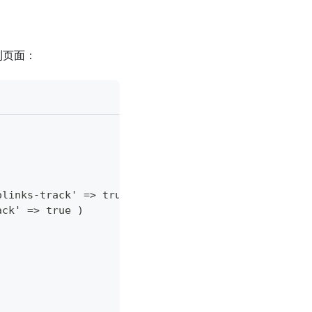
加到页面：
olinks-track' => true )
ack' => true )  