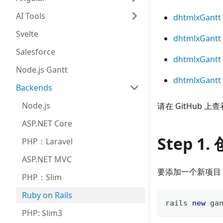
AI Tools
dhtmlxGantt
Svelte
dhtmlxGantt 
Salesforce
dhtmlxGantt
Node.js Gantt
dhtmlxGantt
Backends
Node.js
请在 GitHub 上
ASP.NET Core
Step 1
PHP：Laravel
ASP.NET MVC
要添加一个新项目
PHP：Slim
Ruby on Rails
rails 
new
ga
PHP: Slim3