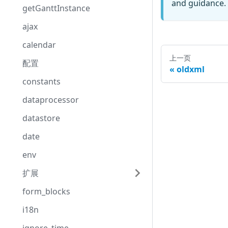
and guidance. 
getGanttInstance
ajax
calendar
上一页
配置
oldxml
constants
dataprocessor
datastore
date
env
扩展
form_blocks
i18n