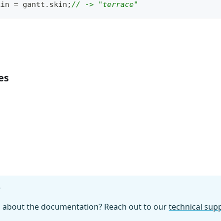
kin 
=
 gantt
.
skin
;
// -> "terrace"
es
）
?
n about the documentation? Reach out to our
technical su