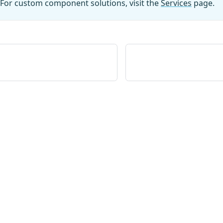
For custom component solutions, visit the
Services
page.