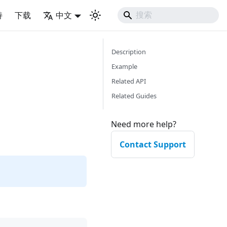
持
下载
中文
Description
Example
Related API
Related Guides
Need more help?
Contact Support