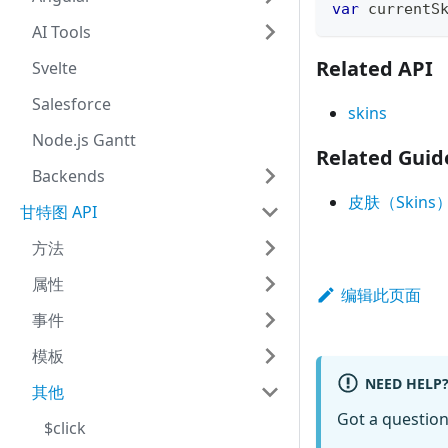
var
 currentS
AI Tools
Related API
Svelte
Salesforce
skins
Node.js Gantt
Related Guid
Backends
皮肤（Skins
甘特图 API
方法
属性
编辑此页面
事件
模板
NEED HELP
其他
Got a questio
$click