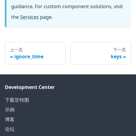
guidance. For custom component solutions, visit
the
Services
page.
上一页
下一页
ignore_time
keys
Development Center
下载甘特图
示例
博客
论坛