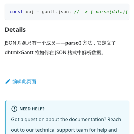
const
 obj 
=
 gantt
.
json
;
// -> { parse(data){..
Details
JSON 对象只有一个成员——
parse()
方法，它定义了
dhtmlxGantt 将如何在 JSON 格式中解析数据。
编辑此页面
NEED HELP?
Got a question about the documentation? Reach
out to our
technical support team
for help and