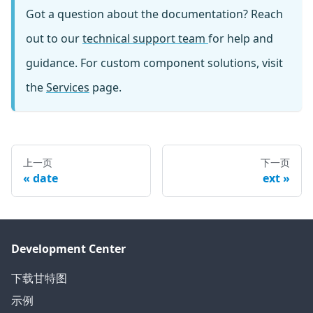
Got a question about the documentation? Reach
out to our
technical support team
for help and
guidance. For custom component solutions, visit
the
Services
page.
上一页
下一页
date
ext
Development Center
下载甘特图
示例