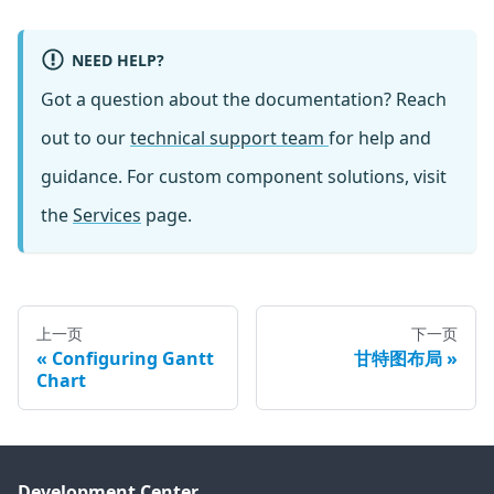
NEED HELP?
Got a question about the documentation? Reach
out to our
technical support team
for help and
guidance. For custom component solutions, visit
the
Services
page.
上一页
下一页
Configuring Gantt
甘特图布局
Chart
Development Center