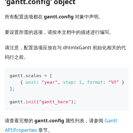
'gantt.config' object
所有配置选项都在
gantt.config
对象中声明。
要设置所需的选项，请按本文档中的描述进行编写。
请注意，配置选项应放在与 dhtmlxGantt 初始化相关的代
码行之前。
gantt
.
scales
=
[
{
unit
:
"year"
,
step
:
1
,
format
:
"%Y"
}
]
;
gantt
.
init
(
"gantt_here"
)
;
请查看完整的
gantt.config
属性列表，请参阅
Gantt
API
:Properties
章节。