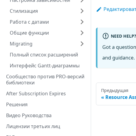
Настройка зависимостей
Редактироват
Стилизация
Работа с датами
Общие функции
NEED HELP
Migrating
Got a questio
Полный список расширений
and guidance. 
Интерфейс Gantt-диаграммы
Сообщество против PRO-версий
библиотеки
Предыдущая
After Subscription Expires
Resource As
Решения
Видео Руководства
Лицензии третьих лиц