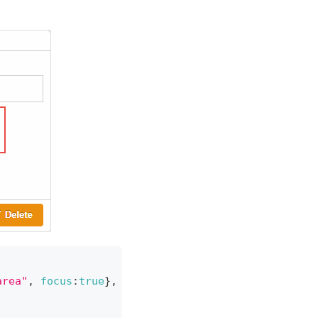
area"
,
focus
:
true
}
,