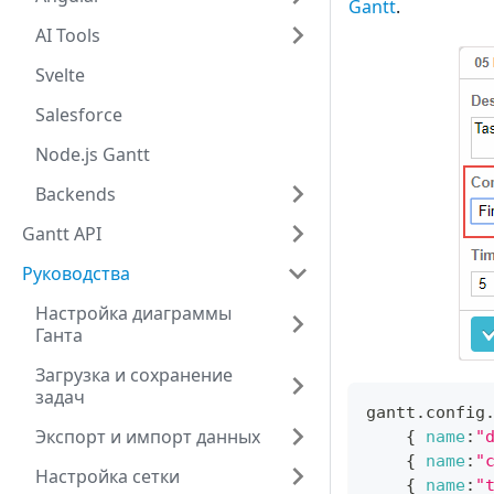
Gantt
.
AI Tools
Svelte
Salesforce
Node.js Gantt
Backends
Gantt API
Руководства
Настройка диаграммы
Ганта
Загрузка и сохранение
задач
gantt
.
config
Экспорт и импорт данных
{
name
:
"
{
name
:
"
Настройка сетки
{
name
:
"