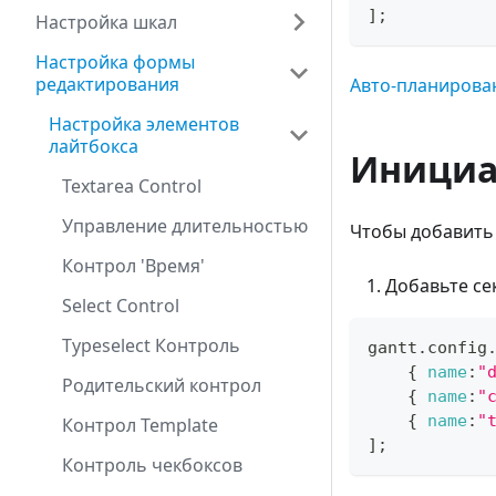
]
;
Настройка шкал
Настройка формы
редактирования
Авто-планирован
Настройка элементов
лайтбокса
Инициа
Textarea Control
Управление длительностью
Чтобы добавить
Контрол 'Время'
Добавьте се
Select Control
Typeselect Контроль
gantt
.
config
{
name
:
"
Родительский контрол
{
name
:
"
{
name
:
"
Контрол Template
]
;
Контроль чекбоксов