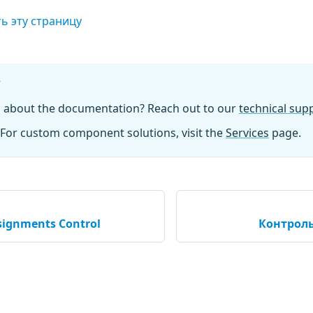
ь эту страницу
?
n about the documentation? Reach out to our
technical su
For custom component solutions, visit the
Services
page.
signments Control
Контрол