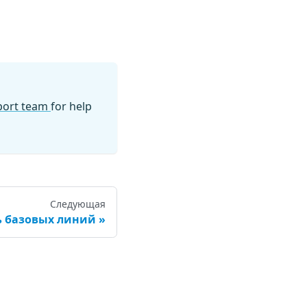
pport team
for help
Следующая
ь базовых линий