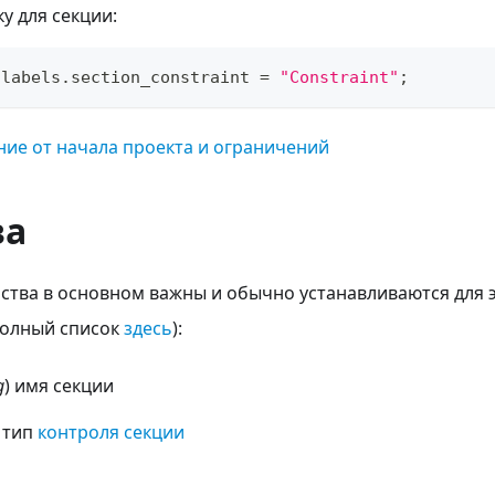
у для секции:
.
labels
.
section_constraint
=
"Constraint"
;
ие от начала проекта и ограничений
ва
ства в основном важны и обычно устанавливаются для 
полный список
здесь
):
g
) имя секции
) тип
контроля секции