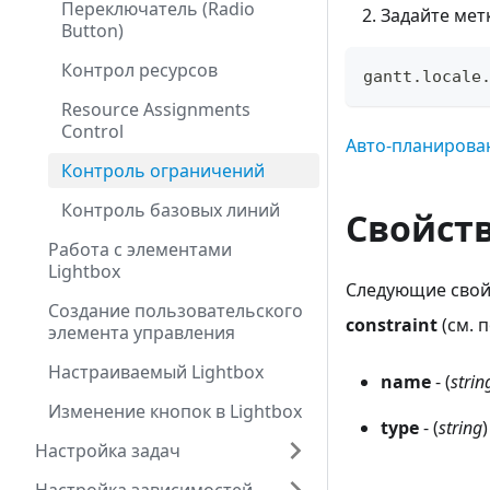
Переключатель (Radio
Задайте метк
Button)
Контрол ресурсов
gantt
.
locale
Resource Assignments
Control
Авто-планирован
Контроль ограничений
Контроль базовых линий
Свойст
Работа с элементами
Lightbox
Следующие свой
Создание пользовательского
constraint
(см. 
элемента управления
Настраиваемый Lightbox
name
- (
strin
Изменение кнопок в Lightbox
type
- (
string
Настройка задач