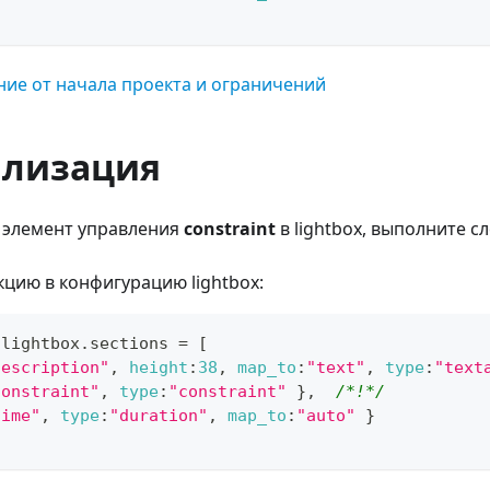
ие от начала проекта и ограничений
лизация
 элемент управления
constraint
в lightbox, выполните 
кцию в конфигурацию lightbox:
.
lightbox
.
sections
=
[
description"
,
height
:
38
,
map_to
:
"text"
,
type
:
"text
constraint"
,
type
:
"constraint"
}
,
/*!*/
time"
,
type
:
"duration"
,
map_to
:
"auto"
}