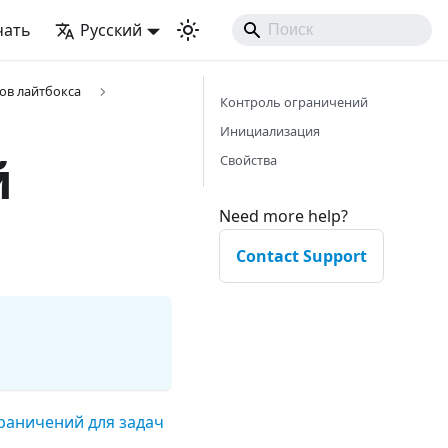
чать
Русский
ов лайтбокса
Контроль ограничений
Инициализация
й
Свойства
Need more help?
Contact Support
раничений для задач