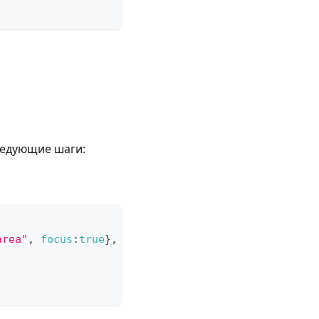
следующие шаги:
area"
,
focus
:
true
}
,