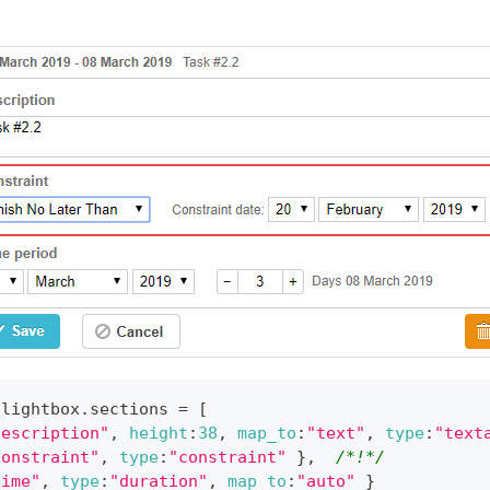
.
lightbox
.
sections
=
[
description"
,
height
:
38
,
map_to
:
"text"
,
type
:
"text
constraint"
,
type
:
"constraint"
}
,
/*!*/
time"
,
type
:
"duration"
,
map_to
:
"auto"
}