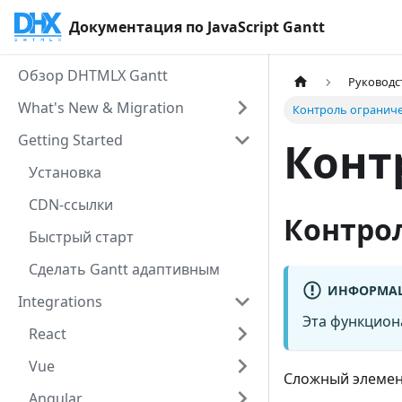
Документация по JavaScript Gantt
Обзор DHTMLX Gantt
Руководс
What's New & Migration
Контроль огранич
Getting Started
Конт
Установка
CDN-ссылки
Контро
Быстрый старт
Сделать Gantt адаптивным
ИНФОРМА
Integrations
Эта функцион
React
Vue
Сложный элемен
Angular