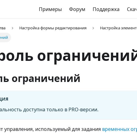
Примеры
Форум
Поддержка
Ска
тва
Настройка формы редактирования
Настройка элемент
ений
роль ограничени
ль ограничений
ЦИЯ
альность доступна только в PRO-версии.
т управления, используемый для задания
временных ог