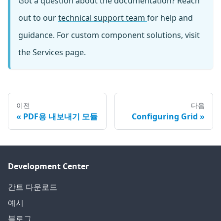
Got a question about the documentation? Reach
out to our
technical support team
for help and
guidance. For custom component solutions, visit
the
Services
page.
이전
다음
PDF용 내보내기 모듈
Configuring Grid
Development Center
간트 다운로드
예시
블로그