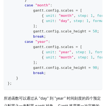
case
"month"
:
            gantt
.
config
.
scales
=
[
{
unit
:
"month"
,
step
:
1
,
form
{
unit
:
"day"
,
step
:
1
,
format
]
;
            gantt
.
config
.
scale_height
=
50
;
break
;
case
"year"
:
            gantt
.
config
.
scales
=
[
{
unit
:
"year"
,
step
:
1
,
forma
{
unit
:
"month"
,
step
:
1
,
form
]
;
            gantt
.
config
.
scale_height
=
90
;
break
;
}
}
;
所述函数可以通过从 "day" 到 "year" 时间刻度的四个预定
义配置之一来配置 gantt 对象。 Gantt 将需要一次完整的