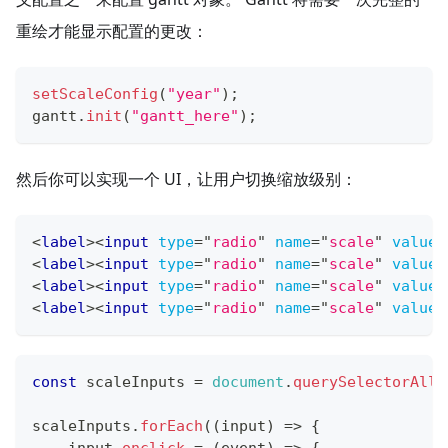
重绘才能显示配置的更改：
setScaleConfig
(
"year"
)
;
gantt
.
init
(
"gantt_here"
)
;
然后你可以实现一个 UI，让用户切换缩放级别：
<
label
>
<
input
type
=
"
radio
"
name
=
"
scale
"
value
=
<
label
>
<
input
type
=
"
radio
"
name
=
"
scale
"
value
=
<
label
>
<
input
type
=
"
radio
"
name
=
"
scale
"
value
=
<
label
>
<
input
type
=
"
radio
"
name
=
"
scale
"
value
=
const
 scaleInputs 
=
document
.
querySelectorAll
(
scaleInputs
.
forEach
(
(
input
)
=>
{
    input
.
onclick
=
(
event
)
=>
{