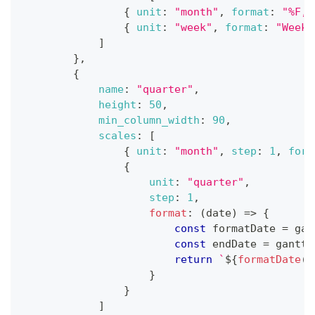
{
unit
:
"month"
,
format
:
"%F, 
{
unit
:
"week"
,
format
:
"Week 
]
}
,
{
name
:
"quarter"
,
height
:
50
,
min_column_width
:
90
,
scales
:
[
{
unit
:
"month"
,
step
:
1
,
form
{
unit
:
"quarter"
,
step
:
1
,
format
:
(
date
)
=>
{
const
 formatDate 
=
 gan
const
 endDate 
=
 gantt
.
return
`
${
formatDate
(
d
}
}
]