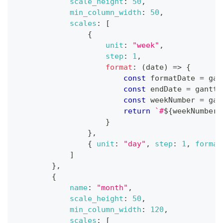
scale_height
:
50
,
min_column_width
:
50
,
scales
:
[
{
unit
:
"week"
,
step
:
1
,
format
:
(
date
)
=>
{
const
 formatDate 
=
 gan
const
 endDate 
=
 gantt
.
const
 weekNumber 
=
 gan
return
`
#
${
weekNumber
}
}
}
,
{
unit
:
"day"
,
step
:
1
,
format
]
}
,
{
name
:
"month"
,
scale_height
:
50
,
min_column_width
:
120
,
scales
:
[