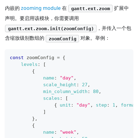
内嵌的
zooming module
在
扩展中
gantt.ext.zoom
声明。要启用该模块，你需要调用
，并传入一个包
gantt.ext.zoom.init(zoomConfig)
含缩放级别数组的
对象。举例：
zoomConfig
const
 zoomConfig 
=
{
levels
:
[
{
name
:
"day"
,
scale_height
:
27
,
min_column_width
:
80
,
scales
:
[
{
unit
:
"day"
,
step
:
1
,
format
]
}
,
{
name
:
"week"
,