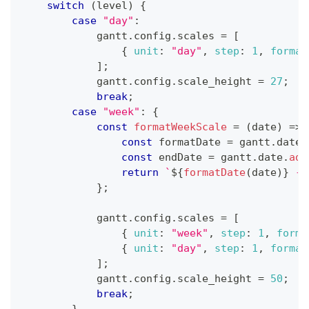
switch
(
level
)
{
case
"day"
:
            gantt
.
config
.
scales
=
[
{
unit
:
"day"
,
step
:
1
,
format
]
;
            gantt
.
config
.
scale_height
=
27
;
break
;
case
"week"
:
{
const
formatWeekScale
=
(
date
)
=>
const
 formatDate 
=
 gantt
.
date
.
const
 endDate 
=
 gantt
.
date
.
add
return
`
${
formatDate
(
date
)
}
 - 
}
;
            gantt
.
config
.
scales
=
[
{
unit
:
"week"
,
step
:
1
,
forma
{
unit
:
"day"
,
step
:
1
,
format
]
;
            gantt
.
config
.
scale_height
=
50
;
break
;
}