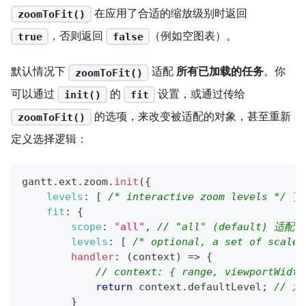
在应用了合适的缩放级别时返回
zoomToFit()
，否则返回
（例如空图表）。
true
false
默认情况下
适配
所有已加载的任务
。你
zoomToFit()
可以通过
的
设置，或通过传给
init()
fit
的选项，来改变被适配的对象，甚至重新
zoomToFit()
定义选择逻辑：
gantt
.
ext
.
zoom
.
init
(
{
levels
:
[
/* interactive zoom levels */
]
,
fit
:
{
scope
:
"all"
,
// "all" (default) 
levels
:
[
/* optional, a set of scales
handler
:
(
context
)
=>
{
// context: { range, viewportWidth
return
 context
.
defaultLevel
;
// 
}