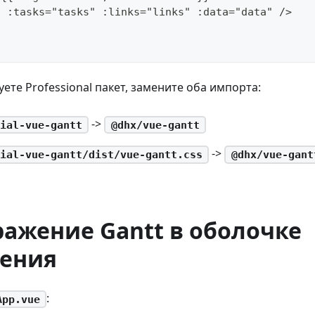
t :tasks="tasks" :links="links" :data="data" />
ете Professional пакет, замените оба импорта:
->
ial-vue-gantt
@dhx/vue-gantt
->
ial-vue-gantt/dist/vue-gantt.css
@dhx/vue-gant
ражение Gantt в оболочке
ения
:
App.vue