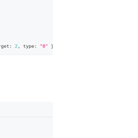
rget
:
2
,
 type
:
"0"
}
]
;