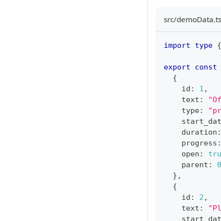
src/demoData.t
import
type
export
const
{
    id
:
1
,
    text
:
"O
    type
:
"p
    start_da
    duration
    progress
    open
:
tr
    parent
:
}
,
{
    id
:
2
,
    text
:
"P
    start_da