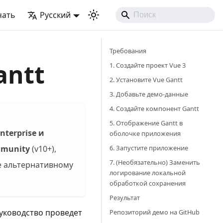
чать
Русский
Требования
antt
1. Создайте проект Vue 3
2. Установите Vue Gantt
3. Добавьте демо-данные
4. Создайте компонент Gantt
5. Отображение Gantt в
nterprise и
оболочке приложения
6. Запустите приложение
munity
(v10+),
7. (Необязательно) Заменить
е альтернативному
логирование локальной
обработкой сохранения
Результат
руководство проведет
Репозиторий демо на GitHub