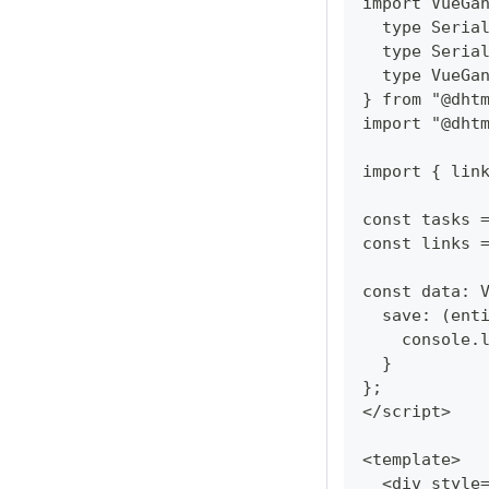
import VueGa
  type Seria
  type Seria
  type VueGa
} from "@dht
import "@dht
import { lin
const tasks 
const links 
const data: 
  save: (ent
    console.
  }
};
</script>
<template>
  <div style