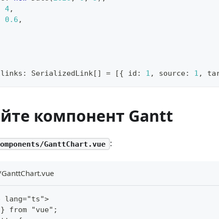
:
4
,
:
0.6
,
1
 links
:
 SerializedLink
[
]
=
[
{
 id
:
1
,
 source
:
1
,
 ta
айте компонент Gantt
:
omponents/GanttChart.vue
/GanttChart.vue
p lang="ts">
 } from "vue";