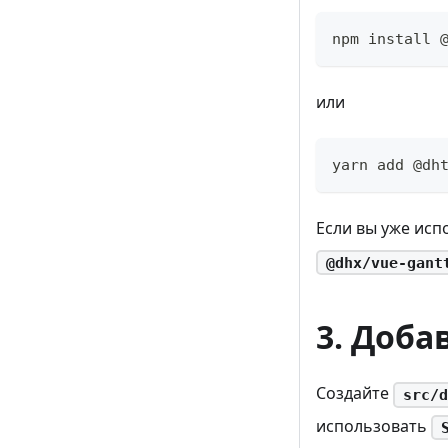
npm install 
или
yarn add @dh
Если вы уже исп
@dhx/vue-gant
3. Доба
Создайте
src/d
использовать