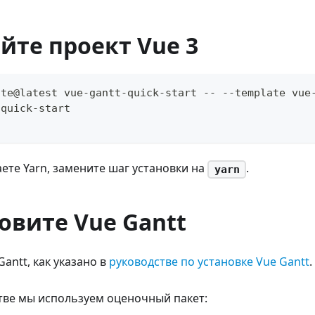
айте проект Vue 3
ite@latest vue-gantt-quick-start -- --template vue
-quick-start
ете Yarn, замените шаг установки на
.
yarn
новите Vue Gantt
antt, как указано в
руководстве по установке Vue Gantt
.
тве мы используем оценочный пакет: