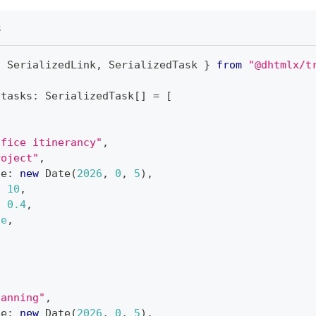
s
{
 SerializedLink
,
 SerializedTask 
}
from
"@dhtmlx/t
 tasks
:
 SerializedTask
[
]
=
[
ffice itinerancy"
,
roject"
,
te
:
new
Date
(
2026
,
0
,
5
)
,
:
10
,
:
0.4
,
ue
,
0
lanning"
,
te
:
new
Date
(
2026
,
0
,
5
)
,