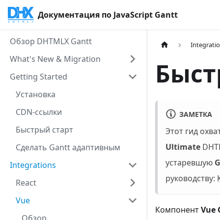
Документация по JavaScript Gantt
Обзор DHTMLX Gantt
Integrati
What's New & Migration
Быст
Getting Started
Установка
CDN-ссылки
ЗАМЕТКА
Быстрый старт
Этот гид охв
Ultimate
DHTM
Сделать Gantt адаптивным
устаревшую
G
Integrations
руководству:
React
Vue
Компонент
Vue 
Обзор