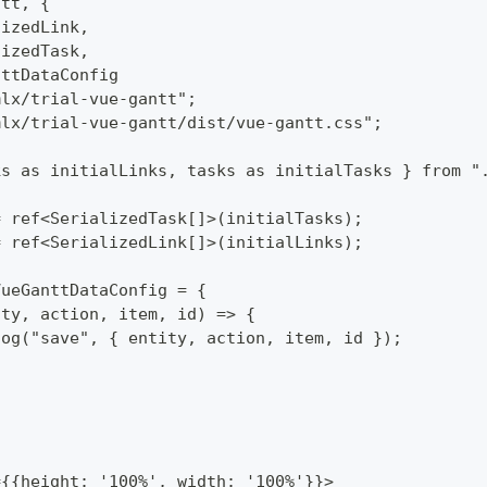
ntt, {
lizedLink,
lizedTask,
nttDataConfig
mlx/trial-vue-gantt";
mlx/trial-vue-gantt/dist/vue-gantt.css";
ks as initialLinks, tasks as initialTasks } from "
= ref<SerializedTask[]>(initialTasks);
= ref<SerializedLink[]>(initialLinks);
VueGanttDataConfig = {
ity, action, item, id) => {
log("save", { entity, action, item, id });
={{height: '100%', width: '100%'}}>