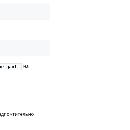
на
ue-gantt
редпочтительно