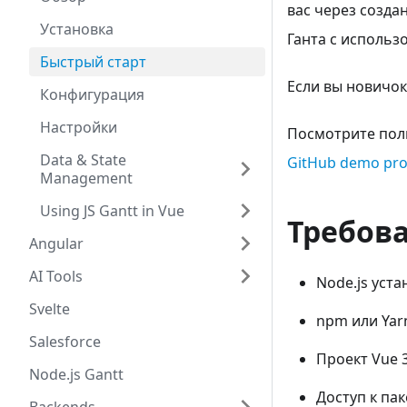
вас через созда
Установка
Ганта с использ
Быстрый старт
Если вы новичок
Конфигурация
Настройки
Посмотрите полн
Data & State
GitHub demo pro
Management
Using JS Gantt in Vue
Требов
Angular
AI Tools
Node.js уст
Svelte
npm или Yar
Salesforce
Проект Vue 3
Node.js Gantt
Доступ к па