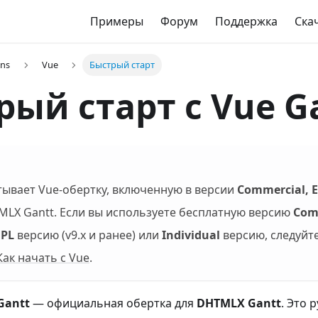
Примеры
Форум
Поддержка
Ска
ons
Vue
Быстрый старт
рый старт с Vue G
атывает Vue-обертку, включенную в версии
Commercial, E
LX Gantt. Если вы используете бесплатную версию
Com
PL
версию (v9.x и ранее) или
Individual
версию, следуйт
Как начать с Vue
.
Gantt
— официальная обертка для
DHTMLX Gantt
. Это 