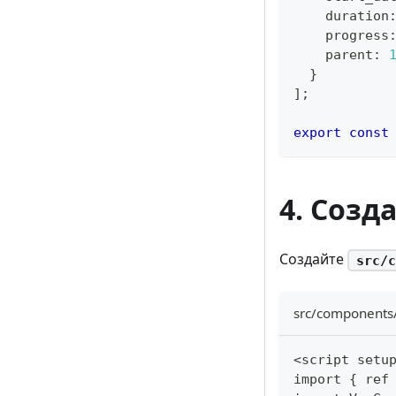
    duration
    progress
    parent
:
}
]
;
export
const
4. Созд
Создайте
src/c
src/components
<script setu
import { ref