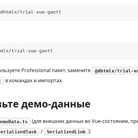
@dhtmlx/trial-vue-gantt
tmlx/trial-vue-gantt
ользуете Professional пакет, замените
@dhtmlx/trial-v
в командах и импортах.
t
вьте демо-данные
(для внешних данных во Vue-состоянии, п
emoData.ts
/
):
SerializedTask
SerializedLink