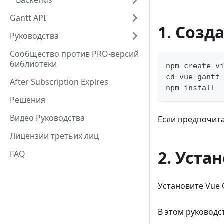
Backends
Gantt API
1. Созд
Руководства
Сообщество против PRO-версий
библиотеки
npm create v
cd vue-gantt
After Subscription Expires
npm install
Решения
Видео Руководства
Если предпочита
Лицензии третьих лиц
2. Уста
FAQ
Установите Vue G
В этом руководс