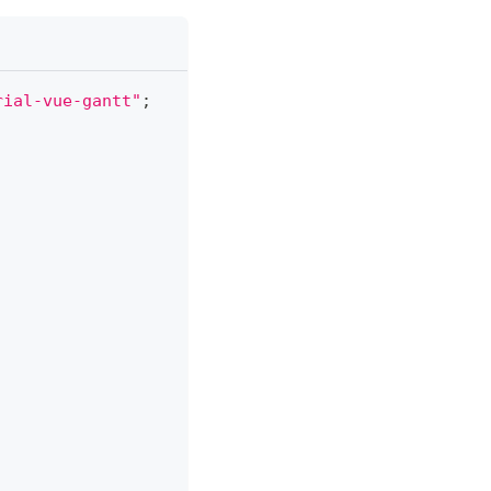
rial-vue-gantt"
;