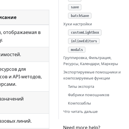
save
batchSave
исание
Хуки настройки
ч, отображаемая в
customLightbox
у.
inlineEditors
modals
симостей.
Группировка, Фильтрация,
Ресурсы, Календари, Маркеры
есурсов для
Экспортируемые помощники и
сов и API-методов,
композируемые функции
урсами.
Типы экспорта
Фабрики помощников
азначений
Композаблы
Что читать дальше
азовых линий.
Need more help?