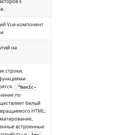
акторов к
e.
ий Vue-компонент
и.
ытий на
ак строки,
функциями-
рятся.
"basic-
чение по
ществляет белый
звращаемого HTML:
матирование,
ченные встроенные
атрибуты и
img