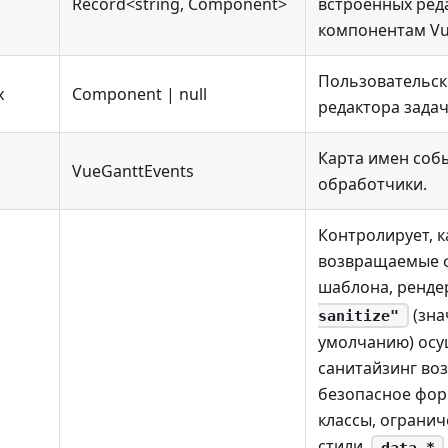
Record<string, Component>
встроенных ред
компонентам Vu
Пользовательск
x
Component | null
редактора задач
Карта имен соб
VueGanttEvents
обработчики.
Контролирует, к
возвращаемые 
шаблона, ренде
(зна
sanitize"
умолчанию) осу
санитайзинг во
безопасное фор
классы, ограни
стили,
data-*