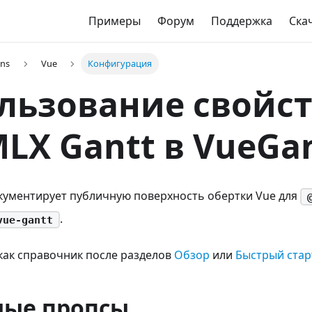
Примеры
Форум
Поддержка
Ска
ons
Vue
Конфигурация
льзование свойс
LX Gantt в VueGa
кументирует публичную поверхность обертки Vue для
.
vue-gantt
как справочник после разделов
Обзор
или
Быстрый стар
ные пропсы