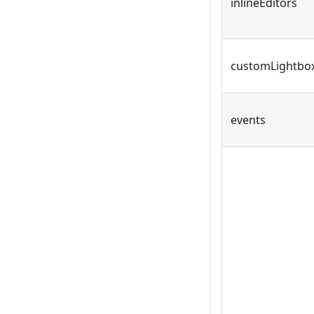
inlineEditors
customLightbo
events