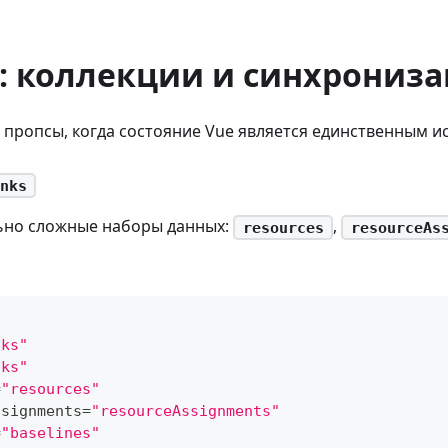
: коллекции и синхрониз
 пропсы, когда состояние Vue является единственным и
nks
ьно сложные наборы данных:
,
resources
resourceAs
sks"
nks"
=
"resources"
ssignments
=
"resourceAssignments"
=
"baselines"