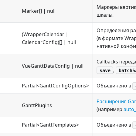
Маркеры верти
Marker[] | null
шкалы.
Определения ра
(WrapperCalendar |
(в формате Wrap
CalendarConfig)[] | null
нативной конфиг
Callbacks перед
VueGanttDataConfig | null
,
save
batchS
Partial<GanttConfigOptions>
Объединено в
Расширения Gan
GanttPlugins
(например
auto
Partial<GanttTemplates>
Объединено в