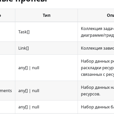
о
Тип
Оп
Коллекция зада
Task[]
диаграмме/грид
Link[]
Коллекция зави
Набор данных р
any[] | null
раскладки ресур
связанных с рес
Набор данных н
nments
any[] | null
ресурсов.
any[] | null
Набор данных б