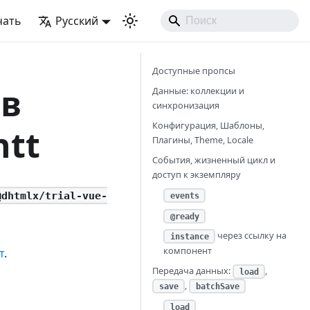
чать
Русский
Доступные пропсы
тв
Данные: коллекции и
синхронизация
Конфигурация, Шаблоны,
ntt
Плагины, Theme, Locale
События, жизненный цикл и
доступ к экземпляру
@dhtmlx/trial-vue-
events
@ready
через ссылку на
instance
компонент
т
.
Передача данных:
,
load
,
save
batchSave
load