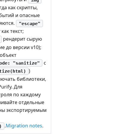
гда как скрипты,
бытий и опасные
ляются.
"escape"
как текст;
рендерит сырую
е до версии v10);
объект
с
ode: "sanitize"
)
tize(html)
лючать библиотеки,
rify. Для
троля по каждому
ивайте отдельные
ны экспортируемым
.
Migration notes
.
)