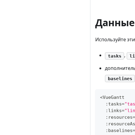
Данные
Используйте эти
,
tasks
li
дополнител
baselines
<
VueGantt
:
tasks
=
"ta
:
links
=
"li
:
resources
:
resourceA
:
baselines