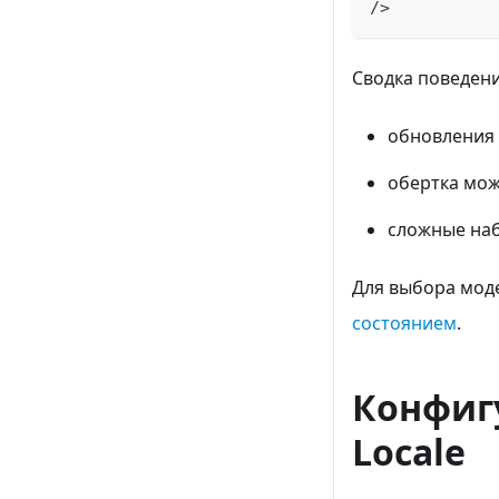
/
>
Сводка поведен
обновления 
обертка мож
сложные наб
Для выбора моде
состоянием
.
Конфиг
Locale