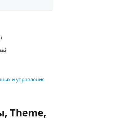
)
ний
нных и управления
, Theme,