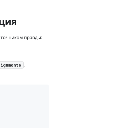
ация
сточником правды:
,
signments