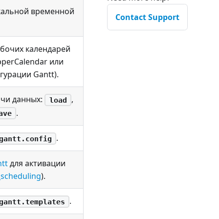
кальной временной
Contact Support
бочих календарей
perCalendar или
урации Gantt).
ачи данных:
,
load
.
ave
.
gantt.config
tt
для активации
_scheduling
).
.
gantt.templates