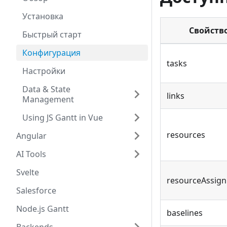
Установка
Свойств
Быстрый старт
Конфигурация
tasks
Настройки
Data & State
links
Management
Using JS Gantt in Vue
resources
Angular
AI Tools
Svelte
resourceAssig
Salesforce
Node.js Gantt
baselines