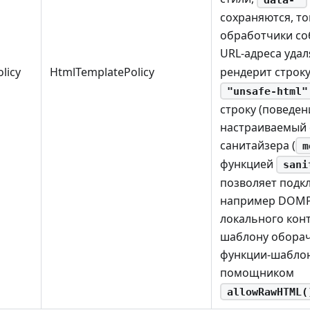
сохраняются, то
обработчики со
URL-адреса уда
рендерит строку 
licy
HtmlTemplatePolicy
"unsafe-html"
строку (поведени
настраиваемый 
санитайзера (
m
функцией
sani
позволяет подк
например DOMPu
локального кон
шаблону оборач
функции-шабло
помощником
allowRawHTML(