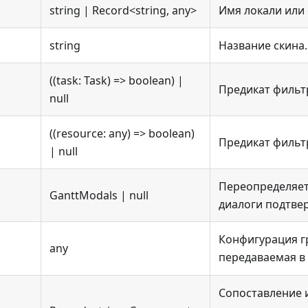
string | Record<string, any>
Имя локали или 
string
Название скина.
((task: Task) => boolean) |
Предикат фильт
null
((resource: any) => boolean)
Предикат фильт
| null
Переопределяет
GanttModals | null
диалоги подтве
Конфигурация г
any
передаваемая в
Сопоставление 