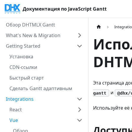
Документация по JavaScript Gantt
Обзор DHTMLX Gantt
Integrati
What's New & Migration
Испо
Getting Started
DHTM
Установка
CDN-ссылки
Быстрый старт
Эта страница до
Сделать Gantt адаптивным
и
gantt
@dhx/
Integrations
Используйте её 
React
Vue
Доступ
Обзор