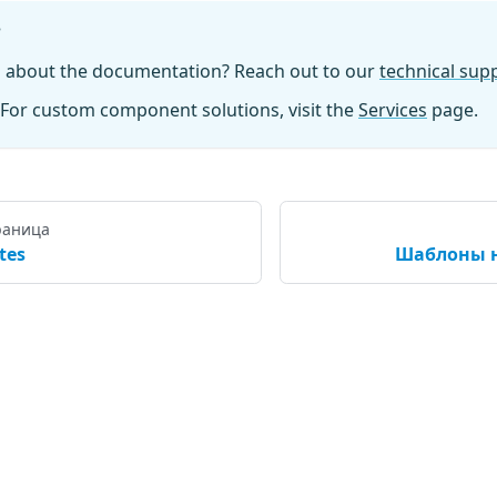
?
n about the documentation? Reach out to our
technical su
For custom component solutions, visit the
Services
page.
раница
tes
Шаблоны н