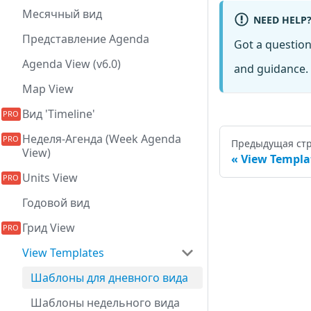
Месячный вид
NEED HELP
Представление Agenda
Got a questio
Agenda View (v6.0)
and guidance. 
Map View
Вид 'Timeline'
Неделя-Агенда (Week Agenda
Предыдущая ст
View)
View Templa
Units View
Годовой вид
Грид View
View Templates
Шаблоны для дневного вида
Шаблоны недельного вида