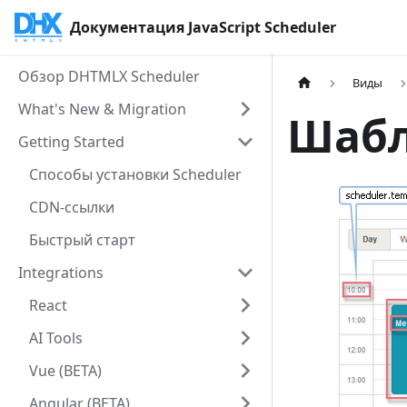
Документация JavaScript Scheduler
Обзор DHTMLX Scheduler
Виды
What's New & Migration
Шабл
Getting Started
Способы установки Scheduler
CDN-ссылки
Быстрый старт
Integrations
React
AI Tools
Vue (BETA)
Angular (BETA)