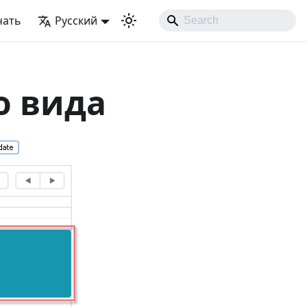
чать
Русский
о вида