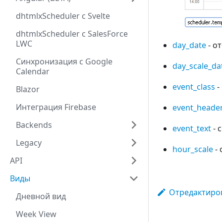
dhtmlxScheduler с Svelte
dhtmlxScheduler с SalesForce
LWC
day_date
- о
Cинхронизация с Google
day_scale_da
Calendar
event_class
-
Blazor
Интеграция Firebase
event_heade
Backends
event_text
- 
Legacy
hour_scale
- 
API
Виды
Отредактиров
Дневной вид
Week View