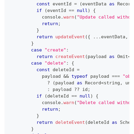
const
 eventId 
=
(
eventData 
as
Record
if
(
eventId 
==
null
)
{
console
.
warn
(
"Update called withou
return
;
}
return
updateEvent
(
{
...
eventData
,
 i
}
case
"create"
:
return
createEvent
(
payload 
as
Omit
<
S
case
"delete"
:
{
const
 deleteId 
=
            payload 
&&
typeof
 payload 
===
"obj
?
(
payload 
as
Record
<
string
,
unk
:
 payload 
??
 id
;
if
(
deleteId 
==
null
)
{
console
.
warn
(
"Delete called withou
return
;
}
return
deleteEvent
(
deleteId 
as
Sched
}