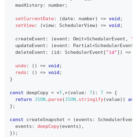
  maxHistory
:
number
;
setCurrentDate
:
(
date
:
number
)
=>
void
;
setView
:
(
view
:
 SchedulerView
)
=>
void
;
  createEvent
:
(
event
:
 Omit
<
SchedulerEvent
,
"i
  updateEvent
:
(
event
:
 Partial
<
SchedulerEvent
>
  deleteEvent
:
(
id
:
 SchedulerEvent
[
"id"
]
)
=>
v
undo
:
(
)
=>
void
;
redo
:
(
)
=>
void
;
}
const
 deepCopy 
=
<
T
,
>
(
value
:
T
)
:
T
=>
{
return
JSON
.
parse
(
JSON
.
stringify
(
value
)
)
as
}
;
const
 createSnapshot 
=
(
events
:
 SchedulerEvent
  events
:
deepCopy
(
events
)
,
}
)
;