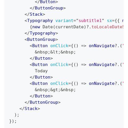
</
Button
>
</
ButtonGroup
>
</
Stack
>
<
Typography
variant
=
"
subtitle1
"
sx
=
{
{
 ml
{
new
Date
(
currentDate
)
?.
toLocaleDateSt
</
Typography
>
<
ButtonGroup
>
<
Button
onClick
=
{
(
)
=>
 onNavigate
?.
(
"p
          &nbsp;&lt;&nbsp;
</
Button
>
<
Button
onClick
=
{
(
)
=>
 onNavigate
?.
(
"t
          Today
</
Button
>
<
Button
onClick
=
{
(
)
=>
 onNavigate
?.
(
"n
          &nbsp;&gt;&nbsp;
</
Button
>
</
ButtonGroup
>
</
Stack
>
)
;
}
)
;