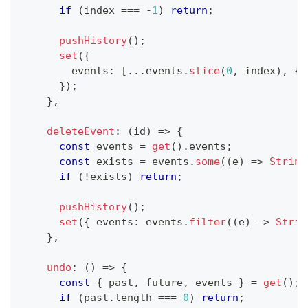
if
(
index 
===
-
1
)
return
;
pushHistory
(
)
;
set
(
{
        events
:
[
...
events
.
slice
(
0
,
 index
)
,
{
}
)
;
}
,
deleteEvent
:
(
id
)
=>
{
const
 events 
=
get
(
)
.
events
;
const
 exists 
=
 events
.
some
(
(
e
)
=>
String
if
(
!
exists
)
return
;
pushHistory
(
)
;
set
(
{
 events
:
 events
.
filter
(
(
e
)
=>
Strin
}
,
undo
:
(
)
=>
{
const
{
 past
,
 future
,
 events 
}
=
get
(
)
;
if
(
past
.
length 
===
0
)
return
;