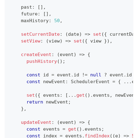
    past
:
[
]
,
    future
:
[
]
,
    maxHistory
:
50
,
setCurrentDate
:
(
date
)
=>
set
(
{
 currentDat
setView
:
(
view
)
=>
set
(
{
 view 
}
)
,
createEvent
:
(
event
)
=>
{
pushHistory
(
)
;
const
 id 
=
 event
.
id 
!=
null
?
 event
.
id 
:
const
 newEvent
:
 SchedulerEvent 
=
{
...
ev
set
(
{
 events
:
[
...
get
(
)
.
events
,
 newEvent
return
 newEvent
;
}
,
updateEvent
:
(
event
)
=>
{
const
 events 
=
get
(
)
.
events
;
const
 index 
=
 events
.
findIndex
(
(
e
)
=>
St