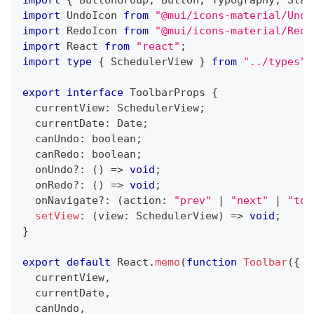
import
UndoIcon
from
"@mui/icons-material/Undo
import
RedoIcon
from
"@mui/icons-material/Redo
import
React
from
"react"
;
import
type
{
SchedulerView
}
from
"../types"
;
export
interface
ToolbarProps
{
  currentView
:
SchedulerView
;
  currentDate
:
Date
;
  canUndo
:
boolean
;
  canRedo
:
boolean
;
  onUndo
?
:
(
)
=>
void
;
  onRedo
?
:
(
)
=>
void
;
  onNavigate
?
:
(
action
:
"prev"
|
"next"
|
"tod
setView
:
(
view
:
SchedulerView
)
=>
void
;
}
export
default
React
.
memo
(
function
Toolbar
(
{
  currentView
,
  currentDate
,
  canUndo
,