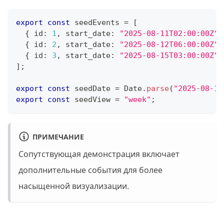
export
const
 seedEvents 
=
[
{
 id
:
1
,
 start_date
:
"2025-08-11T02:00:00Z"
,
{
 id
:
2
,
 start_date
:
"2025-08-12T06:00:00Z"
,
{
 id
:
3
,
 start_date
:
"2025-08-15T03:00:00Z"
,
]
;
export
const
 seedDate 
=
 Date
.
parse
(
"2025-08-15
export
const
 seedView 
=
"week"
;
ПРИМЕЧАНИЕ
Сопутствующая демонстрация включает
дополнительные события для более
насыщенной визуализации.