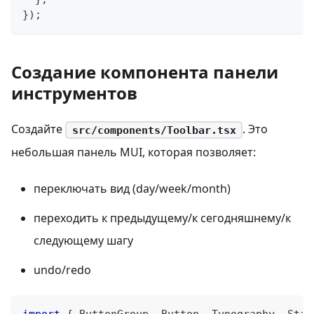
}
)
;
Создание компонента панели
инструментов
Создайте
. Это
src/components/Toolbar.tsx
небольшая панель MUI, которая позволяет:
переключать вид (day/week/month)
переходить к предыдущему/к сегодняшнему/к
следующему шагу
undo/redo
import
{
ButtonGroup
,
Button
,
Typography
,
Stac