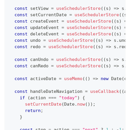
const
 setView 
=
useSchedulerStore
(
(
s
)
=>
 s
.
s
const
 setCurrentDate 
=
useSchedulerStore
(
(
s
)
const
 createEvent 
=
useSchedulerStore
(
(
s
)
=>
const
 updateEvent 
=
useSchedulerStore
(
(
s
)
=>
const
 deleteEvent 
=
useSchedulerStore
(
(
s
)
=>
const
 undo 
=
useSchedulerStore
(
(
s
)
=>
 s
.
undo
const
 redo 
=
useSchedulerStore
(
(
s
)
=>
 s
.
redo
const
 canUndo 
=
useSchedulerStore
(
(
s
)
=>
 s
.
p
const
 canRedo 
=
useSchedulerStore
(
(
s
)
=>
 s
.
f
const
 activeDate 
=
useMemo
(
(
)
=>
new
Date
(
cu
const
 handleDateNavigation 
=
useCallback
(
(
ac
if
(
action 
===
"today"
)
{
setCurrentDate
(
Date
.
now
(
)
)
;
return
;
}
const
 step 
=
 action 
===
"next"
?
1
:
-
1
;