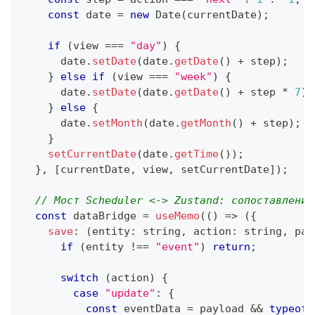
const
 date 
=
new
Date
(
currentDate
)
;
if
(
view 
===
"day"
)
{
      date
.
setDate
(
date
.
getDate
(
)
+
 step
)
;
}
else
if
(
view 
===
"week"
)
{
      date
.
setDate
(
date
.
getDate
(
)
+
 step 
*
7
)
;
}
else
{
      date
.
setMonth
(
date
.
getMonth
(
)
+
 step
)
;
}
setCurrentDate
(
date
.
getTime
(
)
)
;
}
,
[
currentDate
,
 view
,
 setCurrentDate
]
)
;
// Мост Scheduler <-> Zustand: сопоставление
const
 dataBridge 
=
useMemo
(
(
)
=>
(
{
save
:
(
entity
:
string
,
 action
:
string
,
 pay
if
(
entity 
!==
"event"
)
return
;
switch
(
action
)
{
case
"update"
:
{
const
 eventData 
=
 payload 
&&
typeof
 