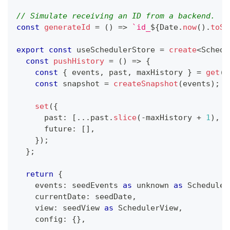
// Simulate receiving an ID from a backend.
const
generateId
=
(
)
=>
`
id_
${
Date
.
now
(
)
.
toSt
export
const
 useSchedulerStore 
=
create
<
Schedu
const
pushHistory
=
(
)
=>
{
const
{
 events
,
 past
,
 maxHistory 
}
=
get
(
)
const
 snapshot 
=
createSnapshot
(
events
)
;
set
(
{
      past
:
[
...
past
.
slice
(
-
maxHistory 
+
1
)
,
 s
      future
:
[
]
,
}
)
;
}
;
return
{
    events
:
 seedEvents 
as
unknown
as
 Scheduler
    currentDate
:
 seedDate
,
    view
:
 seedView 
as
 SchedulerView
,
    config
:
{
}
,