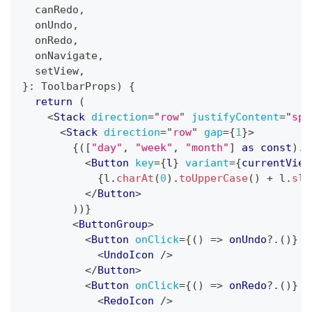
  canRedo
,
  onUndo
,
  onRedo
,
  onNavigate
,
  setView
,
}
:
ToolbarProps
)
{
return
(
<
Stack
direction
=
"
row
"
justifyContent
=
"
spa
<
Stack
direction
=
"
row
"
gap
=
{
1
}
>
{
(
[
"day"
,
"week"
,
"month"
]
as
const
)
.
m
<
Button
key
=
{
l
}
variant
=
{
currentView
{
l
.
charAt
(
0
)
.
toUpperCase
(
)
+
 l
.
sli
</
Button
>
)
)
}
<
ButtonGroup
>
<
Button
onClick
=
{
(
)
=>
 onUndo
?.
(
)
}
d
<
UndoIcon
/>
</
Button
>
<
Button
onClick
=
{
(
)
=>
 onRedo
?.
(
)
}
d
<
RedoIcon
/>