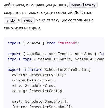
действием, изменяющим данные,
pushHistory
сохраняет снимок текущих событий. Действия
и
меняют текущее состояние на
undo
redo
снимок из истории.
import
{
 create 
}
from
"zustand"
;
import
{
 seedDate
,
 seedEvents
,
 seedView 
}
from
import
type
{
 SchedulerConfig
,
 SchedulerEvent
,
export
interface
SchedulerStoreState
{
  events
:
 SchedulerEvent
[
]
;
  currentDate
:
number
;
  view
:
 SchedulerView
;
  config
:
 SchedulerConfig
;
  past
:
 SchedulerSnapshot
[
]
;
  future
:
 SchedulerSnapshot
[
]
;