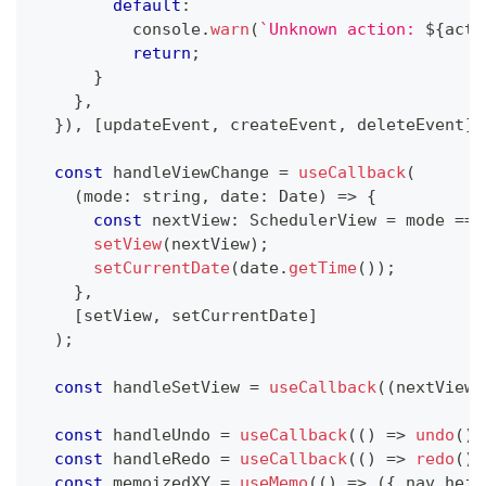
default
:
console
.
warn
(
`
Unknown action: 
${
acti
return
;
}
}
,
}
)
,
[
updateEvent
,
 createEvent
,
 deleteEvent
]
)
const
 handleViewChange 
=
useCallback
(
(
mode
:
string
,
 date
:
Date
)
=>
{
const
 nextView
:
SchedulerView
=
 mode 
===
setView
(
nextView
)
;
setCurrentDate
(
date
.
getTime
(
)
)
;
}
,
[
setView
,
 setCurrentDate
]
)
;
const
 handleSetView 
=
useCallback
(
(
nextView
:
const
 handleUndo 
=
useCallback
(
(
)
=>
undo
(
)
,
const
 handleRedo 
=
useCallback
(
(
)
=>
redo
(
)
,
const
 memoizedXY 
=
useMemo
(
(
)
=>
(
{
 nav_heig