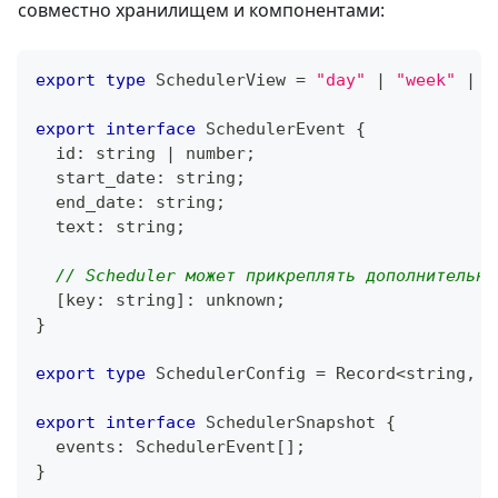
совместно хранилищем и компонентами:
export
type
SchedulerView
=
"day"
|
"week"
|
"
export
interface
SchedulerEvent
{
  id
:
string
|
number
;
  start_date
:
string
;
  end_date
:
string
;
  text
:
string
;
// Scheduler может прикреплять дополнительны
[
key
:
string
]
:
unknown
;
}
export
type
SchedulerConfig
=
 Record
<
string
,
u
export
interface
SchedulerSnapshot
{
  events
:
 SchedulerEvent
[
]
;
}