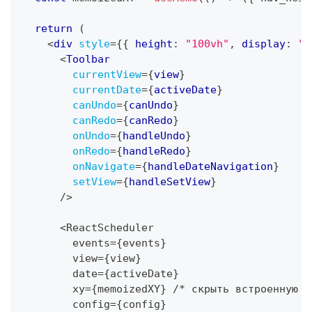
return
(
<
div
style
=
{
{
 height
:
"100vh"
,
 display
:
"f
<
Toolbar
currentView
=
{
view
}
currentDate
=
{
activeDate
}
canUndo
=
{
canUndo
}
canRedo
=
{
canRedo
}
onUndo
=
{
handleUndo
}
onRedo
=
{
handleRedo
}
onNavigate
=
{
handleDateNavigation
}
setView
=
{
handleSetView
}
/>
      <ReactScheduler
        events=
{
events
}
        view=
{
view
}
        date=
{
activeDate
}
        xy=
{
memoizedXY
}
 /* скрыть встроенную н
        config=
{
config
}