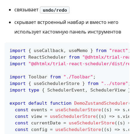
связывает
undo/redo
скрывает встроенный навбар и вместо него
использует кастомную панель инструментов
import
{
 useCallback
,
 useMemo 
}
from
"react"
;
import
ReactScheduler
from
"@dhtmlx/trial-reac
import
"@dhtmlx/trial-react-scheduler/dist/rea
import
Toolbar
from
"./Toolbar"
;
import
{
 useSchedulerStore 
}
from
"../store"
;
import
type
{
SchedulerEvent
,
SchedulerView
}
export
default
function
DemoZustandScheduler
(
)
const
 events 
=
useSchedulerStore
(
(
s
)
=>
 s
.
ev
const
 view 
=
useSchedulerStore
(
(
s
)
=>
 s
.
view
const
 currentDate 
=
useSchedulerStore
(
(
s
)
=>
const
 config 
=
useSchedulerStore
(
(
s
)
=>
 s
.
co