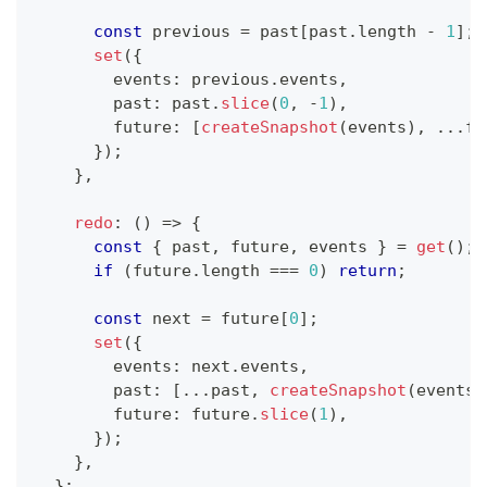
const
 previous 
=
 past
[
past
.
length 
-
1
]
;
set
(
{
        events
:
 previous
.
events
,
        past
:
 past
.
slice
(
0
,
-
1
)
,
        future
:
[
createSnapshot
(
events
)
,
...
fu
}
)
;
}
,
redo
:
(
)
=>
{
const
{
 past
,
 future
,
 events 
}
=
get
(
)
;
if
(
future
.
length 
===
0
)
return
;
const
 next 
=
 future
[
0
]
;
set
(
{
        events
:
 next
.
events
,
        past
:
[
...
past
,
createSnapshot
(
events
)
        future
:
 future
.
slice
(
1
)
,
}
)
;
}
,
}
;