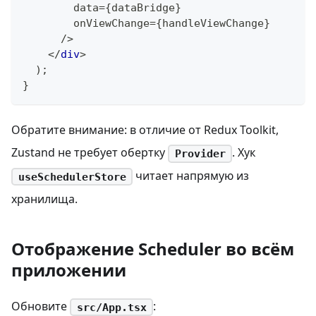
        data=
{
dataBridge
}
        onViewChange=
{
handleViewChange
}
      />
</
div
>
)
;
}
Обратите внимание: в отличие от Redux Toolkit,
Zustand не требует обертку
. Хук
Provider
читает напрямую из
useSchedulerStore
хранилища.
Отображение Scheduler во всём
приложении
Обновите
:
src/App.tsx