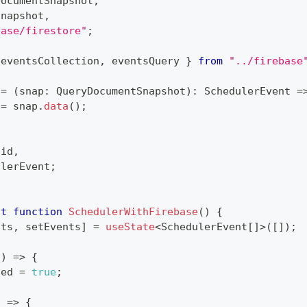
DocumentSnapshot
,
Snapshot
,
base/firestore"
;
 eventsCollection
,
 eventsQuery 
}
from
"../firebase
 
=
(
snap
:
QueryDocumentSnapshot
)
:
SchedulerEvent
=
 
=
 snap
.
data
(
)
;
.
id
,
ulerEvent
;
lt
function
SchedulerWithFirebase
(
)
{
nts
,
 setEvents
]
=
useState
<
SchedulerEvent
[
]
>
(
[
]
)
;
(
)
=>
{
ted 
=
true
;
)
=>
{