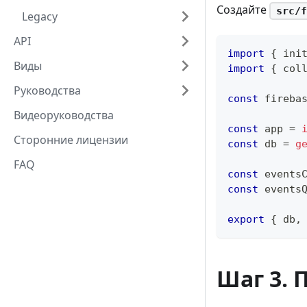
Создайте
src/f
Legacy
API
import
{
 ini
Виды
import
{
 col
Руководства
const
 fireba
Видеоруководства
const
 app 
=
Сторонние лицензии
const
 db 
=
g
FAQ
const
 events
const
 events
export
{
 db
,
Шаг 3. 