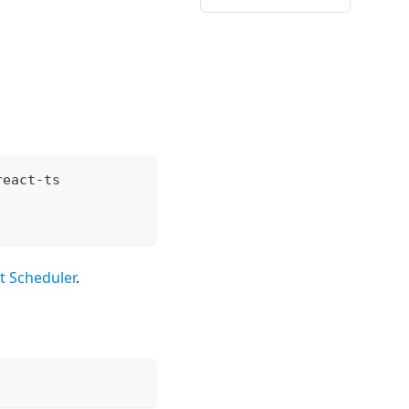
react-ts
t Scheduler
.