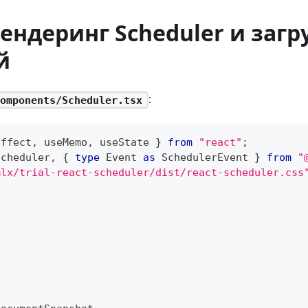
Рендеринг Scheduler и загр
й
:
omponents/Scheduler.tsx
Effect
,
 useMemo
,
 useState 
}
from
"react"
;
Scheduler
,
{
type
Event
as
SchedulerEvent
}
from
"
mlx/trial-react-scheduler/dist/react-scheduler.css
,