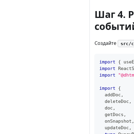
Шаг 4. 
событи
Создайте
src/c
import
{
 use
import
React
import
"@dht
import
{
  addDoc
,
  deleteDoc
,
  doc
,
  getDocs
,
  onSnapshot
  updateDoc
,