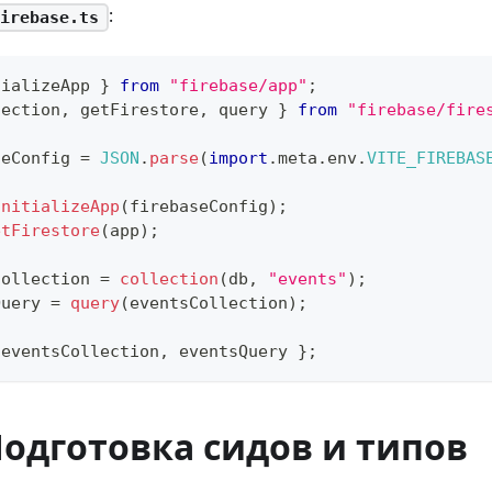
:
irebase.ts
tializeApp 
}
from
"firebase/app"
;
lection
,
 getFirestore
,
 query 
}
from
"firebase/fire
seConfig 
=
JSON
.
parse
(
import
.
meta
.
env
.
VITE_FIREBAS
initializeApp
(
firebaseConfig
)
;
etFirestore
(
app
)
;
Collection 
=
collection
(
db
,
"events"
)
;
Query 
=
query
(
eventsCollection
)
;
 eventsCollection
,
 eventsQuery 
}
;
Подготовка сидов и типов