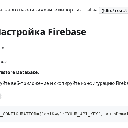
льного пакета замените импорт из trial на
@dhx/react
Настройка Firebase
se:
оект.
restore Database
.
уйте веб-приложение и скопируйте конфигурацию Fireba
:
E_CONFIGURATION={"apiKey":"YOUR_API_KEY","authDoma