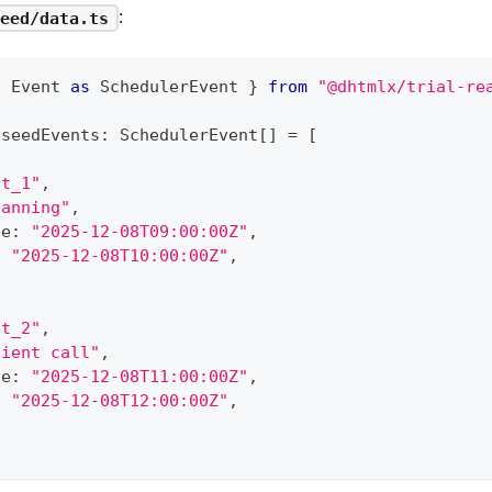
:
eed/data.ts
{
 Event 
as
 SchedulerEvent 
}
from
"@dhtmlx/trial-re
 seedEvents
:
 SchedulerEvent
[
]
=
[
nt_1"
,
lanning"
,
te
:
"2025-12-08T09:00:00Z"
,
:
"2025-12-08T10:00:00Z"
,
nt_2"
,
lient call"
,
te
:
"2025-12-08T11:00:00Z"
,
:
"2025-12-08T12:00:00Z"
,