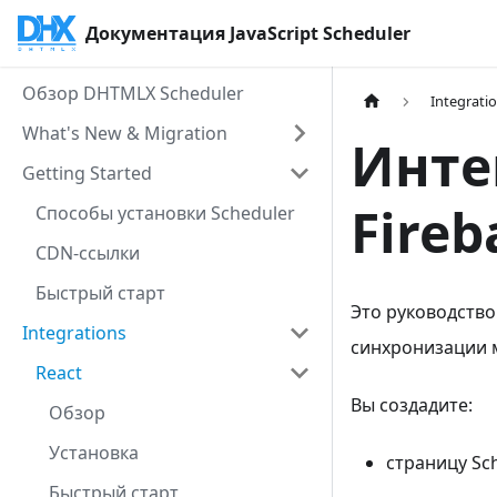
Документация JavaScript Scheduler
Обзор DHTMLX Scheduler
Integrati
What's New & Migration
Инте
Getting Started
Fireb
Способы установки Scheduler
CDN-ссылки
Быстрый старт
Это руководство
Integrations
синхронизации 
React
Вы создадите:
Обзор
Установка
страницу Sc
Быстрый старт