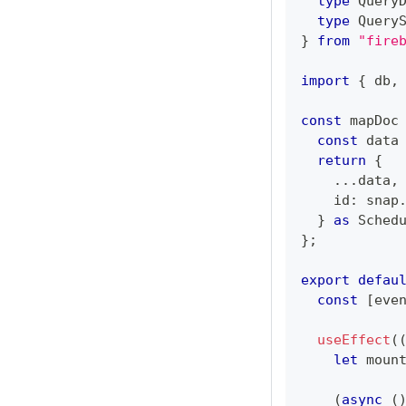
type
Query
type
Query
}
from
"fire
import
{
 db
,
const
 mapDoc
const
 data
return
{
...
data
,
    id
:
 snap
}
as
Sched
}
;
export
defau
const
[
eve
useEffect
(
let
 moun
(
async
(