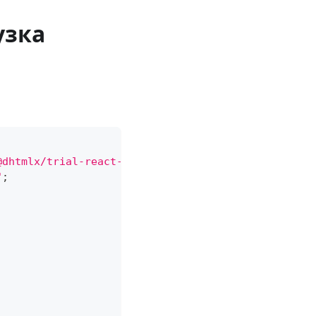
узка
@dhtmlx/trial-react-scheduler"
;
"
;