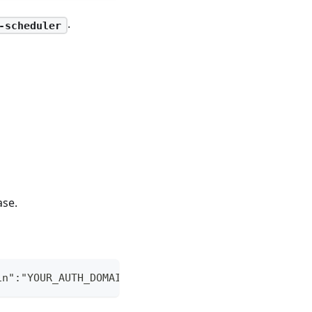
.
-scheduler
se.
in":"YOUR_AUTH_DOMAIN","projectId":"YOUR_PROJECT_I