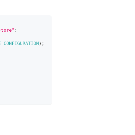
store"
;
E_CONFIGURATION
)
;