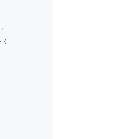
"
;
>
{