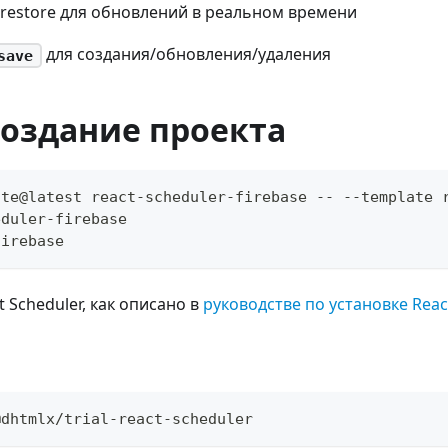
irestore для обновлений в реальном времени
для создания/обновления/удаления
save
Создание проекта
ite@latest react-scheduler-firebase -- --template 
eduler-firebase
firebase
 Scheduler, как описано в
руководстве по установке Reac
@dhtmlx/trial-react-scheduler