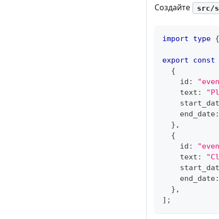
Создайте
src/s
import
type
export
const
{
    id
:
"eve
    text
:
"P
    start_da
    end_date
}
,
{
    id
:
"eve
    text
:
"C
    start_da
    end_date
}
,
]
;