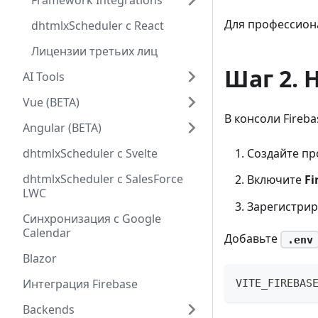
Framework Integrations
Для профессиона
dhtmlxScheduler с React
Лицензии третьих лиц
Шаг 2. 
AI Tools
Vue (BETA)
В консоли Fireba
Angular (BETA)
dhtmlxScheduler с Svelte
Создайте пр
dhtmlxScheduler с SalesForce
Включите
Fi
LWC
Зарегистрир
Cинхронизация с Google
Calendar
Добавьте
.env
Blazor
Интеграция Firebase
VITE_FIREBAS
Backends