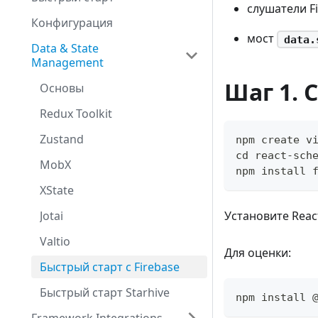
слушатели F
Конфигурация
мост
data.
Data & State
Management
Шаг 1. 
Основы
Redux Toolkit
Zustand
npm create v
cd react-sch
MobX
npm install 
XState
Jotai
Установите React
Valtio
Для оценки:
Быстрый старт с Firebase
Быстрый старт Starhive
npm install 