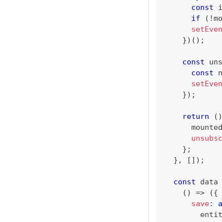
const
 
if
(
!
m
setEve
}
)
(
)
;
const
 un
const
 
setEve
}
)
;
return
(
      mounte
unsubs
}
;
}
,
[
]
)
;
const
 data
(
)
=>
(
{
save
:
        enti