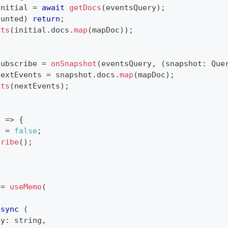
initial 
=
await
getDocs
(
eventsQuery
)
;
ounted
)
return
;
nts
(
initial
.
docs
.
map
(
mapDoc
)
)
;
subscribe 
=
onSnapshot
(
eventsQuery
,
(
snapshot
:
Que
nextEvents 
=
 snapshot
.
docs
.
map
(
mapDoc
)
;
nts
(
nextEvents
)
;
)
=>
{
d 
=
false
;
cribe
(
)
;
 
=
useMemo
(
async
(
ty
:
string
,