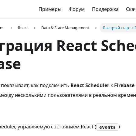
Примеры
Форум
Поддержка
Ска
ons
React
Data & State Management
Быстрый старт с F
грация React Sche
ase
 показывает, как подключить
React Scheduler
к
Firebase 
между несколькими пользователями в реальном времен
heduler, управляемую состоянием React (
)
events