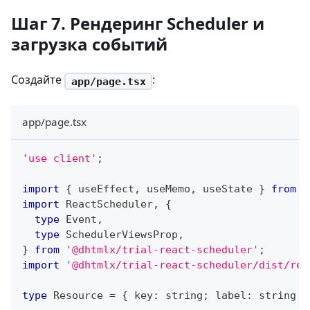
Шаг 7. Рендеринг Scheduler и
загрузка событий
Создайте
:
app/page.tsx
app/page.tsx
'use client'
;
import
{
 useEffect
,
 useMemo
,
 useState 
}
from
'
import
ReactScheduler
,
{
type
Event
,
type
SchedulerViewsProp
,
}
from
'@dhtmlx/trial-react-scheduler'
;
import
'@dhtmlx/trial-react-scheduler/dist/rea
type
Resource
=
{
 key
:
string
;
 label
:
string
}