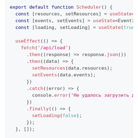
export
default
function
Scheduler
(
)
{
const
[
resources
,
 setResources
]
=
useState
<
R
const
[
events
,
 setEvents
]
=
useState
<
Event
[
]
const
[
loading
,
 setLoading
]
=
useState
(
true
)
useEffect
(
(
)
=>
{
fetch
(
'/api/load'
)
.
then
(
(
response
)
=>
 response
.
json
(
)
)
.
then
(
(
data
)
=>
{
setResources
(
data
.
resources
)
;
setEvents
(
data
.
events
)
;
}
)
.
catch
(
(
error
)
=>
{
console
.
error
(
'Не удалось загрузить да
}
)
.
finally
(
(
)
=>
{
setLoading
(
false
)
;
}
)
;
}
,
[
]
)
;