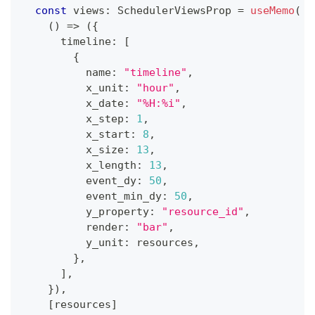
const
 views
:
SchedulerViewsProp
=
useMemo
(
(
)
=>
(
{
      timeline
:
[
{
          name
:
"timeline"
,
          x_unit
:
"hour"
,
          x_date
:
"%H:%i"
,
          x_step
:
1
,
          x_start
:
8
,
          x_size
:
13
,
          x_length
:
13
,
          event_dy
:
50
,
          event_min_dy
:
50
,
          y_property
:
"resource_id"
,
          render
:
"bar"
,
          y_unit
:
 resources
,
}
,
]
,
}
)
,
[
resources
]