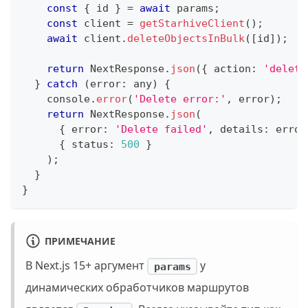
const
{
 id 
}
=
await
 params
;
const
 client 
=
getStarhiveClient
(
)
;
await
 client
.
deleteObjectsInBulk
(
[
id
]
)
;
return
 NextResponse
.
json
(
{
 action
:
'delete
}
catch
(
error
:
any
)
{
console
.
error
(
'Delete error:'
,
 error
)
;
return
 NextResponse
.
json
(
{
 error
:
'Delete failed'
,
 details
:
 error
{
 status
:
500
}
)
;
}
}
ПРИМЕЧАНИЕ
В Next.js 15+ аргумент
у
params
динамических обработчиков маршрутов