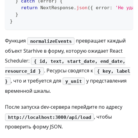
}
catch
(
error
)
{
return
 NextResponse
.
json
(
{
 error
:
'Не удал
}
}
Функция
превращает каждый
normalizeEvents
объект Starhive в форму, которую ожидает React
Scheduler:
{ id, text, start_date, end_date,
. Ресурсы сводятся к
resource_id }
{ key, label
, что и требуется для
у представления
}
y_unit
временной шкалы.
После запуска dev-сервера перейдите по адресу
, чтобы
http://localhost:3000/api/load
проверить форму JSON.