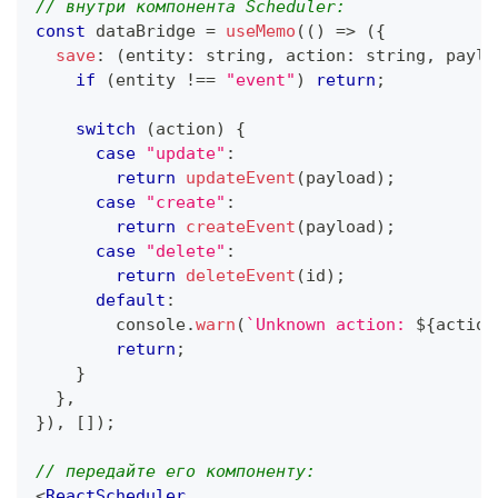
// внутри компонента Scheduler:
const
 dataBridge 
=
useMemo
(
(
)
=>
(
{
save
:
(
entity
:
string
,
 action
:
string
,
 paylo
if
(
entity 
!==
"event"
)
return
;
switch
(
action
)
{
case
"update"
:
return
updateEvent
(
payload
)
;
case
"create"
:
return
createEvent
(
payload
)
;
case
"delete"
:
return
deleteEvent
(
id
)
;
default
:
console
.
warn
(
`
Unknown action: 
${
action
return
;
}
}
,
}
)
,
[
]
)
;
// передайте его компоненту:
<
ReactScheduler