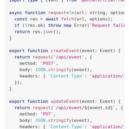
import
type
{
 Event 
}
from
'@dhtmlx/trial-reac
async
function
request
<
T
>
(
url
:
string
,
 options
const
 res 
=
await
fetch
(
url
,
 options
)
;
if
(
!
res
.
ok
)
throw
new
Error
(
`
Request failed
return
 res
.
json
(
)
;
}
export
function
createEvent
(
event
:
 Event
)
{
return
request
(
'/api/event'
,
{
    method
:
'POST'
,
    body
:
JSON
.
stringify
(
event
)
,
    headers
:
{
'Content-Type'
:
'application/js
}
)
;
}
export
function
updateEvent
(
event
:
 Event
)
{
return
request
(
`
/api/event/
${
event
.
id
}
`
,
{
    method
:
'PUT'
,
    body
:
JSON
.
stringify
(
event
)
,
    headers
:
{
'Content-Type'
:
'application/js