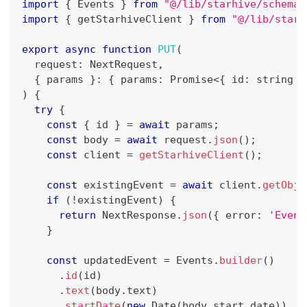
import
{
 Events 
}
from
"@/lib/starhive/schema/
import
{
 getStarhiveClient 
}
from
"@/lib/starh
export
async
function
PUT
(
  request
:
 NextRequest
,
{
 params 
}
:
{
 params
:
Promise
<
{
 id
:
string
}
)
{
try
{
const
{
 id 
}
=
await
 params
;
const
 body 
=
await
 request
.
json
(
)
;
const
 client 
=
getStarhiveClient
(
)
;
const
 existingEvent 
=
await
 client
.
getObje
if
(
!
existingEvent
)
{
return
 NextResponse
.
json
(
{
 error
:
'Event
}
const
 updatedEvent 
=
 Events
.
builder
(
)
.
id
(
id
)
.
text
(
body
.
text
)
.
startDate
(
new
Date
(
body
.
start_date
)
)