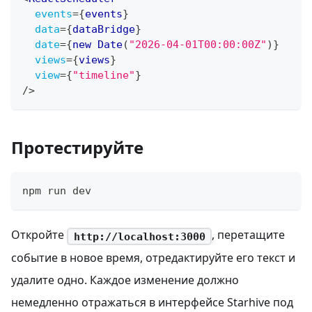
events
=
{
events
}
data
=
{
dataBridge
}
date
=
{
new
Date
(
"2026-04-01T00:00:00Z"
)
}
views
=
{
views
}
view
=
{
"timeline"
}
/>
Протестируйте
npm run dev
Откройте
, перетащите
http://localhost:3000
событие в новое время, отредактируйте его текст и
удалите одно. Каждое изменение должно
немедленно отражаться в интерфейсе Starhive под