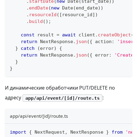
.
startDate
(
new
Date
(
start_date
)
)
.
endDate
(
new
Date
(
end_date
)
)
.
resourceId
(
[
resource_id
]
)
.
build
(
)
;
const
 result 
=
await
 client
.
createObject
(
e
return
 NextResponse
.
json
(
{
 action
:
'insert
}
catch
(
error
)
{
return
 NextResponse
.
json
(
{
 error
:
'Create 
}
}
И динамические обработчики PUT/DELETE по
адресу
:
app/api/event/[id]/route.ts
app/api/event/[id]/route.ts
import
{
 NextRequest
,
 NextResponse 
}
from
'nex