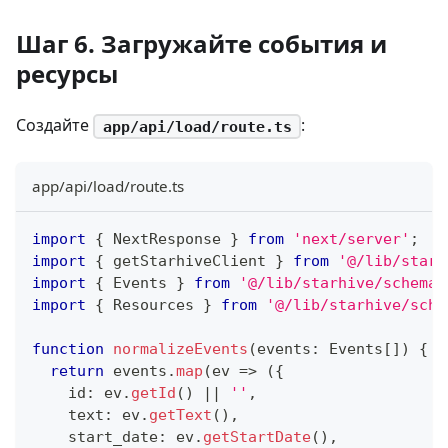
Шаг 6. Загружайте события и
ресурсы
Создайте
:
app/api/load/route.ts
app/api/load/route.ts
import
{
 NextResponse 
}
from
'next/server'
;
import
{
 getStarhiveClient 
}
from
'@/lib/starh
import
{
 Events 
}
from
'@/lib/starhive/schema/
import
{
 Resources 
}
from
'@/lib/starhive/sche
function
normalizeEvents
(
events
:
 Events
[
]
)
{
return
 events
.
map
(
ev 
=>
(
{
    id
:
 ev
.
getId
(
)
||
''
,
    text
:
 ev
.
getText
(
)
,
    start_date
:
 ev
.
getStartDate
(
)
,