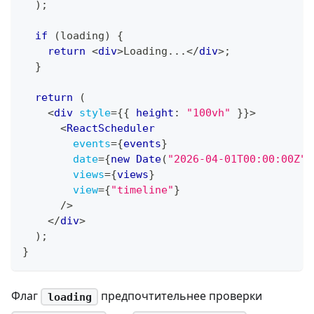
)
;
if
(
loading
)
{
return
<
div
>
Loading...
</
div
>
;
}
return
(
<
div
style
=
{
{
 height
:
"100vh"
}
}
>
<
ReactScheduler
events
=
{
events
}
date
=
{
new
Date
(
"2026-04-01T00:00:00Z"
)
views
=
{
views
}
view
=
{
"timeline"
}
/>
</
div
>
)
;
}
Флаг
предпочтительнее проверки
loading