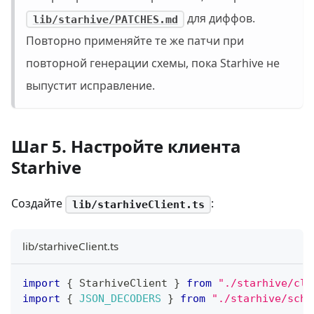
для диффов.
lib/starhive/PATCHES.md
Повторно применяйте те же патчи при
повторной генерации схемы, пока Starhive не
выпустит исправление.
Шаг 5. Настройте клиента
Starhive
Создайте
:
lib/starhiveClient.ts
lib/starhiveClient.ts
import
{
 StarhiveClient 
}
from
"./starhive/cli
import
{
JSON_DECODERS
}
from
"./starhive/sche