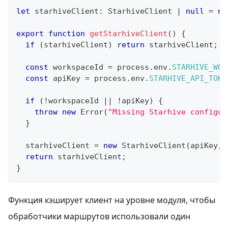
let
 starhiveClient
:
 StarhiveClient 
|
null
=
nu
export
function
getStarhiveClient
(
)
{
if
(
starhiveClient
)
return
 starhiveClient
;
const
 workspaceId 
=
 process
.
env
.
STARHIVE_WOR
const
 apiKey 
=
 process
.
env
.
STARHIVE_API_TOKE
if
(
!
workspaceId 
||
!
apiKey
)
{
throw
new
Error
(
"Missing Starhive configur
}
  starhiveClient 
=
new
StarhiveClient
(
apiKey
,
 
return
 starhiveClient
;
}
Функция кэширует клиент на уровне модуля, чтобы
обработчики маршрутов использовали один