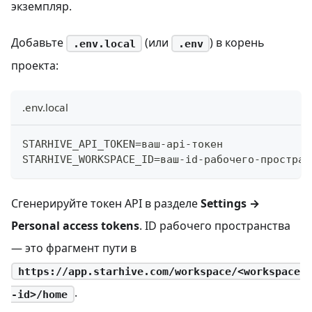
экземпляр.
Добавьте
(или
) в корень
.env.local
.env
проекта:
.env.local
STARHIVE_API_TOKEN=ваш-api-токен
STARHIVE_WORKSPACE_ID=ваш-id-рабочего-простран
Сгенерируйте токен API в разделе
Settings →
Personal access tokens
. ID рабочего пространства
— это фрагмент пути в
https://app.starhive.com/workspace/<workspace
.
-id>/home