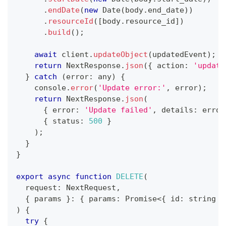
.
endDate
(
new
Date
(
body
.
end_date
)
)
.
resourceId
(
[
body
.
resource_id
]
)
.
build
(
)
;
await
 client
.
updateObject
(
updatedEvent
)
;
return
 NextResponse
.
json
(
{
 action
:
'update
}
catch
(
error
:
any
)
{
console
.
error
(
'Update error:'
,
 error
)
;
return
 NextResponse
.
json
(
{
 error
:
'Update failed'
,
 details
:
 error
{
 status
:
500
}
)
;
}
}
export
async
function
DELETE
(
  request
:
 NextRequest
,
{
 params 
}
:
{
 params
:
Promise
<
{
 id
:
string
}
)
{
try
{