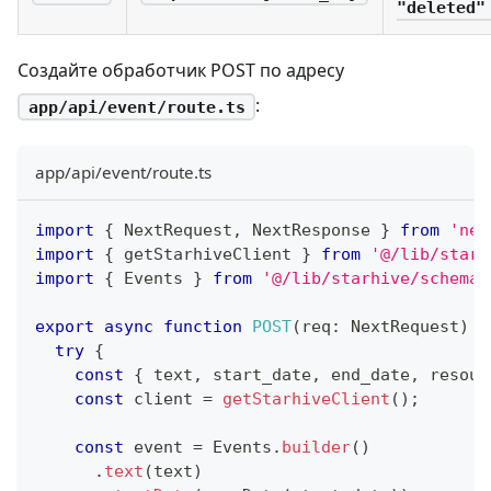
"deleted"
Создайте обработчик POST по адресу
:
app/api/event/route.ts
app/api/event/route.ts
import
{
 NextRequest
,
 NextResponse 
}
from
'nex
import
{
 getStarhiveClient 
}
from
'@/lib/starh
import
{
 Events 
}
from
'@/lib/starhive/schema/
export
async
function
POST
(
req
:
 NextRequest
)
{
try
{
const
{
 text
,
 start_date
,
 end_date
,
 resour
const
 client 
=
getStarhiveClient
(
)
;
const
 event 
=
 Events
.
builder
(
)
.
text
(
text
)