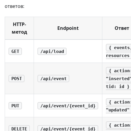
ответов:
HTTP-
Endpoint
Ответ
метод
{ events
GET
/api/load
resources
{ action
POST
/api/event
"inserted
tid: id }
{ action
PUT
/api/event/{event_id}
"updated"
{ action
DELETE
/api/event/{event_id}