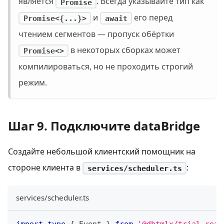
является
. Всегда указывайте тип как
Promise
и
его перед
Promise<{...}>
await
чтением сегментов — пропуск обёртки
в некоторых сборках может
Promise<>
компилироваться, но не проходить строгий
режим.
Шаг 9. Подключите dataBridge
Создайте небольшой клиентский помощник на
стороне клиента в
:
services/scheduler.ts
services/scheduler.ts