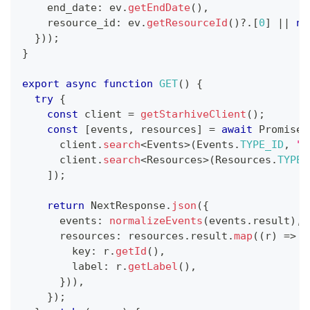
    end_date
:
 ev
.
getEndDate
(
)
,
    resource_id
:
 ev
.
getResourceId
(
)
?.
[
0
]
||
nu
}
)
)
;
}
export
async
function
GET
(
)
{
try
{
const
 client 
=
getStarhiveClient
(
)
;
const
[
events
,
 resources
]
=
await
Promise
.
      client
.
search
<
Events
>
(
Events
.
TYPE_ID
,
""
      client
.
search
<
Resources
>
(
Resources
.
TYPE_
]
)
;
return
 NextResponse
.
json
(
{
      events
:
normalizeEvents
(
events
.
result
)
,
      resources
:
 resources
.
result
.
map
(
(
r
)
=>
(
        key
:
 r
.
getId
(
)
,
        label
:
 r
.
getLabel
(
)
,
}
)
)
,
}
)
;