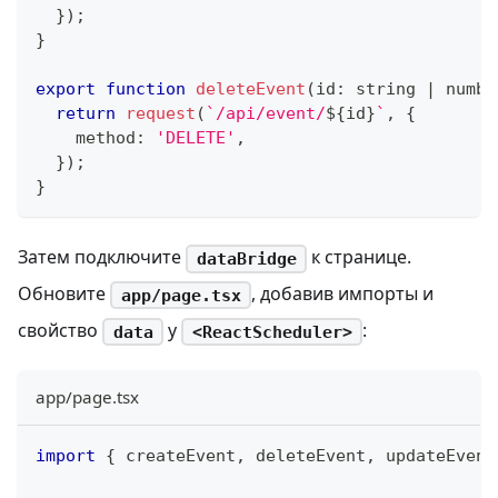
}
)
;
}
export
function
deleteEvent
(
id
:
string
|
numbe
return
request
(
`
/api/event/
${
id
}
`
,
{
    method
:
'DELETE'
,
}
)
;
}
Затем подключите
к странице.
dataBridge
Обновите
, добавив импорты и
app/page.tsx
свойство
у
:
data
<ReactScheduler>
app/page.tsx
import
{
 createEvent
,
 deleteEvent
,
 updateEvent