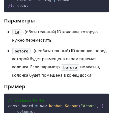
    before
?
:
 string 
|
 number
}
)
:
void
;
Параметры
- (обязательный) ID колонки, которую
id
нужно переместить
- (необязательный) ID колонки, перед
before
которой будет размещена перемещаемая
колонка. Если параметр
не указан,
before
колонка будет помещена в конец доски
Пример
// создаем Kanban
const
 board 
=
new
kanban
.
Kanban
(
"#root"
,
{
    columns
,