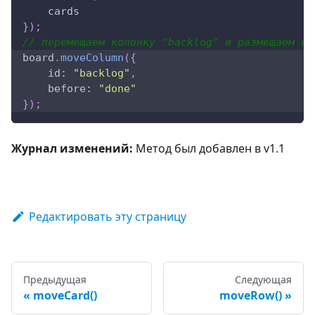
    cards
}
)
;
// перемещаем колонку "backlog" и размещаем её
board
.
moveColumn
(
{
id
:
"backlog"
,
before
:
"done"
}
)
;
Журнал изменений:
Метод был добавлен в v1.1
Редактировать эту страницу
Предыдущая
Следующая
moveCard()
moveRow()