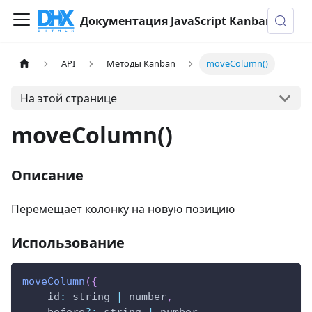
Документация JavaScript Kanban
API
Методы Kanban
moveColumn()
На этой странице
moveColumn()
Описание
Перемещает колонку на новую позицию
Использование
moveColumn
(
{
id
:
 string 
|
 number
,