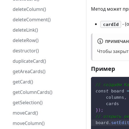
Метод может пр
deleteColumn()
deleteComment()
- (
cardId
deleteLink()
deleteRow()
ПРИМЕЧАН
destructor()
Чтобы закрыт
duplicateCard()
Пример
getAreaCards()
getCard()
// создаём K
const
 board 
getColumnCards()
    columns
,
getSelection()
    cards
}
)
;
moveCard()
// открыть р
board
.
setEdi
moveColumn()