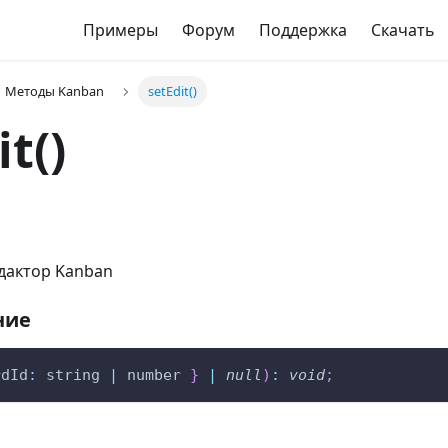
Примеры
Форум
Поддержка
Скачать
Методы Kanban
setEdit()
t()
дактор Kanban
ние
rdId
:
 string 
|
 number 
}
|
null
)
:
void
;