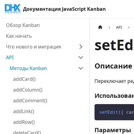
Документация JavaScript Kanban
Обзор Kanban
API
Как начать
setEdi
Что нового и миграция
API
Описание
Методы Kanban
addCard()
Переключает ре
addColumn()
Использова
addComment()
addLink()
setEdit
(
{
ca
addRow()
Параметры
deleteCard()