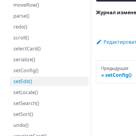
moveRow()
Журнал измен
parse()
redo()
scroll()
Редактироват
selectCard()
serialize()
Предыдущая
setConfig()
setConfig()
setEdit()
setLocale()
setSearch()
setSort()
undo()