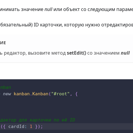
инимать значение
null
или объект со следующим парам
обязательный) ID карточки, которую нужно отредактиро
ИЕ
ь редактор, вызовите метод
setEdit()
со значением
null
anban
=
new
kanban
.
Kanban
(
"#root"
,
{
едактор для карточки по её ID
t
(
{
cardId
:
1
}
)
;