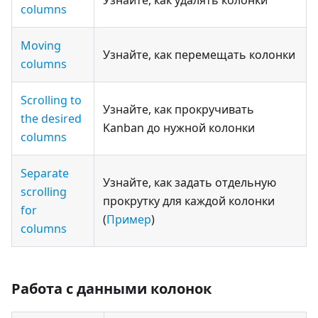
Узнайте, как удалять колонки
columns
Moving
Узнайте, как перемещать колонки
columns
Scrolling to
Узнайте, как прокручивать
the desired
Kanban до нужной колонки
columns
Separate
Узнайте, как задать отдельную
scrolling
прокрутку для каждой колонки
for
(
Пример
)
columns
Работа с данными колонок