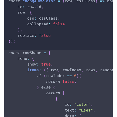
const
changeRowColor
=
(
row
,
 cssClass
)
=>
 boar
id
:
 row
.
id
,
row
:
{
css
:
 cssClass
,
collapsed
:
false
}
,
replace
:
false
}
)
;
const
 rowShape 
=
{
menu
:
{
show
:
true
,
items
:
(
{
 row
,
 rowIndex
,
 rows
,
 readonl
if
(
rowIndex 
==
0
)
{
return
false
;
}
else
{
return
[
{
id
:
"color"
,
text
:
"Цвет"
,
data
:
[