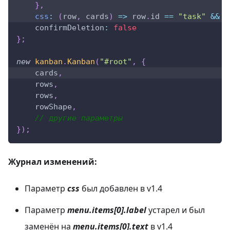
}
,
css
:
(
row
,
 cards
)
=>
 row
.
id
==
"task"
&&
 c
confirmDeletion
:
false
}
;
new
kanban
.
Kanban
(
"#root"
,
{
    cards
,
    rows
,
    rows
,
    rowShape
,
// другие параметры
}
)
;
Журнал изменений:
Параметр
css
был добавлен в v1.4
Параметр
menu.items[0].label
устарел и был
заменён на
menu.items[0].text
в v1.4