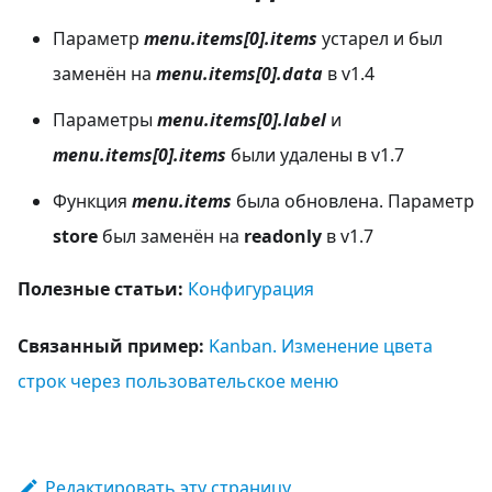
Параметр
menu.items[0].items
устарел и был
заменён на
menu.items[0].data
в v1.4
Параметры
menu.items[0].label
и
menu.items[0].items
были удалены в v1.7
Функция
menu.items
была обновлена. Параметр
store
был заменён на
readonly
в v1.7
Полезные статьи:
Конфигурация
Связанный пример:
Kanban. Изменение цвета
строк через пользовательское меню
Редактировать эту страницу