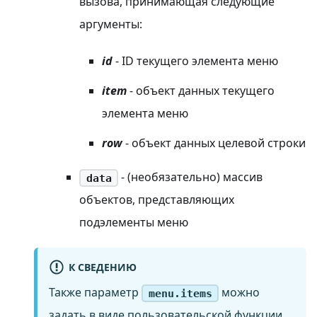
вызова, принимающая следующие
аргументы:
id
- ID текущего элемента меню
item
- объект данных текущего
элемента меню
row
- объект данных целевой строки
- (необязательно) массив
data
объектов, представляющих
подэлементы меню
К СВЕДЕНИЮ
Также параметр
можно
menu.items
задать в виде пользовательской функции,