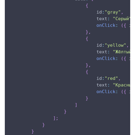
{
id
:
"gray"
,
text
:
"Серый"
,
onClick
:
(
{
 id
}
,
{
id
:
"yellow"
,
text
:
"Жёлтый"
onClick
:
(
{
 id
}
,
{
id
:
"red"
,
text
:
"Красный
onClick
:
(
{
 id
}
]
}
]
;
}
}