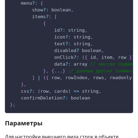
    menu
?
:
{
        show
?
:
 boolean
,
        items
?
:
[
{
                id
?
:
 string
,
                icon
?
:
 string
,
                text
?
:
 string
,
                disabled
?
 boolean
,
                onClick
?
:
(
{
 id
,
 item
,
 row 
}
)
                data
?
:
 array 
// массив подменю
}
,
{
...
}
// данные других элементо
]
|
(
{
 row
,
 rowIndex
,
 rows
,
 readonly 
}
}
,
    css
?
:
(
row
,
 cards
)
=>
 string
,
    confirmDeletion
?
:
 boolean
}
;
Параметры
Для настройки внешнего вида строк в объекте