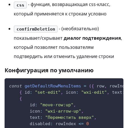
- функция, возвращающая css-класс,
css
который применяется к строкам условно
- (необязательно)
confirmDeletion
показывает/скрывает
диалог подтверждения
,
который позволяет пользователям
подтвердить или отменить удаление строки
Конфигурация по умолчанию
const
getDefaultRowMenuItems
=
(
{
 row
,
 rowInde
{
id
:
"set-edit"
,
icon
:
"wxi-edit"
,
text
:
{
id
:
"move-row:up"
,
icon
:
"wxi-arrow-up"
,
text
:
"Переместить вверх"
,
disabled
:
 rowIndex 
<=
0