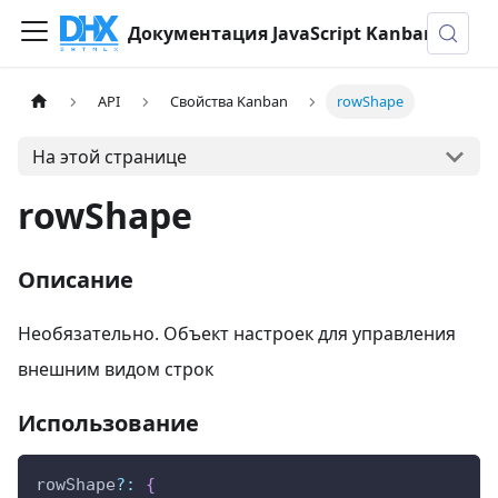
Документация JavaScript Kanban
API
Свойства Kanban
rowShape
На этой странице
rowShape
Описание
Необязательно. Объект настроек для управления
внешним видом строк
Использование
rowShape
?
:
{