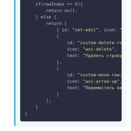
if
(
rowIndex 
==
0
)
{
return
null
;
}
else
{
return
[
{
id
:
"set-edit"
,
icon
:
"wxi
{
id
:
"custom-delete-row"
,
icon
:
"wxi-delete"
,
text
:
"Удалить строку"
}
,
{
id
:
"custom-move-row:up"
icon
:
"wxi-arrow-up"
,
text
:
"Переместить вверх
}
]
;
}
}