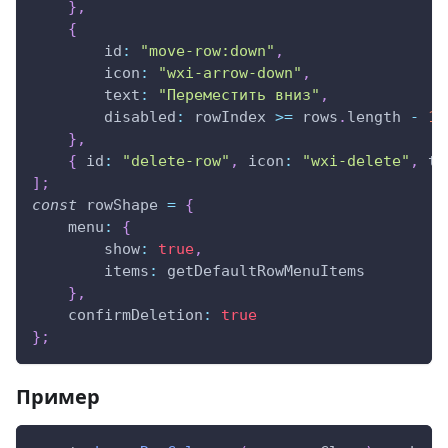
}
,
{
id
:
"move-row:down"
,
icon
:
"wxi-arrow-down"
,
text
:
"Переместить вниз"
,
disabled
:
 rowIndex 
>=
 rows
.
length
-
1
}
,
{
id
:
"delete-row"
,
icon
:
"wxi-delete"
,
te
]
;
const
 rowShape 
=
{
menu
:
{
show
:
true
,
items
:
 getDefaultRowMenuItems
}
,
confirmDeletion
:
true
}
;
Пример