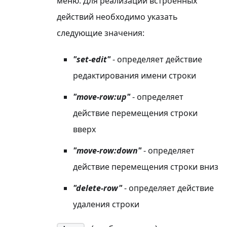
меню. Для реализации встроенных
действий необходимо указать
следующие значения:
"set-edit"
- определяет действие
редактирования имени строки
"move-row
:up
"
- определяет
действие перемещения строки
вверх
"move-row
:down
"
- определяет
действие перемещения строки вниз
"delete-row"
- определяет действие
удаления строки