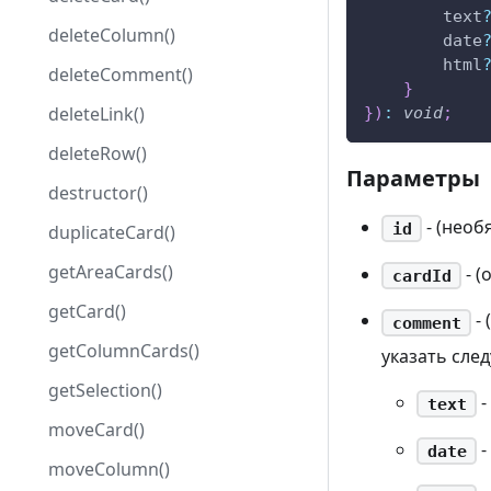
        text
deleteColumn()
        date
        html
deleteComment()
}
deleteLink()
}
)
:
void
;
deleteRow()
Параметры
destructor()
- (необ
id
duplicateCard()
getAreaCards()
- (
cardId
getCard()
- 
comment
getColumnCards()
указать сле
getSelection()
-
text
moveCard()
-
date
moveColumn()