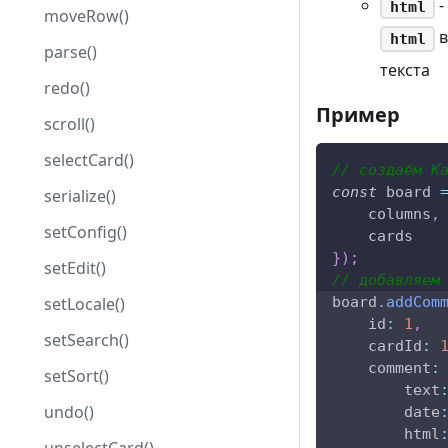
-
html
moveRow()
в
html
parse()
текста
redo()
Пример
scroll()
selectCard()
// создаём K
const
 board 
serialize()
    columns
,
setConfig()
    cards
}
)
;
setEdit()
// добавляем
setLocale()
board
.
addCom
id
:
1
,
setSearch()
cardId
:
comment
:
setSort()
text
undo()
date
html