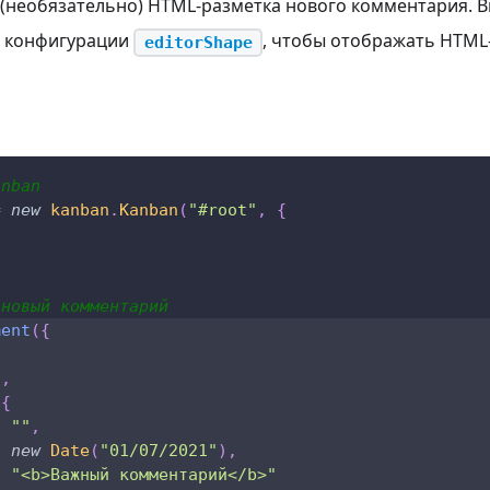
 (необязательно) HTML-разметка нового комментария. 
 конфигурации
, чтобы отображать HTML
editorShape
anban
=
new
kanban
.
Kanban
(
"#root"
,
{
 новый комментарий
ment
(
{
1
,
{
:
""
,
:
new
Date
(
"01/07/2021"
)
,
:
"<b>Важный комментарий</b>"