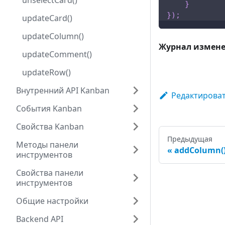
unselectCard()
}
}
)
;
updateCard()
updateColumn()
Журнал измен
updateComment()
updateRow()
Внутренний API Kanban
Редактироват
События Kanban
Свойства Kanban
Предыдущая
Методы панели
addColumn(
инструментов
Свойства панели
инструментов
Общие настройки
Backend API