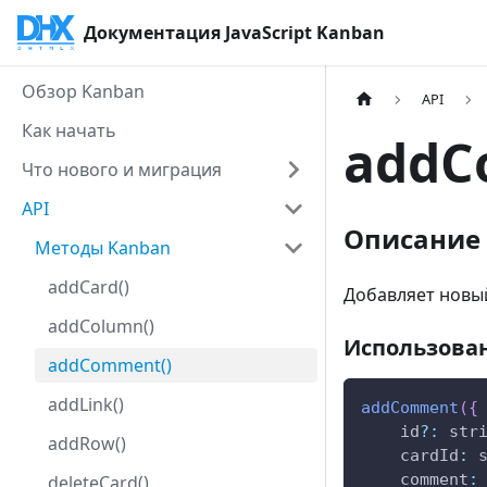
Документация JavaScript Kanban
Обзор Kanban
API
Как начать
addC
Что нового и миграция
API
Описание
Методы Kanban
addCard()
Добавляет новый
addColumn()
Использова
addComment()
addLink()
addComment
(
{
    id
?
:
 str
addRow()
cardId
:
 
comment
:
deleteCard()