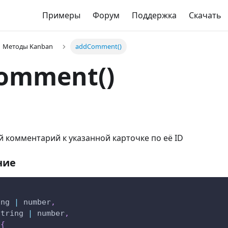
Примеры
Форум
Поддержка
Скачать
Методы Kanban
addComment()
omment()
 комментарий к указанной карточке по её ID
ние
ing 
|
 number
,
string 
|
 number
,
{