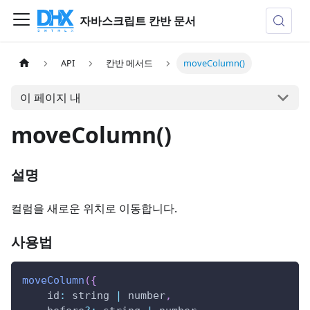
자바스크립트 칸반 문서
API
칸반 메서드
moveColumn()
이 페이지 내
moveColumn()
설명
컬럼을 새로운 위치로 이동합니다.
사용법
moveColumn
(
{
id
:
 string 
|
 number
,