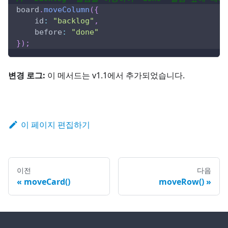
board
.
moveColumn
(
{
id
:
"backlog"
,
before
:
"done"
}
)
;
변경 로그:
이 메서드는 v1.1에서 추가되었습니다.
이 페이지 편집하기
이전
다음
moveCard()
moveRow()