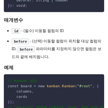
    before
?
:
 string 
|
 number
}
)
:
void
;
매개변수
- (필수) 이동할 컬럼의 ID
id
- (선택) 이동할 컬럼이 위치할 대상 컬럼의
before
ID.
파라미터를 지정하지 않으면 컬럼은 보
before
드의 끝에 배치됩니다.
예제
// Kanban 생성
const
 board 
=
new
kanban
.
Kanban
(
"#root"
,
{
    columns
,
    cards
}
)
;
// "backlog" 컬럼을 이동하여 "done" 컬럼 앞에 배치