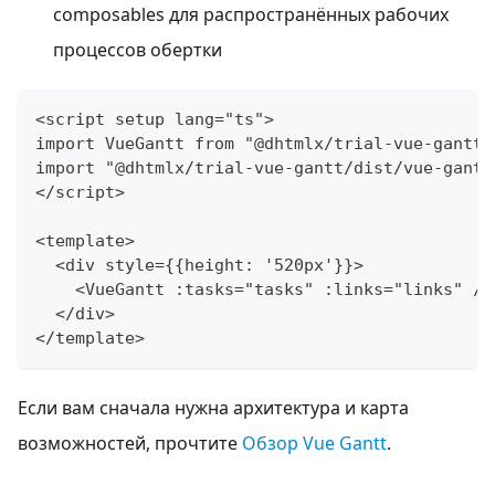
composables для распространённых рабочих
процессов обертки
<script setup lang="ts">
import VueGantt from "@dhtmlx/trial-vue-gantt"
import "@dhtmlx/trial-vue-gantt/dist/vue-gantt
</script>
<template>
  <div style={{height: '520px'}}>
    <VueGantt :tasks="tasks" :links="links" />
  </div>
</template>
Если вам сначала нужна архитектура и карта
возможностей, прочтите
Обзор Vue Gantt
.