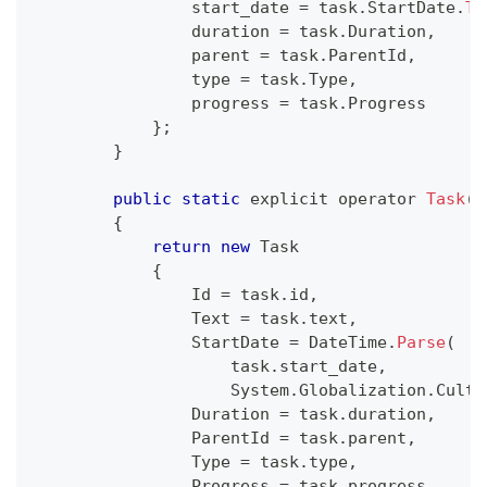
                start_date 
=
 task
.
StartDate
.
To
                duration 
=
 task
.
Duration
,
                parent 
=
 task
.
ParentId
,
                type 
=
 task
.
Type
,
                progress 
=
 task
.
Progress
}
;
}
public
static
 explicit operator 
Task
(
T
{
return
new
Task
{
Id
=
 task
.
id
,
Text
=
 task
.
text
,
StartDate
=
DateTime
.
Parse
(
                    task
.
start_date
,
System
.
Globalization
.
Cultu
Duration
=
 task
.
duration
,
ParentId
=
 task
.
parent
,
Type
=
 task
.
type
,
Progress
=
 task
.
progress