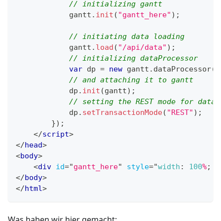
// initializing gantt
            gantt
.
init
(
"gantt_here"
)
;
// initiating data loading
            gantt
.
load
(
"/api/data"
)
;
// initializing dataProcessor
var
 dp 
=
new
gantt
.
dataProcessor
(
"
// and attaching it to gantt
            dp
.
init
(
gantt
)
;
// setting the REST mode for dataP
            dp
.
setTransactionMode
(
"REST"
)
;
}
)
;
</
script
>
</
head
>
<
body
>
<
div
id
=
"
gantt_here
"
style
=
"
width
:
100
%
;
h
</
body
>
</
html
>
Was haben wir hier gemacht: