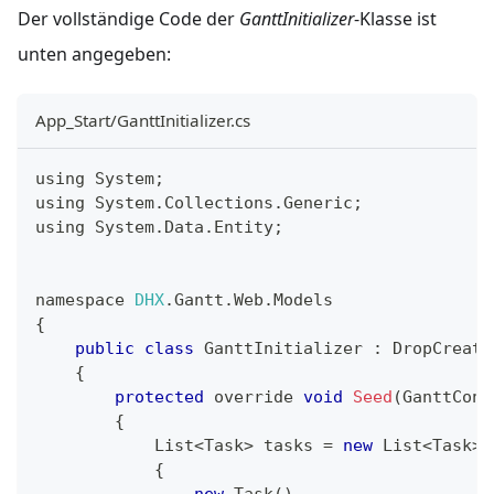
Der vollständige Code der
GanttInitializer
-Klasse ist
unten angegeben:
App_Start/GanttInitializer.cs
using 
System
;
using 
System
.
Collections
.
Generic
;
using 
System
.
Data
.
Entity
;
namespace 
DHX
.
Gantt
.
Web
.
Models
{
public
class
GanttInitializer
:
DropCreate
{
protected
 override 
void
Seed
(
GanttCont
{
List
<
Task
>
 tasks 
=
new
List
<
Task
>
(
{