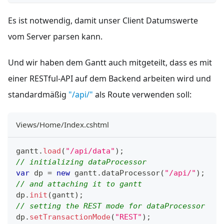
Es ist notwendig, damit unser Client Datumswerte
vom Server parsen kann.
Und wir haben dem Gantt auch mitgeteilt, dass es mit
einer RESTful-API auf dem Backend arbeiten wird und
standardmäßig
"/api/"
als Route verwenden soll:
Views/Home/Index.cshtml
gantt
.
load
(
"/api/data"
)
;
// initializing dataProcessor
var
 dp 
=
new
gantt
.
dataProcessor
(
"/api/"
)
;
// and attaching it to gantt
dp
.
init
(
gantt
)
;
// setting the REST mode for dataProcessor
dp
.
setTransactionMode
(
"REST"
)
;