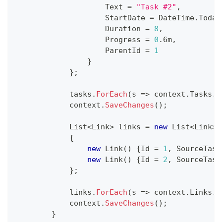
Text
=
"Task #2"
,
StartDate
=
DateTime
.
Today
Duration
=
8
,
Progress
=
0
.
6m
,
ParentId
=
1
}
}
;
            tasks
.
ForEach
(
s
=>
 context
.
Tasks
.
A
            context
.
SaveChanges
(
)
;
List
<
Link
>
 links 
=
new
List
<
Link
>
(
{
new
Link
(
)
{
Id
=
1
,
SourceTask
new
Link
(
)
{
Id
=
2
,
SourceTask
}
;
            links
.
ForEach
(
s
=>
 context
.
Links
.
A
            context
.
SaveChanges
(
)
;
}