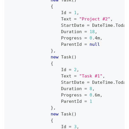
new
Task
(
)
{
Id
=
1
,
Text
=
"Project #2"
,
StartDate
=
DateTime
.
Today
Duration
=
18
,
Progress
=
0
.
4m
,
ParentId
=
null
}
,
new
Task
(
)
{
Id
=
2
,
Text
=
"Task #1"
,
StartDate
=
DateTime
.
Today
Duration
=
8
,
Progress
=
0
.
6m
,
ParentId
=
1
}
,
new
Task
(
)
{
Id
=
3
,