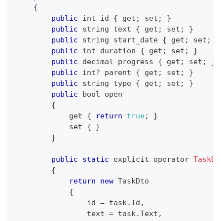
{
public
 int id 
{
 get
;
 set
;
}
public
 string text 
{
 get
;
 set
;
}
public
 string start_date 
{
 get
;
 set
;
}
public
 int duration 
{
 get
;
 set
;
}
public
 decimal progress 
{
 get
;
 set
;
}
public
 int
?
 parent 
{
 get
;
 set
;
}
public
 string type 
{
 get
;
 set
;
}
public
 bool open
{
            get 
{
return
true
;
}
            set 
{
}
}
public
static
 explicit operator 
TaskDt
{
return
new
TaskDto
{
                id 
=
 task
.
Id
,
                text 
=
 task
.
Text
,