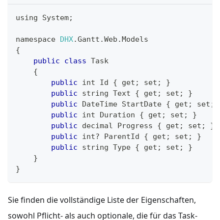
using 
System
;
namespace 
DHX
.
Gantt
.
Web
.
Models
{
public
class
Task
{
public
 int 
Id
{
 get
;
 set
;
}
public
 string 
Text
{
 get
;
 set
;
}
public
DateTime
StartDate
{
 get
;
 set
;
public
 int 
Duration
{
 get
;
 set
;
}
public
 decimal 
Progress
{
 get
;
 set
;
}
public
 int
?
ParentId
{
 get
;
 set
;
}
public
 string 
Type
{
 get
;
 set
;
}
}
}
Sie finden die vollständige Liste der Eigenschaften,
sowohl Pflicht- als auch optionale, die für das Task-