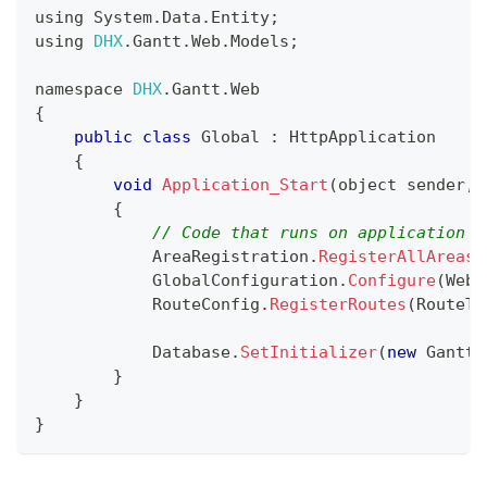
using 
System
.
Data
.
Entity
;
using 
DHX
.
Gantt
.
Web
.
Models
;
namespace 
DHX
.
Gantt
.
Web
{
public
class
Global
:
HttpApplication
{
void
Application_Start
(
object sender
,
{
// Code that runs on application s
AreaRegistration
.
RegisterAllAreas
(
GlobalConfiguration
.
Configure
(
WebA
RouteConfig
.
RegisterRoutes
(
RouteTa
Database
.
SetInitializer
(
new
GanttI
}
}
}