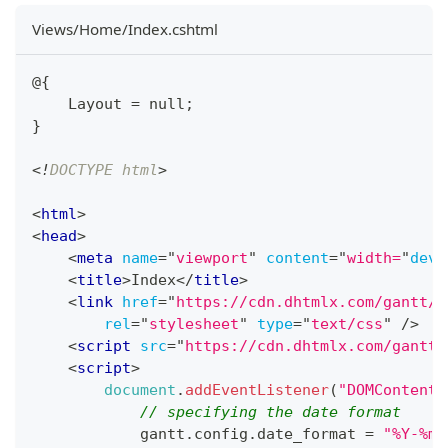
Views/Home/Index.cshtml
@{
    Layout = null;
}
<!
DOCTYPE
html
>
<
html
>
<
head
>
<
meta
name
=
"
viewport
"
content
=
"
width=
"
devi
<
title
>
Index
</
title
>
<
link
href
=
"
https://cdn.dhtmlx.com/gantt/e
rel
=
"
stylesheet
"
type
=
"
text/css
"
/>
<
script
src
=
"
https://cdn.dhtmlx.com/gantt/
<
script
>
document
.
addEventListener
(
"DOMContentL
// specifying the date format
            gantt
.
config
.
date_format
=
"%Y-%m-