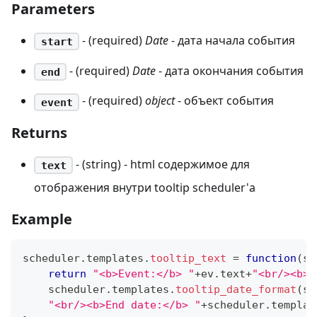
Parameters
- (required)
Date
- дата начала события
start
- (required)
Date
- дата окончания события
end
- (required)
object
- объект события
event
Returns
- (string) - html содержимое для
text
отображения внутри tooltip scheduler'а
Example
scheduler
.
templates
.
tooltip_text
=
function
(
st
return
"<b>Event:</b> "
+
ev
.
text
+
"<br/><b>S
    scheduler
.
templates
.
tooltip_date_format
(
st
"<br/><b>End date:</b> "
+
scheduler
.
templat