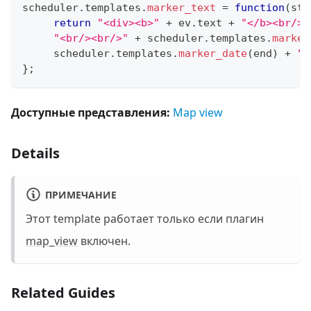
scheduler
.
templates
.
marker_text
=
function
(
sta
return
"<div><b>"
+
 ev
.
text
+
"</b><br/><
"<br/><br/>"
+
 scheduler
.
templates
.
marker
     scheduler
.
templates
.
marker_date
(
end
)
+
"<
}
;
Доступные представления:
Map view
Details
ПРИМЕЧАНИЕ
Этот template работает только если плагин
map_view
включен.
Related Guides