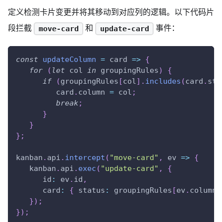
定义检测卡片变更并将其移动到对应列的逻辑。以下代码片
段拦截
和
事件：
move-card
update-card
const
updateColumn
=
card
=>
{
for
(
let
 col 
in
 groupingRules
)
{
if
(
groupingRules
[
col
]
.
includes
(
card
.
sta
         card
.
column
=
 col
;
break
;
}
}
}
;
kanban
.
api
.
intercept
(
"move-card"
,
ev
=>
{
   kanban
.
api
.
exec
(
"update-card"
,
{
id
:
 ev
.
id
,
card
:
{
status
:
 groupingRules
[
ev
.
columnI
}
)
;
}
)
;