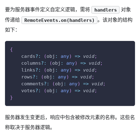
要为服务器事件定义自定义逻辑，需将
对象
handlers
传递给
。该对象的结构
RemoteEvents.on(handlers)
如下：
{
    cards
?
:
(
obj
:
any
)
=>
void
;
    columns
?
:
(
obj
:
any
)
=>
void
;
    links
?
:
(
obj
:
any
)
=>
void
;
    rows
?
:
(
obj
:
any
)
=>
void
;
    comments
?
:
(
obj
:
any
)
=>
void
;
    votes
?
:
(
obj
:
any
)
=>
void
;
}
服务器发生变更后，响应中包含被修改元素的名称。这些名
称取决于服务器逻辑。