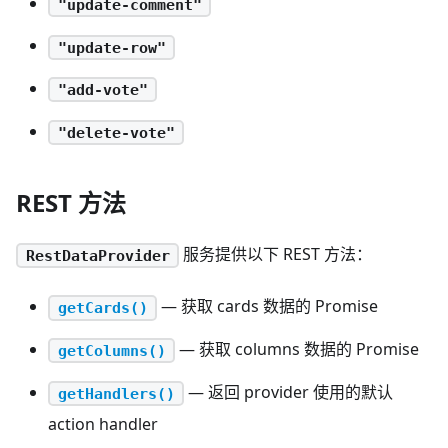
"update-comment"
"update-row"
"add-vote"
"delete-vote"
REST 方法
服务提供以下 REST 方法：
RestDataProvider
— 获取 cards 数据的 Promise
getCards()
— 获取 columns 数据的 Promise
getColumns()
— 返回 provider 使用的默认
getHandlers()
action handler