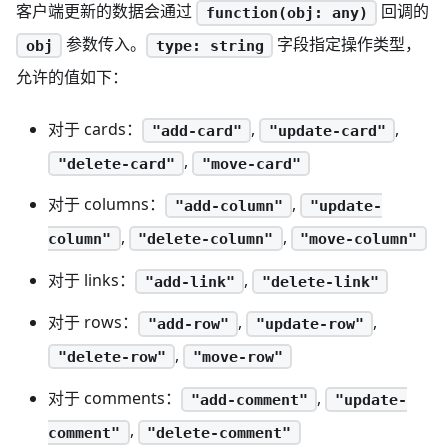
客户端更新的数据会通过
回调的
function(obj: any)
参数传入。
字段指定操作类型，
obj
type: string
允许的值如下：
对于 cards：
,
,
"add-card"
"update-card"
,
"delete-card"
"move-card"
对于 columns：
,
"add-column"
"update-
,
,
column"
"delete-column"
"move-column"
对于 links：
,
"add-link"
"delete-link"
对于 rows：
,
,
"add-row"
"update-row"
,
"delete-row"
"move-row"
对于 comments：
,
"add-comment"
"update-
,
comment"
"delete-comment"