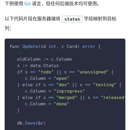
下例使用
Go
语言，但任何后端技术均可使用。
以下代码片段在服务器端将
字段映射到目标
status
列：
func
Update
(
id 
int
,
 c Card
)
error
{
// ...
   oldColumn 
:=
 c
.
Column
   s 
:=
 data
.
Status
if
 s 
==
"todo"
||
 s 
==
"unassigned"
{
      c
.
Column 
=
"open"
}
else
if
 s 
==
"dev"
||
 s 
==
"testing"
{
      c
.
Column 
=
"inprogress"
}
else
if
 s 
==
"merged"
||
 s 
==
"released"
      c
.
Column 
=
"done"
}
   db
.
Save
(
&
c
)