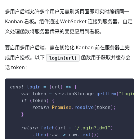
多用户后端允许多个用户无需刷新页面即可实时编辑同一
Kanban 看板。组件通过 WebSocket 连接到服务器，自定
义处理函数将服务器传来的变更应用到看板。
要启用多用户后端，需在初始化 Kanban 前在服务器上完
成用户授权。以下
函数用于获取并缓存会
login(url)
话 token：
const
login
=
(
url
)
=>
{
var
 token 
=
sessionStorage
.
getItem
(
"login-
if
(
token
)
{
return
Promise
.
resolve
(
token
)
;
}
return
fetch
(
url 
+
"/login?id=1"
)
.
then
(
raw
=>
 raw
.
text
(
)
)