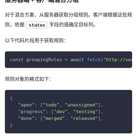
对于混合方案，从服务器获取分组规则。客户端根据这些规
则，依据
字段的值确定目标列。
status
以下代码片段用于获取规则：
const
 groupingRules 
=
await
fetch
(
"http://serv
规则对象的格式如下：
{
"open"
:
[
"todo"
,
"unassigned"
]
,
"progress"
:
[
"dev"
,
"testing"
]
,
"done"
:
[
"merged"
,
"released"
]
,
}