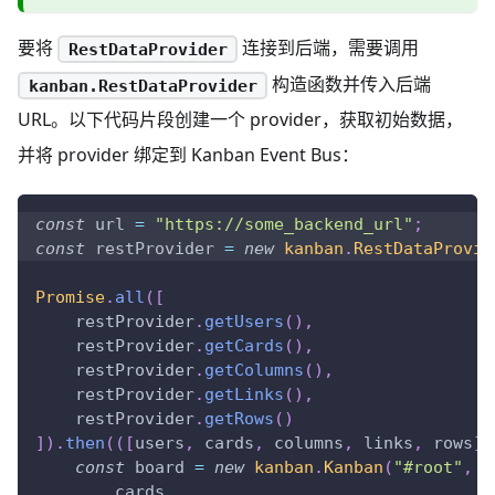
要将
连接到后端，需要调用
RestDataProvider
构造函数并传入后端
kanban.RestDataProvider
URL。以下代码片段创建一个 provider，获取初始数据，
并将 provider 绑定到 Kanban Event Bus：
const
 url 
=
"https://some_backend_url"
;
const
 restProvider 
=
new
kanban
.
RestDataProvid
Promise
.
all
(
[
    restProvider
.
getUsers
(
)
,
    restProvider
.
getCards
(
)
,
    restProvider
.
getColumns
(
)
,
    restProvider
.
getLinks
(
)
,
    restProvider
.
getRows
(
)
]
)
.
then
(
(
[
users
,
 cards
,
 columns
,
 links
,
 rows
]
)
const
 board 
=
new
kanban
.
Kanban
(
"#root"
,
{
        cards
,