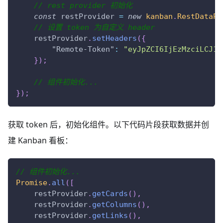
// rest provider 初始化
const
 restProvider 
=
new
kanban
.
RestDataPr
// 设置 token 为自定义 header
    restProvider
.
setHeaders
(
{
"Remote-Token"
:
"eyJpZCI6IjEzMzciLCJ1c
}
)
;
// 组件初始化...
}
)
;
获取 token 后，初始化组件。以下代码片段获取数据并创
建 Kanban 看板：
// 组件初始化...
Promise
.
all
(
[
    restProvider
.
getCards
(
)
,
    restProvider
.
getColumns
(
)
,
    restProvider
.
getLinks
(
)
,