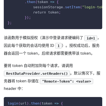
.
then
(
token
=>
{
sessionStorage
.
setItem
(
"login-toke
return
 token
;
}
)
;
}
;
该函数用于模拟授权（演示中登录请求硬编码了
，
id=1
因此每个获取的会话均使用 ID
）。授权成功后，服务
1
器会返回一个 token，后续请求都需要携带该 token。
要将 token 自动附加到每个请求，请调用
。默认情况下，服
RestDataProvider.setHeaders()
务器将 token 存储在
"Remote-Token": <value>
header 中：
login
(
url
)
.
then
(
token
=>
{