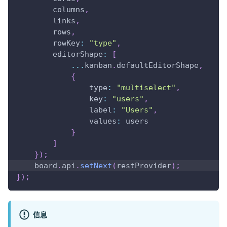
        columns
,
        links
,
        rows
,
rowKey
:
"type"
,
editorShape
:
[
...
kanban
.
defaultEditorShape
,
{
type
:
"multiselect"
,
key
:
"users"
,
label
:
"Users"
,
values
:
 users
}
]
}
)
;
    board
.
api
.
setNext
(
restProvider
)
;
}
)
;
信息