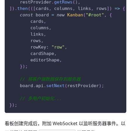
    restProvider
.
getRows
(
)
,
]
)
.
then
(
(
[
cards
,
 columns
,
 links
,
 rows
]
)
=>
{
const
 board 
=
new
Kanban
(
"#root"
,
{
        cards
,
        columns
,
        links
,
        rows
,
rowKey
:
"row"
,
        cardShape
,
        editorShape
,
}
)
;
// 将客户端数据保存到服务器
    board
.
api
.
setNext
(
restProvider
)
;
// 多用户初始化...
}
)
;
看板创建完成后，附加 WebSocket 以监听服务器事件。以