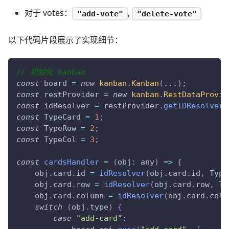
对于 votes：
,
"add-vote"
"delete-vote"
以下代码片段展示了实现细节：
// 初始化 kanban
const
 board 
=
new
kanban
.
Kanban
(
...
)
;
const
 restProvider 
=
new
kanban
.
RestDataProvid
const
 idResolver 
=
 restProvider
.
getIDResolver
(
const
TypeCard
=
1
;
const
TypeRow
=
2
;
const
TypeCol
=
3
;
const
cardsHandler
=
(
obj
:
 any
)
=>
{
    obj
.
card
.
id
=
idResolver
(
obj
.
card
.
id
,
Type
    obj
.
card
.
row
=
idResolver
(
obj
.
card
.
row
,
Ty
    obj
.
card
.
column
=
idResolver
(
obj
.
card
.
colu
switch
(
obj
.
type
)
{
case
"add-card"
: