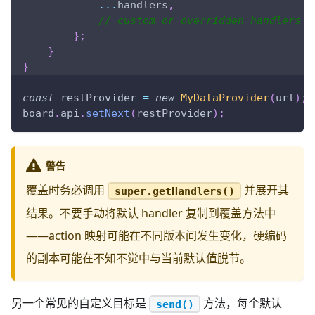
...
handlers
,
// custom or overridden handlers g
}
;
}
}
const
 restProvider 
=
new
MyDataProvider
(
url
)
;
board
.
api
.
setNext
(
restProvider
)
;
警告
覆盖时务必调用
并展开其
super.getHandlers()
结果。不要手动将默认 handler 复制到覆盖方法中
——action 映射可能在不同版本间发生变化，硬编码
的副本可能在不知不觉中与当前默认值脱节。
另一个常见的自定义目标是
方法，每个默认
send()