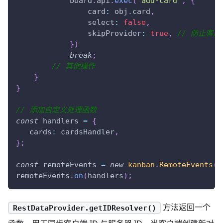
            board
.
api
.
exec
(
"add-card"
,
{
card
:
 obj
.
card
,
select
:
false
,
skipProvider
:
true
,
// 防止客
}
)
break
;
// 其他操作
}
}
// 添加自定义处理函数
const
 handlers 
=
{
cards
:
 cardsHandler
,
}
;
const
 remoteEvents 
=
new
kanban
.
RemoteEvents
(
r
remoteEvents
.
on
(
handlers
)
;
方法返回一个
RestDataProvider.getIDResolver()