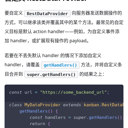
要自定义
向服务器发送数据操作的
RestDataProvider
方式，可以继承该类并覆盖其中的某个方法。最常见的自定
义目标是默认 action handler——例如，为自定义事件添
加 handler，或扩展现有操作的 payload。
若要在不丢失默认 handler 的情况下添加自定义
handler，请覆盖
方法，并将自定义条
getHandlers()
目合并到
的结果之上：
super.getHandlers()
const
 url 
=
"https://some_backend_url"
;
class
MyDataProvider
extends
kanban
.
RestDataPr
getHandlers
(
)
{
const
 handlers 
=
super
.
getHandlers
(
)
;
return
{