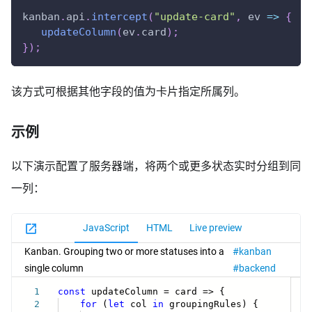
kanban
.
api
.
intercept
(
"update-card"
,
ev
=>
{
updateColumn
(
ev
.
card
)
;
}
)
;
该方式可根据其他字段的值为卡片指定所属列。
示例
以下演示配置了服务器端，将两个或更多状态实时分组到同
一列：