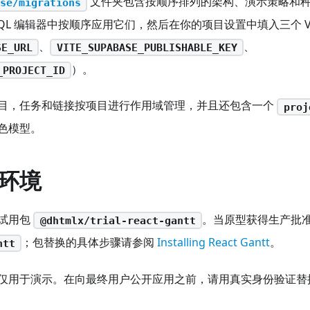
文件夹包含按顺序排列的架构、演示策略和种子
se/migrations
 的 SQL 编辑器中按顺序应用它们，然后在你的项目设置中填入三个 V
、
、
SE_URL
VITE_SUPABASE_PUBLISHABLE_KEY
）。
_PROJECT_ID
目，任务和链接按项目进行作用域管理，并且还包含一个
proj
色模型。
环境
试用包
。当原型获得生产批
@dhtmlx/trial-react-gantt
；包替换的具体步骤请参阅
Installing React Gantt
。
ntt
仅用于演示。在向最终用户公开应用之前，请用真实身份验证替