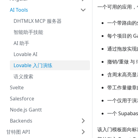
一个可用的应用，
AI Tools
DHTMLX MCP 服务器
一个带路由的外壳（
智能助手技能
每个项目的 G
AI 助手
通过拖放实现
Lovable AI
撤销/重做 与
Lovable 入门演练
含周末高亮显
语义搜索
带工作量徽章
Svelte
Salesforce
一个仅用于演示的角
Node.js Gantt
一个 Supa
Backends
该入门模板面向标准 Lov
甘特图 API