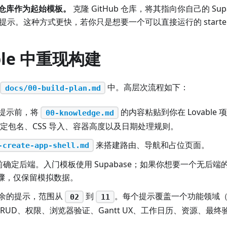
仓库作为起始模板。
克隆 GitHub 仓库，将其指向你自己的 Sup
ble 提示。这种方式更快，若你只是想要一个可以直接运行的 starte
able 中重现构建
中。高层次流程如下：
docs/00-build-plan.md
提示前，将
的内容粘贴到你在 Lovable 项
00-knowledge.md
锁定包名、CSS 导入、容器高度以及日期处理规则。
来搭建路由、导航和占位页面。
-create-app-shell.md
之前确定后端。入门模板使用 Supabase；如果你想要一个无后
e 步骤，仅保留模拟数据。
余的提示，范围从
到
。每个提示覆盖一个功能领域（G
02
11
e、CRUD、权限、浏览器验证、Gantt UX、工作日历、资源、最