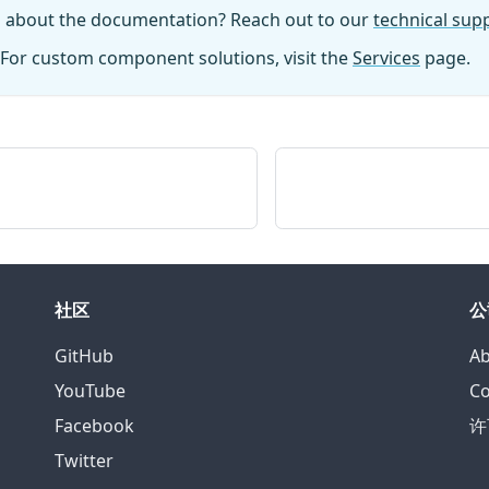
n about the documentation? Reach out to our
technical su
For custom component solutions, visit the
Services
page.
社区
公
GitHub
Ab
YouTube
Co
Facebook
许
Twitter