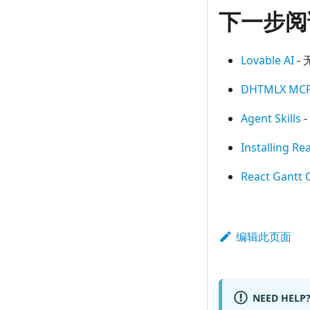
下一步阅
Lovable AI
- 
DHTMLX MCP
Agent Skills
-
Installing Re
React Gantt 
编辑此页面
NEED HELP