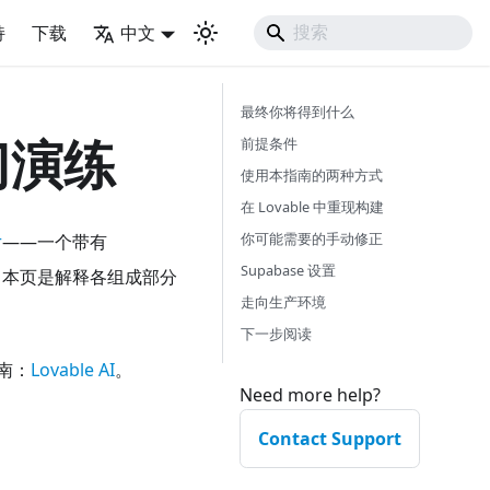
持
下载
中文
最终你将得到什么
入门演练
前提条件
使用本指南的两种方式
在 Lovable 中重现构建
你可能需要的手动修正
r
——一个带有
Supabase 设置
；本页是解释各组成部分
走向生产环境
下一步阅读
指南：
Lovable AI
。
Need more help?
Contact Support