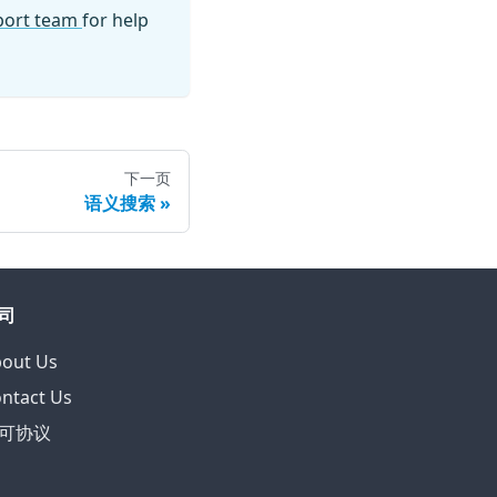
pport team
for help
下一页
语义搜索
司
out Us
ntact Us
可协议